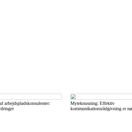
f arbejdspladskonsulenter:
Myteknusning: Effektiv
rdringer
kommunikationsrådgivning er nøg