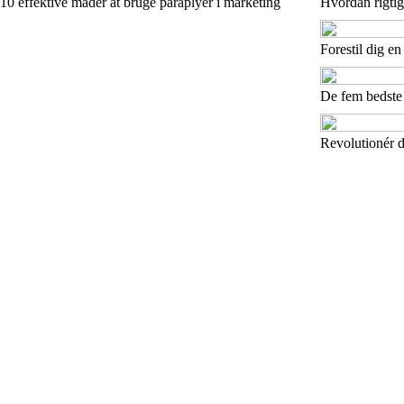
10 effektive måder at bruge paraplyer i marketing
Hvordan rigtig
Forestil dig e
De fem bedste 
Revolutionér d