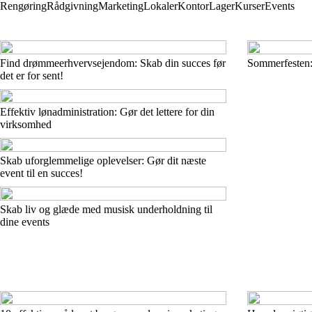
Rengøring
Rådgivning
Marketing
Lokaler
Kontor
Lager
Kurser
Events
Find drømmeerhvervsejendom: Skab din succes før
Sommerfesten: E
det er for sent!
Effektiv lønadministration: Gør det lettere for din
virksomhed
Skab uforglemmelige oplevelser: Gør dit næste
event til en succes!
Skab liv og glæde med musisk underholdning til
dine events