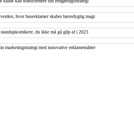
e klude kan transformere din rengøringsstrategi
n verden, hvor busreklamer skaber bæredygtig magi
standupkomikere, du ikke må gå glip af i 2023
in marketingstrategi med innovative reklamemåtter