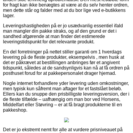
for fragt kan ikke benægtes at være at du selv henter ordren,
men dette står og falder med at du bor lige ved e-butikkens
lager.
Leveringshastigheden på er jo usædvanlig essentiel ifald
man mangler din pakke straks, og af den grund er det i
sandhed afgørende at man finder det estimerede
leveringstidspunkt for det relevante produkt.
En del forretninger på nettet stiller garanti om 1 hverdags
levering på de fleste produkter, eksempelvis , men husk at
det er påkrævet at bestillingen anbringes før et angivent
tidspunkt, således at de sandsynligvis kan nå at få ordren på
posthuset forud for at pakkepersonalet drager hjemad.
Nogle internet forhandlere yder levering uden omkostninger,
men typisk kun såfremt man aftager for et fastslået beløb.
Ellers kan du snuppe den prisbilligste leveringsversion, der i
de fleste tilfælde – uafhængig om man bor ved Horsens,
Middelfart eller Støvring – er at få bragt produkterne til en
pakkeshop.
Det er jo ekstremt nemt for alle at vurdere prisniveauet på