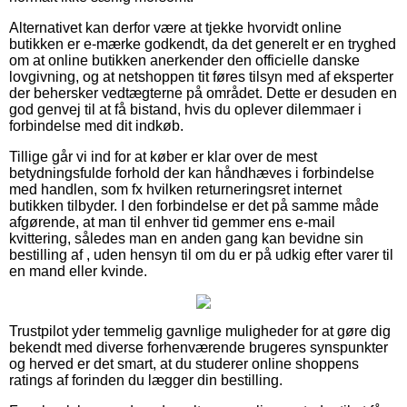
Alternativet kan derfor være at tjekke hvorvidt online
butikken er e-mærke godkendt, da det generelt er en tryghed
om at online butikken anerkender den officielle danske
lovgivning, og at netshoppen tit føres tilsyn med af eksperter
der behersker vedtægterne på området. Dette er desuden en
god genvej til at få bistand, hvis du oplever dilemmaer i
forbindelse med dit indkøb.
Tillige går vi ind for at køber er klar over de mest
betydningsfulde forhold der kan håndhæves i forbindelse
med handlen, som fx hvilken returneringsret internet
butikken tilbyder. I den forbindelse er det på samme måde
afgørende, at man til enhver tid gemmer ens e-mail
kvittering, således man en anden gang kan bevidne sin
bestilling af , uden hensyn til om du er på udkig efter varer til
en mand eller kvinde.
Trustpilot yder temmelig gavnlige muligheder for at gøre dig
bekendt med diverse forhenværende brugeres synspunkter
og herved er det smart, at du studerer online shoppens
ratings af forinden du lægger din bestilling.