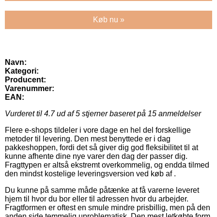
Køb nu »
Navn:
Kategori:
Producent:
Varenummer:
EAN:
Vurderet til
4.7
ud af 5 stjerner baseret på
15
anmeldelser
Flere e-shops tildeler i vore dage en hel del forskellige
metoder til levering. Den mest benyttede er i dag
pakkeshoppen, fordi det så giver dig god fleksibilitet til at
kunne afhente dine nye varer den dag der passer dig.
Fragttypen er altså ekstremt overkommelig, og endda tilmed
den mindst kostelige leveringsversion ved køb af .
Du kunne på samme måde påtænke at få varerne leveret
hjem til hvor du bor eller til adressen hvor du arbejder.
Fragtformen er oftest en smule mindre prisbillig, men på den
anden side temmelig uproblematisk. Den mest letkøbte form