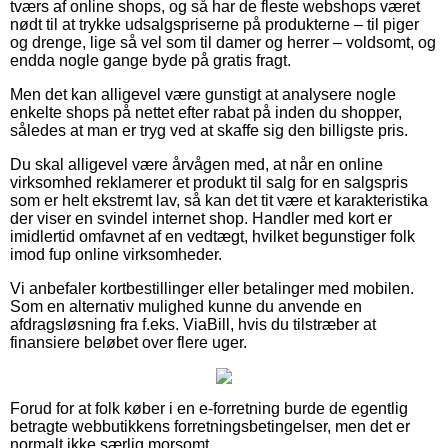
tværs af online shops, og så har de fleste webshops været
nødt til at trykke udsalgspriserne på produkterne – til piger
og drenge, lige så vel som til damer og herrer – voldsomt, og
endda nogle gange byde på gratis fragt.
Men det kan alligevel være gunstigt at analysere nogle
enkelte shops på nettet efter rabat på inden du shopper,
således at man er tryg ved at skaffe sig den billigste pris.
Du skal alligevel være årvågen med, at når en online
virksomhed reklamerer et produkt til salg for en salgspris
som er helt ekstremt lav, så kan det tit være et karakteristika
der viser en svindel internet shop. Handler med kort er
imidlertid omfavnet af en vedtægt, hvilket begunstiger folk
imod fup online virksomheder.
Vi anbefaler kortbestillinger eller betalinger med mobilen.
Som en alternativ mulighed kunne du anvende en
afdragsløsning fra f.eks. ViaBill, hvis du tilstræber at
finansiere beløbet over flere uger.
Forud for at folk køber i en e-forretning burde de egentlig
betragte webbutikkens forretningsbetingelser, men det er
normalt ikke særlig morsomt.