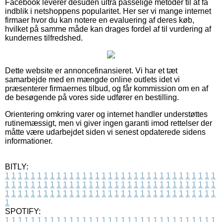
Facebook leverer desuden ultra passelige metoder til at få
indblik i netshoppens popularitet. Her ser vi mange internet
firmaer hvor du kan notere en evaluering af deres køb,
hvilket på samme måde kan drages fordel af til vurdering af
kundernes tilfredshed.
Dette website er annoncefinansieret. Vi har et tæt
samarbejde med en mængde online outlets idet vi
præsenterer firmaernes tilbud, og får kommission om en af
de besøgende på vores side udfører en bestilling.
Orientering omkring varer og internet handler understøttes
rutinemæssigt, men vi giver ingen garanti imod rettelser der
måtte være udarbejdet siden vi senest opdaterede sidens
informationer.
BITLY:
1
1
1
1
1
1
1
1
1
1
1
1
1
1
1
1
1
1
1
1
1
1
1
1
1
1
1
1
1
1
1
1
1
1
1
1
1
1
1
1
1
1
1
1
1
1
1
1
1
1
1
1
1
1
1
1
1
1
1
1
1
1
1
1
1
1
1
1
1
1
1
1
1
1
1
1
1
1
1
1
1
1
1
1
1
1
1
1
1
1
1
1
1
1
1
1
1
1
1
1
SPOTIFY:
1
1
1
1
1
1
1
1
1
1
1
1
1
1
1
1
1
1
1
1
1
1
1
1
1
1
1
1
1
1
1
1
1