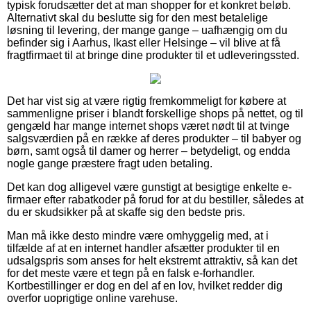
typisk forudsætter det at man shopper for et konkret beløb.
Alternativt skal du beslutte sig for den mest betalelige
løsning til levering, der mange gange – uafhængig om du
befinder sig i Aarhus, Ikast eller Helsinge – vil blive at få
fragtfirmaet til at bringe dine produkter til et udleveringssted.
Det har vist sig at være rigtig fremkommeligt for købere at
sammenligne priser i blandt forskellige shops på nettet, og til
gengæld har mange internet shops været nødt til at tvinge
salgsværdien på en række af deres produkter – til babyer og
børn, samt også til damer og herrer – betydeligt, og endda
nogle gange præstere fragt uden betaling.
Det kan dog alligevel være gunstigt at besigtige enkelte e-
firmaer efter rabatkoder på forud for at du bestiller, således at
du er skudsikker på at skaffe sig den bedste pris.
Man må ikke desto mindre være omhyggelig med, at i
tilfælde af at en internet handler afsætter produkter til en
udsalgspris som anses for helt ekstremt attraktiv, så kan det
for det meste være et tegn på en falsk e-forhandler.
Kortbestillinger er dog en del af en lov, hvilket redder dig
overfor uoprigtige online varehuse.