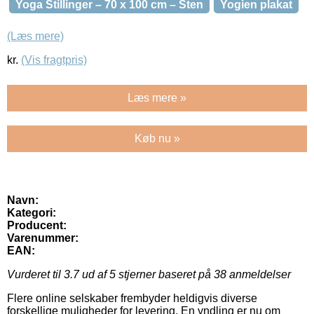
Yoga Stillinger – 70 x 100 cm – Sten
Yogien plakat
(Læs mere)
kr.
(Vis fragtpris)
Læs mere »
Køb nu »
Navn:
Kategori:
Producent:
Varenummer:
EAN:
Vurderet til
3.7
ud af 5 stjerner baseret på
38
anmeldelser
Flere online selskaber frembyder heldigvis diverse
forskellige muligheder for levering. En yndling er nu om