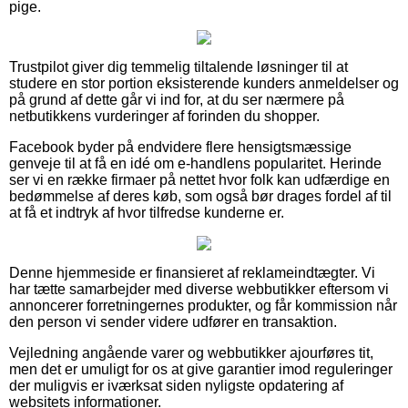
pige.
Trustpilot giver dig temmelig tiltalende løsninger til at
studere en stor portion eksisterende kunders anmeldelser og
på grund af dette går vi ind for, at du ser nærmere på
netbutikkens vurderinger af forinden du shopper.
Facebook byder på endvidere flere hensigtsmæssige
genveje til at få en idé om e-handlens popularitet. Herinde
ser vi en række firmaer på nettet hvor folk kan udfærdige en
bedømmelse af deres køb, som også bør drages fordel af til
at få et indtryk af hvor tilfredse kunderne er.
Denne hjemmeside er finansieret af reklameindtægter. Vi
har tætte samarbejder med diverse webbutikker eftersom vi
annoncerer forretningernes produkter, og får kommission når
den person vi sender videre udfører en transaktion.
Vejledning angående varer og webbutikker ajourføres tit,
men det er umuligt for os at give garantier imod reguleringer
der muligvis er iværksat siden nyligste opdatering af
websitets informationer.