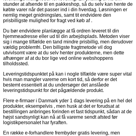
stunder at afsende til en pakkeshop, så du selv kan hente de
købte varer når det passer ind i din hverdag. Løsningen er
nemlig meget gnidningsløs, samt tit endvidere den
prisbilligste mulighed for fragt ved køb af .
Du bør endvidere planlægge at få ordren leveret til din
hjemmeadresse eller ud til din arbejdsplads. Metoden viser
sig i mange tilfælde en tand mindre prisbillig, men derudover
vældig problemfri. Den billigste fragtmetode vil dog
utvivlsomt være at du selv henter produkterne, men dette
afhænger af at du bor lige ved online webshoppens
tilholdssted.
Leveringstidspunktet på kan i nogle tilfælde være super vital
hvis man mangler varerne om kort tid, så derfor er det
bestemt essentielt at du undersøger det anslåede
leveringstidspunkt for det pågældende produkt.
Flere e-firmaer i Danmark yder 1 dags levering på en hel del
produkter, eksempelvis , men husk at det er forudsat at
bestillingen anbringes forinden et fast tidspunkt, sådan at de
højst sandsynligt kan nå at få varerne sendt afsted før
logistikpersonalet har fyraften.
En række e-forhandlere frembyder gratis levering, men