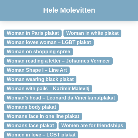
Hele Molevitten
Woman in Paris plakat
Woman in white plakat
Woman loves woman – LGBT plakat
Woman on shopping spree
Woman reading a letter – Johannes Vermeer
Woman Shape I – Line Art
Woman wearing black plakat
Woman with pails – Kazimir Malevitj
Woman’s head – Leonard da Vinci kunstplakat
Womans body plakat
Womans face in one line plakat
Womans face plakat
Women are for friendships
Women in love – LGBT plakat