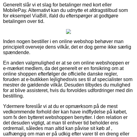
Generelt slår vi et slag for betalinger med kort eller
MobilePay. Alternativt kan du udnytte et afdragstilbud som
for eksempel ViaBill, ifald du efterspørger at godtgøre
betalingen over tid.
Inden nogen bestiller i en online webshop behøver man
principielt overveje dens vilkår, det er dog gerne ikke særlig
spændende.
En anden valgmulighed er at se om online webshoppen er
e-mærket medlem, da det generelt er en forsikring om at
online shoppen efterfølger de officielle danske regler,
foruden at e-butikken lejlighedsvis ses til af specialister som
mestrer de gældende vilkår. Desuden tilbydes du mulighed
for at blive assisteret, hvis du forvoldes udfordringer med din
bestilling.
Ydermere foreslår vi at du er opmærksom på de mest
vedkommende forhold der kan have indflydelse på købet,
som fx den bytteret webshoppen benytter. I den relation er
det desuden vigtigt, at man til enhver tid beholder ens
ordremail, således man altid kan påvise sit køb af ,
uafhængig om man er på udkig efter varer til en dreng eller