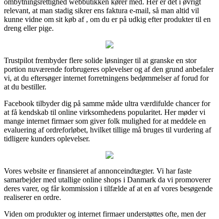
ombytningsrettighed webbutikken kører med. Her er det i øvrigt
relevant, at man stadig sikrer ens faktura e-mail, så man altid vil
kunne vidne om sit køb af , om du er på udkig efter produkter til en
dreng eller pige.
Trustpilot frembyder flere solide løsninger til at granske en stor
portion nuværende forbrugeres oplevelser og af den grund anbefaler
vi, at du eftersøger internet forretningens bedømmelser af forud for
at du bestiller.
Facebook tilbyder dig på samme måde ultra værdifulde chancer for
at få kendskab til online virksomhedens popularitet. Her møder vi
mange internet firmaer som giver folk mulighed for at meddele en
evaluering af ordreforløbet, hvilket tillige må bruges til vurdering af
tidligere kunders oplevelser.
Vores website er finansieret af annonceindtægter. Vi har faste
samarbejder med utallige online shops i Danmark da vi promoverer
deres varer, og får kommission i tilfælde af at en af vores besøgende
realiserer en ordre.
Viden om produkter og internet firmaer understøttes ofte, men der