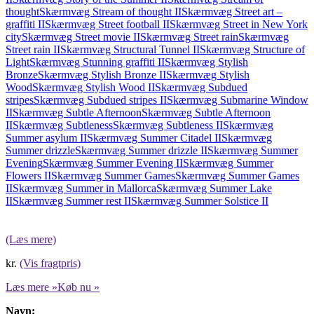
thought
Skærmvæg Stream of thought II
Skærmvæg Street art –
graffiti II
Skærmvæg Street football II
Skærmvæg Street in New York
city
Skærmvæg Street movie II
Skærmvæg Street rain
Skærmvæg
Street rain II
Skærmvæg Structural Tunnel II
Skærmvæg Structure of
Light
Skærmvæg Stunning graffiti II
Skærmvæg Stylish
Bronze
Skærmvæg Stylish Bronze II
Skærmvæg Stylish
Wood
Skærmvæg Stylish Wood II
Skærmvæg Subdued
stripes
Skærmvæg Subdued stripes II
Skærmvæg Submarine Window
II
Skærmvæg Subtle Afternoon
Skærmvæg Subtle Afternoon
II
Skærmvæg Subtleness
Skærmvæg Subtleness II
Skærmvæg
Summer asylum II
Skærmvæg Summer Citadel II
Skærmvæg
Summer drizzle
Skærmvæg Summer drizzle II
Skærmvæg Summer
Evening
Skærmvæg Summer Evening II
Skærmvæg Summer
Flowers II
Skærmvæg Summer Games
Skærmvæg Summer Games
II
Skærmvæg Summer in Mallorca
Skærmvæg Summer Lake
II
Skærmvæg Summer rest II
Skærmvæg Summer Solstice II
(Læs mere)
kr.
(Vis fragtpris)
Læs mere »
Køb nu »
Navn: