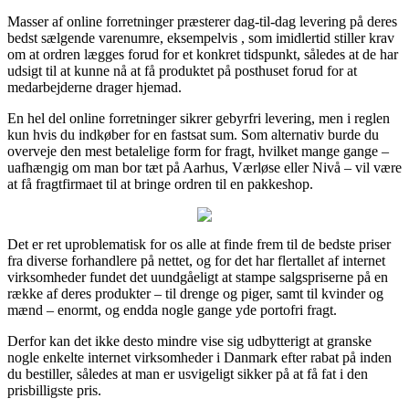
Masser af online forretninger præsterer dag-til-dag levering på deres
bedst sælgende varenumre, eksempelvis , som imidlertid stiller krav
om at ordren lægges forud for et konkret tidspunkt, således at de har
udsigt til at kunne nå at få produktet på posthuset forud for at
medarbejderne drager hjemad.
En hel del online forretninger sikrer gebyrfri levering, men i reglen
kun hvis du indkøber for en fastsat sum. Som alternativ burde du
overveje den mest betalelige form for fragt, hvilket mange gange –
uafhængig om man bor tæt på Aarhus, Værløse eller Nivå – vil være
at få fragtfirmaet til at bringe ordren til en pakkeshop.
Det er ret uproblematisk for os alle at finde frem til de bedste priser
fra diverse forhandlere på nettet, og for det har flertallet af internet
virksomheder fundet det uundgåeligt at stampe salgspriserne på en
række af deres produkter – til drenge og piger, samt til kvinder og
mænd – enormt, og endda nogle gange yde portofri fragt.
Derfor kan det ikke desto mindre vise sig udbytterigt at granske
nogle enkelte internet virksomheder i Danmark efter rabat på inden
du bestiller, således at man er usvigeligt sikker på at få fat i den
prisbilligste pris.