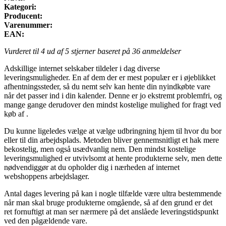
Kategori:
Producent:
Varenummer:
EAN:
Vurderet til
4
ud af 5 stjerner baseret på
36
anmeldelser
Adskillige internet selskaber tildeler i dag diverse
leveringsmuligheder. En af dem der er mest populær er i øjeblikket
afhentningssteder, så du nemt selv kan hente din nyindkøbte vare
når det passer ind i din kalender. Denne er jo ekstremt problemfri, og
mange gange derudover den mindst kostelige mulighed for fragt ved
køb af .
Du kunne ligeledes vælge at vælge udbringning hjem til hvor du bor
eller til din arbejdsplads. Metoden bliver gennemsnitligt et hak mere
bekostelig, men også usædvanlig nem. Den mindst kostelige
leveringsmulighed er utvivlsomt at hente produkterne selv, men dette
nødvendiggør at du opholder dig i nærheden af internet
webshoppens arbejdslager.
Antal dages levering på kan i nogle tilfælde være ultra bestemmende
når man skal bruge produkterne omgående, så af den grund er det
ret fornuftigt at man ser nærmere på det anslåede leveringstidspunkt
ved den pågældende vare.