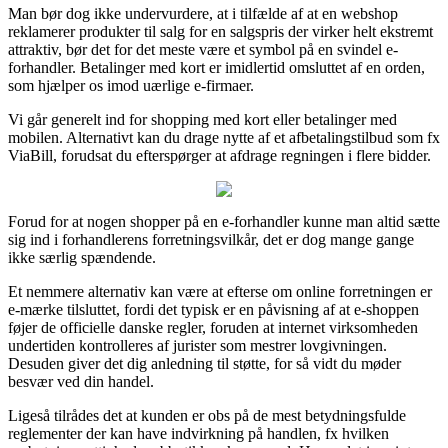
Man bør dog ikke undervurdere, at i tilfælde af at en webshop
reklamerer produkter til salg for en salgspris der virker helt ekstremt
attraktiv, bør det for det meste være et symbol på en svindel e-
forhandler. Betalinger med kort er imidlertid omsluttet af en orden,
som hjælper os imod uærlige e-firmaer.
Vi går generelt ind for shopping med kort eller betalinger med
mobilen. Alternativt kan du drage nytte af et afbetalingstilbud som fx
ViaBill, forudsat du efterspørger at afdrage regningen i flere bidder.
Forud for at nogen shopper på en e-forhandler kunne man altid sætte
sig ind i forhandlerens forretningsvilkår, det er dog mange gange
ikke særlig spændende.
Et nemmere alternativ kan være at efterse om online forretningen er
e-mærke tilsluttet, fordi det typisk er en påvisning af at e-shoppen
føjer de officielle danske regler, foruden at internet virksomheden
undertiden kontrolleres af jurister som mestrer lovgivningen.
Desuden giver det dig anledning til støtte, for så vidt du møder
besvær ved din handel.
Ligeså tilrådes det at kunden er obs på de mest betydningsfulde
reglementer der kan have indvirkning på handlen, fx hvilken