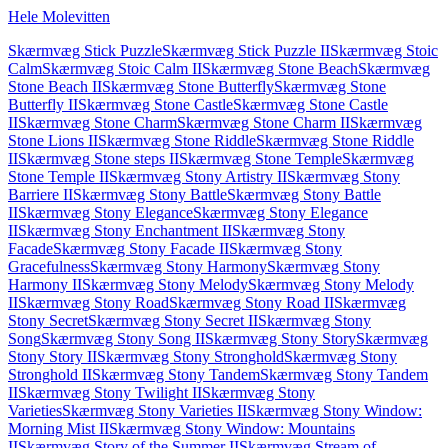
Hele Molevitten
Skærmvæg Stick Puzzle
Skærmvæg Stick Puzzle II
Skærmvæg Stoic
Calm
Skærmvæg Stoic Calm II
Skærmvæg Stone Beach
Skærmvæg
Stone Beach II
Skærmvæg Stone Butterfly
Skærmvæg Stone
Butterfly II
Skærmvæg Stone Castle
Skærmvæg Stone Castle
II
Skærmvæg Stone Charm
Skærmvæg Stone Charm II
Skærmvæg
Stone Lions II
Skærmvæg Stone Riddle
Skærmvæg Stone Riddle
II
Skærmvæg Stone steps II
Skærmvæg Stone Temple
Skærmvæg
Stone Temple II
Skærmvæg Stony Artistry II
Skærmvæg Stony
Barriere II
Skærmvæg Stony Battle
Skærmvæg Stony Battle
II
Skærmvæg Stony Elegance
Skærmvæg Stony Elegance
II
Skærmvæg Stony Enchantment II
Skærmvæg Stony
Facade
Skærmvæg Stony Facade II
Skærmvæg Stony
Gracefulness
Skærmvæg Stony Harmony
Skærmvæg Stony
Harmony II
Skærmvæg Stony Melody
Skærmvæg Stony Melody
II
Skærmvæg Stony Road
Skærmvæg Stony Road II
Skærmvæg
Stony Secret
Skærmvæg Stony Secret II
Skærmvæg Stony
Song
Skærmvæg Stony Song II
Skærmvæg Stony Story
Skærmvæg
Stony Story II
Skærmvæg Stony Stronghold
Skærmvæg Stony
Stronghold II
Skærmvæg Stony Tandem
Skærmvæg Stony Tandem
II
Skærmvæg Stony Twilight II
Skærmvæg Stony
Varieties
Skærmvæg Stony Varieties II
Skærmvæg Stony Window:
Morning Mist II
Skærmvæg Stony Window: Mountains
II
Skærmvæg Story of the Summer II
Skærmvæg Stream of