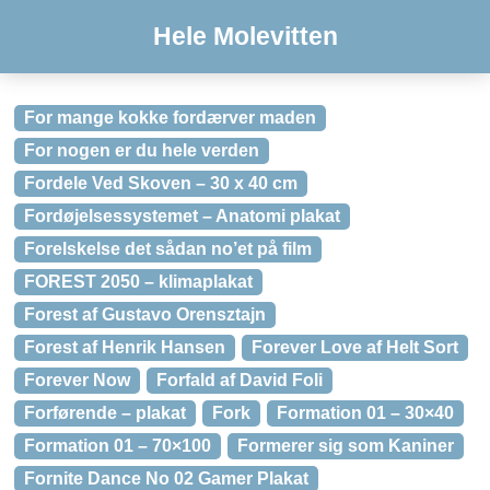
Hele Molevitten
For mange kokke fordærver maden
For nogen er du hele verden
Fordele Ved Skoven – 30 x 40 cm
Fordøjelsessystemet – Anatomi plakat
Forelskelse det sådan no’et på film
FOREST 2050 – klimaplakat
Forest af Gustavo Orensztajn
Forest af Henrik Hansen
Forever Love af Helt Sort
Forever Now
Forfald af David Foli
Forførende – plakat
Fork
Formation 01 – 30×40
Formation 01 – 70×100
Formerer sig som Kaniner
Fornite Dance No 02 Gamer Plakat