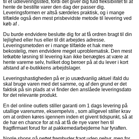
til et udleveringssted, fordi det giver dig fuld fleksibilitet til at
hente de bestilte varer den dag der passer dig.
Leveringsformen er altså særdeles praktisk, og i mange
tilfælde også den mest prisbevidste metode til levering ved
køb af .
Du burde endvidere beslutte dig for at få ordren bragt til din
lejlighed eller hus eller til dit arbejdes adresse.
Leveringsmetoden er i mange tilfælde et hak mere
bekostelig, men endvidere meget uproblematisk. Den mest
letkøbte løsning til levering kan ikke benægtes at være at
hente varerne selv, hvilket dog beroer på at du lever i kort
afstand af e-butikkens arbejdslager.
Leveringshastigheden på er jo usædvanlig aktuel ifald du
skal bruge varen med det samme, og af den grund er det
faktisk på sin plads at vi finder den anslåede leveringsdato
for det relevante produkt.
En del online outlets stiller garanti om 1 dags levering på
utallige varenumre, eksempelvis , som alligevel stiller krav
om at ordren køres igennem inden et givent tidspunkt, så at
de har en chance for at nå at få de nye varer hen til
fragtfirmaet forud for at pakkemedarbejderne har fyraften.
Nogle shops på nettet frembyder fragt uden gebyr, men for