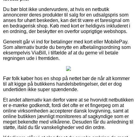
Du bør blot ikke undervurdere, at hvis en netbutik
annoncerer deres produkter til salg for en udsalgspris som
anses for uhørt beskeden, kan det tit være et faresignal om
en bedragerisk shop. Køb med kort er heldigvis inkluderet i
en ordning, der beskytter en overfor uoprigtige webshops.
Generelt går vi ind for betalinger med kort eller MobilePay.
Som alternativ burde du benytte en afbetalingsordning som
eksempelvis ViaBill, i tilfælde af at du gerne vil betale
regningen ude i fremtiden.
Før folk køber hos en shop på nettet bør de når alt kommer
til alt kigge på butikkens handelsbetingelser, det er dog
undertiden ikke super spændende.
Et andet alternativ kan derfor være at se hvorvidt netbutikken
er e-mærke godkendt, fordi det ofte er et fingerpeg om at
online virksomheden accepterer dansk lovgivning, samt at
online butikken jævnligt monitoreres af sagkyndige som er
meget bekendte med vilkårene. Desuden får du anledning til
støtte, ifald du får vanskeligheder ved din ordre.