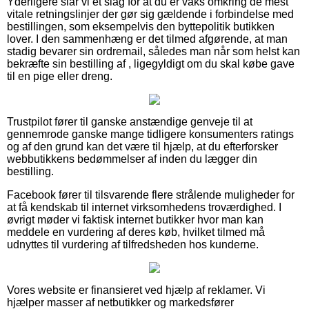
Yderligere slår vi et slag for at du er vaks omkring de mest
vitale retningslinjer der gør sig gældende i forbindelse med
bestillingen, som eksempelvis den byttepolitik butikken
lover. I den sammenhæng er det tilmed afgørende, at man
stadig bevarer sin ordremail, således man når som helst kan
bekræfte sin bestilling af , ligegyldigt om du skal købe gave
til en pige eller dreng.
Trustpilot fører til ganske anstændige genveje til at
gennemrode ganske mange tidligere konsumenters ratings
og af den grund kan det være til hjælp, at du efterforsker
webbutikkens bedømmelser af inden du lægger din
bestilling.
Facebook fører til tilsvarende flere strålende muligheder for
at få kendskab til internet virksomhedens troværdighed. I
øvrigt møder vi faktisk internet butikker hvor man kan
meddele en vurdering af deres køb, hvilket tilmed må
udnyttes til vurdering af tilfredsheden hos kunderne.
Vores website er finansieret ved hjælp af reklamer. Vi
hjælper masser af netbutikker og markedsfører