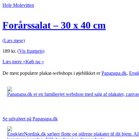
Hele Molevitten
Forårssalat – 30 x 40 cm
(Læs mere)
189
kr.
(Vis fragtpris)
Læs mere »
Køb nu »
De mest populære plakat-webshops i øjeblikket er
Papapapa.dk
,
Engk
Papapapa.dk er en familieejet webshop med salg af plakater, canvas o
Se udvalget på Papapapa.dk
EngkjærNordisk.dk sælger flotte og stilrene plakater til dit hjem. A