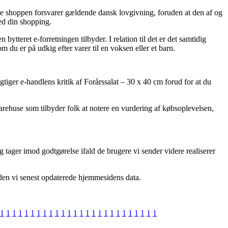
ine shoppen forsvarer gældende dansk lovgivning, foruden at den af og
med din shopping.
ytteret e-forretningen tilbyder. I relation til det er det samtidig
 du er på udkig efter varer til en voksen eller et barn.
tiger e-handlens kritik af Forårssalat – 30 x 40 cm forud for at du
varehuse som tilbyder folk at notere en vurdering af købsoplevelsen,
 tager imod godtgørelse ifald de brugere vi sender videre realiserer
iden vi senest opdaterede hjemmesidens data.
1
1
1
1
1
1
1
1
1
1
1
1
1
1
1
1
1
1
1
1
1
1
1
1
1
1