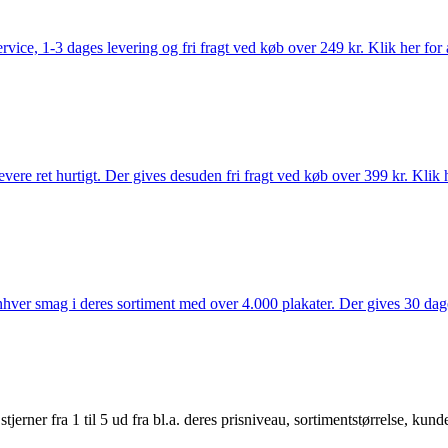
rvice, 1-3 dages levering og fri fragt ved køb over 249 kr. Klik her for 
vere ret hurtigt. Der gives desuden fri fragt ved køb over 399 kr. Klik h
 enhver smag i deres sortiment med over 4.000 plakater. Der gives 30 dage
er fra 1 til 5 ud fra bl.a. deres prisniveau, sortimentstørrelse, kunde