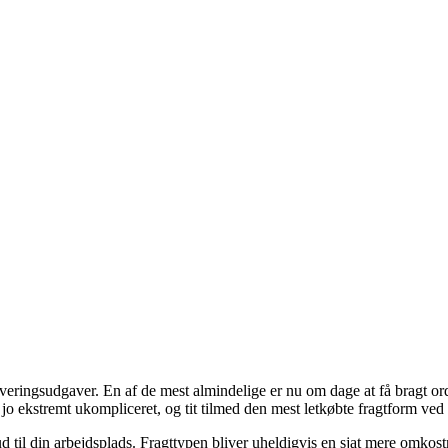
everingsudgaver. En af de mest almindelige er nu om dage at få bragt ordre
jo ekstremt ukompliceret, og tit tilmed den mest letkøbte fragtform ved
 ud til din arbejdsplads. Fragttypen bliver uheldigvis en sjat mere omko