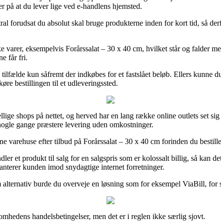
r på at du lever lige ved e-handlens hjemsted.
al forudsat du absolut skal bruge produkterne inden for kort tid, så der
varer, eksempelvis Forårssalat – 30 x 40 cm, hvilket står og falder med 
e får fri.
e tilfælde kun såfremt der indkøbes for et fastslået beløb. Ellers kunne
øre bestillingen til et udleveringssted.
skellige shops på nettet, og herved har en lang række online outlets set si
 nogle gange præstere levering uden omkostninger.
e varehuse efter tilbud på Forårssalat – 30 x 40 cm forinden du bestiller
 et produkt til salg for en salgspris som er kolossalt billig, så kan det
ranterer kunden imod snydagtige internet forretninger.
alternativ burde du overveje en løsning som for eksempel ViaBill, for så
somhedens handelsbetingelser, men det er i reglen ikke særlig sjovt.