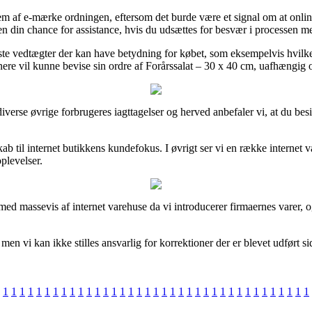
dlem af e-mærke ordningen, eftersom det burde være et signal om at onl
uden din chance for assistance, hvis du udsættes for besvær i processen 
ste vedtægter der kan have betydning for købet, som eksempelvis hvilken b
nere vil kunne bevise sin ordre af Forårssalat – 30 x 40 cm, uafhængig om
verse øvrige forbrugeres iagttagelser og herved anbefaler vi, at du besig
ab til internet butikkens kundefokus. I øvrigt ser vi en række internet 
plevelser.
ed massevis af internet varehuse da vi introducerer firmaernes varer, og
en vi kan ikke stilles ansvarlig for korrektioner der er blevet udført s
1
1
1
1
1
1
1
1
1
1
1
1
1
1
1
1
1
1
1
1
1
1
1
1
1
1
1
1
1
1
1
1
1
1
1
1
1