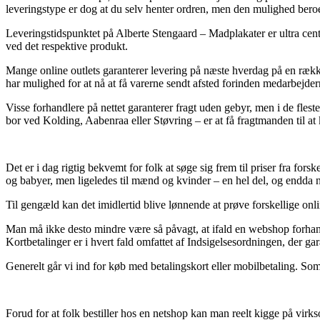
leveringstype er dog at du selv henter ordren, men den mulighed beroe
Leveringstidspunktet på Alberte Stengaard – Madplakater er ultra centr
ved det respektive produkt.
Mange online outlets garanterer levering på næste hverdag på en række 
har mulighed for at nå at få varerne sendt afsted forinden medarbejdern
Visse forhandlere på nettet garanterer fragt uden gebyr, men i de flest
bor ved Kolding, Aabenraa eller Støvring – er at få fragtmanden til at k
Det er i dag rigtig bekvemt for folk at søge sig frem til priser fra for
og babyer, men ligeledes til mænd og kvinder – en hel del, og endda
Til gengæld kan det imidlertid blive lønnende at prøve forskellige onlin
Man må ikke desto mindre være så påvagt, at ifald en webshop forhandler
Kortbetalinger er i hvert fald omfattet af Indsigelsesordningen, der ga
Generelt går vi ind for køb med betalingskort eller mobilbetaling. Som 
Forud for at folk bestiller hos en netshop kan man reelt kigge på virk