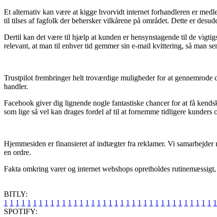
Et alternativ kan være at kigge hvorvidt internet forhandleren er me
til tilses af fagfolk der behersker vilkårene på området. Dette er des
Dertil kan det være til hjælp at kunden er hensynstagende til de vigtig
relevant, at man til enhver tid gemmer sin e-mail kvittering, så man se
Trustpilot frembringer helt troværdige muligheder for at gennemrode di
handler.
Facebook giver dig lignende nogle fantastiske chancer for at få kendsk
som lige så vel kan drages fordel af til at fornemme tidligere kunders o
Hjemmesiden er finansieret af indtægter fra reklamer. Vi samarbejder m
en ordre.
Fakta omkring varer og internet webshops opretholdes rutinemæssigt, m
BITLY:
1
1
1
1
1
1
1
1
1
1
1
1
1
1
1
1
1
1
1
1
1
1
1
1
1
1
1
1
1
1
1
1
1
1
1
1
1
SPOTIFY: