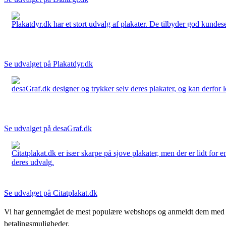
Plakatdyr.dk har et stort udvalg af plakater. De tilbyder god kundese
Se udvalget på Plakatdyr.dk
desaGraf.dk designer og trykker selv deres plakater, og kan derfor le
Se udvalget på desaGraf.dk
Citatplakat.dk er især skarpe på sjove plakater, men der er lidt for
deres udvalg.
Se udvalget på Citatplakat.dk
Vi har gennemgået de mest populære webshops og anmeldt dem med stjern
betalingsmuligheder.