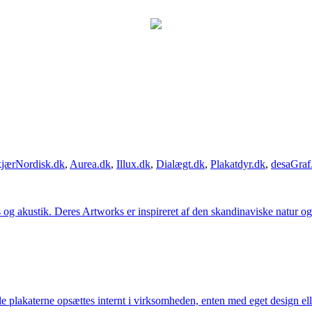
jærNordisk.dk
,
Aurea.dk
,
Illux.dk
,
Dialægt.dk
,
Plakatdyr.dk
,
desaGraf
g akustik. Deres Artworks er inspireret af den skandinaviske natur og li
lle plakaterne opsættes internt i virksomheden, enten med eget design el