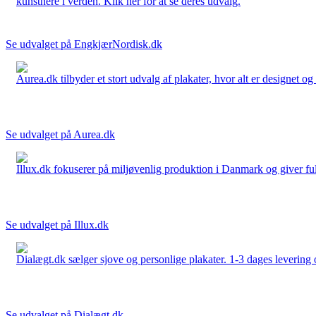
kunstnere i verden. Klik her for at se deres udvalg.
Se udvalget på EngkjærNordisk.dk
Aurea.dk tilbyder et stort udvalg af plakater, hvor alt er designet o
Se udvalget på Aurea.dk
Illux.dk fokuserer på miljøvenlig produktion i Danmark og giver fuld 
Se udvalget på Illux.dk
Dialægt.dk sælger sjove og personlige plakater. 1-3 dages levering o
Se udvalget på Dialægt.dk