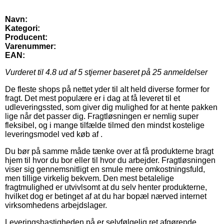
Navn:
Kategori:
Producent:
Varenummer:
EAN:
Vurderet til
4.8
ud af 5 stjerner baseret på
25
anmeldelser
De fleste shops på nettet yder til alt held diverse former for
fragt. Det mest populære er i dag at få leveret til et
udleveringssted, som giver dig mulighed for at hente pakken
lige når det passer dig. Fragtløsningen er nemlig super
fleksibel, og i mange tilfælde tilmed den mindst kostelige
leveringsmodel ved køb af .
Du bør på samme måde tænke over at få produkterne bragt
hjem til hvor du bor eller til hvor du arbejder. Fragtløsningen
viser sig gennemsnitligt en smule mere omkostningsfuld,
men tillige virkelig bekvem. Den mest betalelige
fragtmulighed er utvivlsomt at du selv henter produkterne,
hvilket dog er betinget af at du har bopæl nærved internet
virksomhedens arbejdslager.
Leveringshastigheden på er selvfølgelig ret afgørende