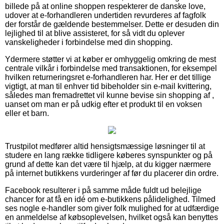
billede på at online shoppen respekterer de danske love,
udover at e-forhandleren undertiden revurderes af fagfolk
der forstår de gældende bestemmelser. Dette er desuden din
lejlighed til at blive assisteret, for så vidt du oplever
vanskeligheder i forbindelse med din shopping.
Ydermere støtter vi at køber er omhyggelig omkring de mest
centrale vilkår i forbindelse med transaktionen, for eksempel
hvilken returneringsret e-forhandleren har. Her er det tillige
vigtigt, at man til enhver tid bibeholder sin e-mail kvittering,
således man fremadrettet vil kunne bevise sin shopping af ,
uanset om man er på udkig efter et produkt til en voksen
eller et barn.
Trustpilot medfører altid hensigtsmæssige løsninger til at
studere en lang række tidligere køberes synspunkter og på
grund af dette kan det være til hjælp, at du kigger nærmere
på internet butikkens vurderinger af før du placerer din ordre.
Facebook resulterer i på samme måde fuldt ud belejlige
chancer for at få en idé om e-butikkens pålidelighed. Tilmed
ses nogle e-handler som giver folk mulighed for at udfærdige
en anmeldelse af købsoplevelsen, hvilket også kan benyttes