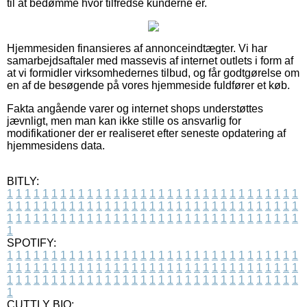
til at bedømme hvor tilfredse kunderne er.
Hjemmesiden finansieres af annonceindtægter. Vi har
samarbejdsaftaler med massevis af internet outlets i form af
at vi formidler virksomhedernes tilbud, og får godtgørelse om
en af de besøgende på vores hjemmeside fuldfører et køb.
Fakta angående varer og internet shops understøttes
jævnligt, men man kan ikke stille os ansvarlig for
modifikationer der er realiseret efter seneste opdatering af
hjemmesidens data.
BITLY:
1
1
1
1
1
1
1
1
1
1
1
1
1
1
1
1
1
1
1
1
1
1
1
1
1
1
1
1
1
1
1
1
1
1
1
1
1
1
1
1
1
1
1
1
1
1
1
1
1
1
1
1
1
1
1
1
1
1
1
1
1
1
1
1
1
1
1
1
1
1
1
1
1
1
1
1
1
1
1
1
1
1
1
1
1
1
1
1
1
1
1
1
1
1
1
1
1
1
1
1
SPOTIFY:
1
1
1
1
1
1
1
1
1
1
1
1
1
1
1
1
1
1
1
1
1
1
1
1
1
1
1
1
1
1
1
1
1
1
1
1
1
1
1
1
1
1
1
1
1
1
1
1
1
1
1
1
1
1
1
1
1
1
1
1
1
1
1
1
1
1
1
1
1
1
1
1
1
1
1
1
1
1
1
1
1
1
1
1
1
1
1
1
1
1
1
1
1
1
1
1
1
1
1
1
CUTTLY BIO: