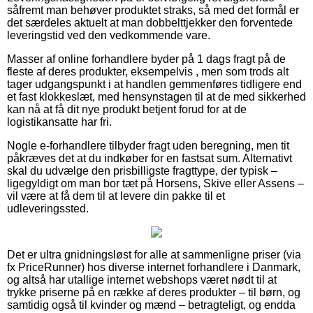
såfremt man behøver produktet straks, så med det formål er
det særdeles aktuelt at man dobbelttjekker den forventede
leveringstid ved den vedkommende vare.
Masser af online forhandlere byder på 1 dags fragt på de
fleste af deres produkter, eksempelvis , men som trods alt
tager udgangspunkt i at handlen gemmenføres tidligere end
et fast klokkeslæt, med hensynstagen til at de med sikkerhed
kan nå at få dit nye produkt betjent forud for at de
logistikansatte har fri.
Nogle e-forhandlere tilbyder fragt uden beregning, men tit
påkræves det at du indkøber for en fastsat sum. Alternativt
skal du udvælge den prisbilligste fragttype, der typisk –
ligegyldigt om man bor tæt på Horsens, Skive eller Assens –
vil være at få dem til at levere din pakke til et
udleveringssted.
Det er ultra gnidningsløst for alle at sammenligne priser (via
fx PriceRunner) hos diverse internet forhandlere i Danmark,
og altså har utallige internet webshops været nødt til at
trykke priserne på en række af deres produkter – til børn, og
samtidig også til kvinder og mænd – betragteligt, og endda