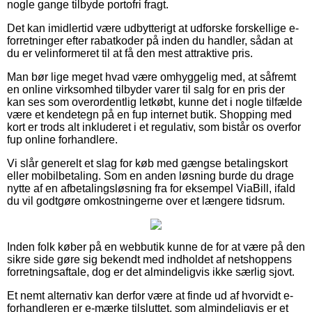
nogle gange tilbyde portofri fragt.
Det kan imidlertid være udbytterigt at udforske forskellige e-
forretninger efter rabatkoder på inden du handler, sådan at
du er velinformeret til at få den mest attraktive pris.
Man bør lige meget hvad være omhyggelig med, at såfremt
en online virksomhed tilbyder varer til salg for en pris der
kan ses som overordentlig letkøbt, kunne det i nogle tilfælde
være et kendetegn på en fup internet butik. Shopping med
kort er trods alt inkluderet i et regulativ, som bistår os overfor
fup online forhandlere.
Vi slår generelt et slag for køb med gængse betalingskort
eller mobilbetaling. Som en anden løsning burde du drage
nytte af en afbetalingsløsning fra for eksempel ViaBill, ifald
du vil godtgøre omkostningerne over et længere tidsrum.
Inden folk køber på en webbutik kunne de for at være på den
sikre side gøre sig bekendt med indholdet af netshoppens
forretningsaftale, dog er det almindeligvis ikke særlig sjovt.
Et nemt alternativ kan derfor være at finde ud af hvorvidt e-
forhandleren er e-mærke tilsluttet, som almindeligvis er et