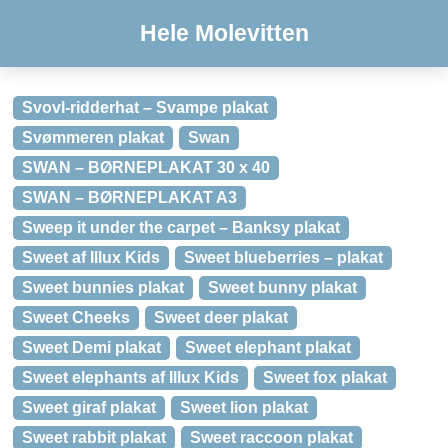
Hele Molevitten
Svovl-ridderhat – Svampe plakat
Svømmeren plakat
Swan
SWAN – BØRNEPLAKAT 30 x 40
SWAN – BØRNEPLAKAT A3
Sweep it under the carpet – Banksy plakat
Sweet af Illux Kids
Sweet blueberries – plakat
Sweet bunnies plakat
Sweet bunny plakat
Sweet Cheeks
Sweet deer plakat
Sweet Demi plakat
Sweet elephant plakat
Sweet elephants af Illux Kids
Sweet fox plakat
Sweet giraf plakat
Sweet lion plakat
Sweet rabbit plakat
Sweet raccoon plakat