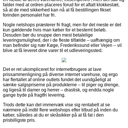
falder med at ordren placeres forud for et aftalt klokkeslæt,
så at de med sikkerhed kan nå at få bestillingen fikset
forinden personalet har fri.
Nogle netshops præsterer fri fragt, men for det meste er det
kun gældende hvis man køber for et bestemt beløb.
Desuden bør du snuppe den mest betalelige
leveringsmulighed, der i de fleste tilfælde – uafhængig om
man befinder sig nær Køge, Frederikssund eller Vejen – vil
blive at få leveret dine varer til et udleveringssted.
Det er ret ukompliceret for internetbrugere at lave
prissammenligning på diverse internet varehuse, og ergo
har flertallet af online outlets fundet det uundgåeligt at
sænke salgspriserne på produkterne – til piger og drenge,
og ligeså til damer og herrer – drastisk, og endda nogle
gange byde på fragtfri levering.
Trods dette kan det immervæk vise sig rentabelt at se
nærmere på indtil flere webshops efter tilbud på inden du
køber, således at du er skråsikker på at få fat i den
prisbilligste pris.