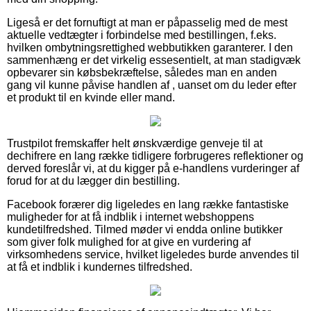
Ligeså er det fornuftigt at man er påpasselig med de mest
aktuelle vedtægter i forbindelse med bestillingen, f.eks.
hvilken ombytningsrettighed webbutikken garanterer. I den
sammenhæng er det virkelig essesentielt, at man stadigvæk
opbevarer sin købsbekræftelse, således man en anden
gang vil kunne påvise handlen af , uanset om du leder efter
et produkt til en kvinde eller mand.
Trustpilot fremskaffer helt ønskværdige genveje til at
dechifrere en lang række tidligere forbrugeres reflektioner og
derved foreslår vi, at du kigger på e-handlens vurderinger af
forud for at du lægger din bestilling.
Facebook forærer dig ligeledes en lang række fantastiske
muligheder for at få indblik i internet webshoppens
kundetilfredshed. Tilmed møder vi endda online butikker
som giver folk mulighed for at give en vurdering af
virksomhedens service, hvilket ligeledes burde anvendes til
at få et indblik i kundernes tilfredshed.