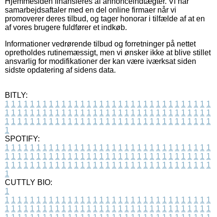
Hjemmesiden finansieres af annonceindtægter. Vi har
samarbejdsaftaler med en del online firmaer når vi
promoverer deres tilbud, og tager honorar i tilfælde af at en
af vores brugere fuldfører et indkøb.
Informationer vedrørende tilbud og forretninger på nettet
opretholdes rutinemæssigt, men vi ønsker ikke at blive stillet
ansvarlig for modifikationer der kan være iværksat siden
sidste opdatering af sidens data.
BITLY:
1
1
1
1
1
1
1
1
1
1
1
1
1
1
1
1
1
1
1
1
1
1
1
1
1
1
1
1
1
1
1
1
1
1
1
1
1
1
1
1
1
1
1
1
1
1
1
1
1
1
1
1
1
1
1
1
1
1
1
1
1
1
1
1
1
1
1
1
1
1
1
1
1
1
1
1
1
1
1
1
1
1
1
1
1
1
1
1
1
1
1
1
1
1
1
1
1
1
1
1
SPOTIFY:
1
1
1
1
1
1
1
1
1
1
1
1
1
1
1
1
1
1
1
1
1
1
1
1
1
1
1
1
1
1
1
1
1
1
1
1
1
1
1
1
1
1
1
1
1
1
1
1
1
1
1
1
1
1
1
1
1
1
1
1
1
1
1
1
1
1
1
1
1
1
1
1
1
1
1
1
1
1
1
1
1
1
1
1
1
1
1
1
1
1
1
1
1
1
1
1
1
1
1
1
CUTTLY BIO:
1
1
1
1
1
1
1
1
1
1
1
1
1
1
1
1
1
1
1
1
1
1
1
1
1
1
1
1
1
1
1
1
1
1
1
1
1
1
1
1
1
1
1
1
1
1
1
1
1
1
1
1
1
1
1
1
1
1
1
1
1
1
1
1
1
1
1