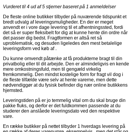
Vurderet til
4
ud af 5 stjerner baseret på
1
anmeldelser
De fleste online butikker tilbyder på nuværende tidspunkt et
bredt udvalg af leveringsmuligheder. En der er meget
anvendt er i vore dage levering til et afhentningssted, fordi
det så er super fleksibelt for dig at kunne hente din ordre når
det passer dig bedst. Fragtformen er altså ret så
uproblematisk, og desuden ligeledes den mest betalelige
leveringsform ved køb af .
Du kunne omvendt påtænke at få produkterne bragt til din
privatbolig eller til dit arbejde. Den er almindeligvis en kende
mere omkostningsfuld, men til gengæld virkelig
fremkommelig. Den mindst kostelige form for fragt vil dog i
de fleste tilfælde være selv at hente varerne, men dette
nødvendiggør at du fysisk befinder dig nær online butikkens
hjemsted.
Leveringstiden på er jo temmelig vital om du skal bruge din
pakke fluks, og derfor er det fuldkommen passende at du
studerer den anslåede leveringsdato ved den respektive
vare.
En række butikker på nettet tilbyder 1 hverdags levering på
en række af deres varenumre, eksempelvis , men det står og