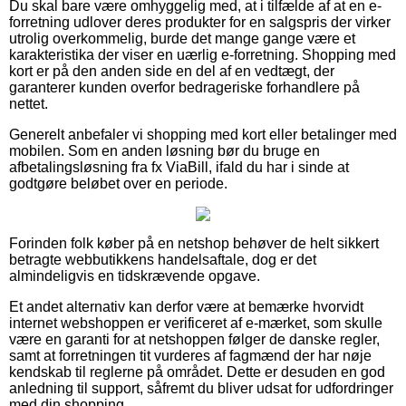
Du skal bare være omhyggelig med, at i tilfælde af at en e-
forretning udlover deres produkter for en salgspris der virker
utrolig overkommelig, burde det mange gange være et
karakteristika der viser en uærlig e-forretning. Shopping med
kort er på den anden side en del af en vedtægt, der
garanterer kunden overfor bedrageriske forhandlere på
nettet.
Generelt anbefaler vi shopping med kort eller betalinger med
mobilen. Som en anden løsning bør du bruge en
afbetalingsløsning fra fx ViaBill, ifald du har i sinde at
godtgøre beløbet over en periode.
Forinden folk køber på en netshop behøver de helt sikkert
betragte webbutikkens handelsaftale, dog er det
almindeligvis en tidskrævende opgave.
Et andet alternativ kan derfor være at bemærke hvorvidt
internet webshoppen er verificeret af e-mærket, som skulle
være en garanti for at netshoppen følger de danske regler,
samt at forretningen tit vurderes af fagmænd der har nøje
kendskab til reglerne på området. Dette er desuden en god
anledning til support, såfremt du bliver udsat for udfordringer
med din shopping.