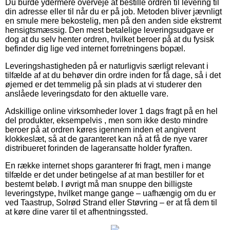
Du burde ydermere overveje at bestille ordren til levering til
din adresse eller til når du er på job. Metoden bliver jævnligt
en smule mere bekostelig, men på den anden side ekstremt
hensigtsmæssig. Den mest betalelige leveringsudgave er
dog at du selv henter ordren, hvilket beroer på at du fysisk
befinder dig lige ved internet forretningens bopæl.
Leveringshastigheden på er naturligvis særligt relevant i
tilfælde af at du behøver din ordre inden for få dage, så i det
øjemed er det temmelig på sin plads at vi studerer den
anslåede leveringsdato for den aktuelle vare.
Adskillige online virksomheder lover 1 dags fragt på en hel
del produkter, eksempelvis , men som ikke desto mindre
beroer på at ordren køres igennem inden et angivent
klokkeslæt, så at de garanteret kan nå at få de nye varer
distribueret forinden de lageransatte holder fyraften.
En række internet shops garanterer fri fragt, men i mange
tilfælde er det under betingelse af at man bestiller for et
bestemt beløb. I øvrigt må man snuppe den billigste
leveringstype, hvilket mange gange – uafhængig om du er
ved Taastrup, Solrød Strand eller Støvring – er at få dem til
at køre dine varer til et afhentningssted.