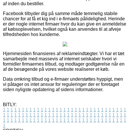
af inden du bestiller.
Facebook tilbyder dig på samme måde temmelig stabile
chancer for at få et kig ind i e-firmaets pålidelighed. Herinde
er der nogle internet firmaer hvor du kan give en anmeldelse
af købsoplevelsen, hvilket også kan anvendes til at afveje
tilfredsheden hos kunderne.
Hjemmesiden finansieres af reklameindtægter. Vi har et tæt
samarbejde med massevis af internet selskaber hvori vi
formidler firmaernes tilbud, og modtager godtgørelse når en
af de besøgende på vores website realiserer et køb.
Data omkring tilbud og e-firmaer understøttes hyppigt, men
vi påtager os intet ansvar for reguleringer der er foretaget
siden nyligste opdatering af sidens informationer.
BITLY:
1
1
1
1
1
1
1
1
1
1
1
1
1
1
1
1
1
1
1
1
1
1
1
1
1
1
1
1
1
1
1
1
1
1
1
1
1
1
1
1
1
1
1
1
1
1
1
1
1
1
1
1
1
1
1
1
1
1
1
1
1
1
1
1
1
1
1
1
1
1
1
1
1
1
1
1
1
1
1
1
1
1
1
1
1
1
1
1
1
1
1
1
1
1
1
1
1
1
1
1