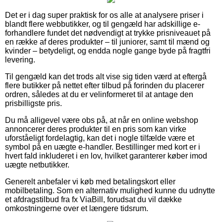
Det er i dag super praktisk for os alle at analysere priser i
blandt flere webbutikker, og til gengæld har adskillige e-
forhandlere fundet det nødvendigt at trykke prisniveauet på
en række af deres produkter – til juniorer, samt til mænd og
kvinder – betydeligt, og endda nogle gange byde på fragtfri
levering.
Til gengæld kan det trods alt vise sig tiden værd at eftergå
flere butikker på nettet efter tilbud på forinden du placerer
ordren, således at du er velinformeret til at antage den
prisbilligste pris.
Du må alligevel være obs på, at når en online webshop
annoncerer deres produkter til en pris som kan virke
uforståeligt fordelagtig, kan det i nogle tilfælde være et
symbol på en uægte e-handler. Bestillinger med kort er i
hvert fald inkluderet i en lov, hvilket garanterer køber imod
uægte netbutikker.
Generelt anbefaler vi køb med betalingskort eller
mobilbetaling. Som en alternativ mulighed kunne du udnytte
et afdragstilbud fra fx ViaBill, forudsat du vil dække
omkostningerne over et længere tidsrum.