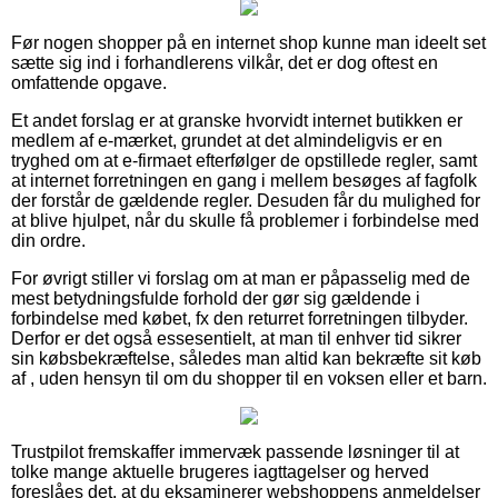
Før nogen shopper på en internet shop kunne man ideelt set
sætte sig ind i forhandlerens vilkår, det er dog oftest en
omfattende opgave.
Et andet forslag er at granske hvorvidt internet butikken er
medlem af e-mærket, grundet at det almindeligvis er en
tryghed om at e-firmaet efterfølger de opstillede regler, samt
at internet forretningen en gang i mellem besøges af fagfolk
der forstår de gældende regler. Desuden får du mulighed for
at blive hjulpet, når du skulle få problemer i forbindelse med
din ordre.
For øvrigt stiller vi forslag om at man er påpasselig med de
mest betydningsfulde forhold der gør sig gældende i
forbindelse med købet, fx den returret forretningen tilbyder.
Derfor er det også essesentielt, at man til enhver tid sikrer
sin købsbekræftelse, således man altid kan bekræfte sit køb
af , uden hensyn til om du shopper til en voksen eller et barn.
Trustpilot fremskaffer immervæk passende løsninger til at
tolke mange aktuelle brugeres iagttagelser og herved
foreslåes det, at du eksaminerer webshoppens anmeldelser