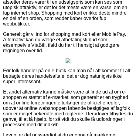
afsætter deres varer til en udsalgspris som kan ses som
utopisk attraktiv, er det for det meste være en varsel om en
fup internet shop. Shopping med kort er ikke desto mindre
en del af en orden, som redder køber overfor fup
webbutikker.
Generelt går vi ind for shopping med kort eller MobilePay.
Alternativt kan du vælge et afbetalingstilbud som
eksempelvis ViaBill, ifald du har til hensigt at godtgøre
regningen over tid.
Før folk handler på en e-butik kan man når alt kommer til alt
betragte deres handelsaftale, det er dog naturligvis ikke
super interessant.
Et andet alternativ kunne måske være at finde ud af om e-
shoppen er støttet af e-mærket, som generelt er en tryghed
om at online forretningen efterfølger de officielle regler,
udover at online webshoppen løbende besigtiges af fagfolk
som er meget bekendte med reglerne. Derudover tilbydes du
genvej til at få hjælp, for så vidt du skulle få udfordringer i
processen med dit indkøb.
I øvrigt er det prisværdigt at du er oppe på mærkerne