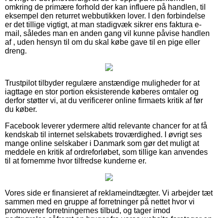
omkring de primære forhold der kan influere på handlen, til
eksempel den returret webbutikken lover. I den forbindelse
er det tillige vigtigt, at man stadigvæk sikrer ens faktura e-
mail, således man en anden gang vil kunne påvise handlen
af , uden hensyn til om du skal købe gave til en pige eller
dreng.
Trustpilot tilbyder regulære anstændige muligheder for at
iagttage en stor portion eksisterende køberes omtaler og
derfor støtter vi, at du verificerer online firmaets kritik af før
du køber.
Facebook leverer ydermere altid relevante chancer for at få
kendskab til internet selskabets troværdighed. I øvrigt ses
mange online selskaber i Danmark som gør det muligt at
meddele en kritik af ordreforløbet, som tillige kan anvendes
til at fornemme hvor tilfredse kunderne er.
Vores side er finansieret af reklameindtægter. Vi arbejder tæt
sammen med en gruppe af forretninger på nettet hvor vi
promoverer forretningernes tilbud, og tager imod