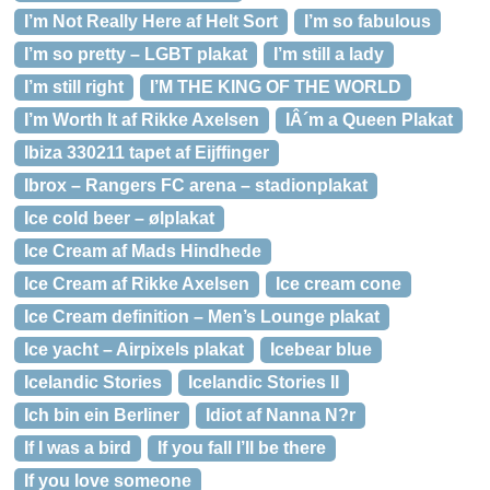
I’m Not Really Here af Helt Sort
I’m so fabulous
I’m so pretty – LGBT plakat
I’m still a lady
I’m still right
I’M THE KING OF THE WORLD
I’m Worth It af Rikke Axelsen
IÂ´m a Queen Plakat
Ibiza 330211 tapet af Eijffinger
Ibrox – Rangers FC arena – stadionplakat
Ice cold beer – ølplakat
Ice Cream af Mads Hindhede
Ice Cream af Rikke Axelsen
Ice cream cone
Ice Cream definition – Men’s Lounge plakat
Ice yacht – Airpixels plakat
Icebear blue
Icelandic Stories
Icelandic Stories II
Ich bin ein Berliner
Idiot af Nanna N?r
If I was a bird
If you fall I’ll be there
If you love someone