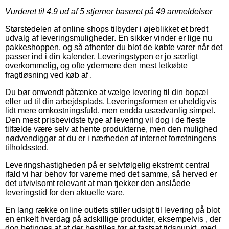
Vurderet til
4.9
ud af 5 stjerner baseret på
49
anmeldelser
Størstedelen af online shops tilbyder i øjeblikket et bredt
udvalg af leveringsmuligheder. En sikker vinder er lige nu
pakkeshoppen, og så afhenter du blot de købte varer når det
passer ind i din kalender. Leveringstypen er jo særligt
overkommelig, og ofte ydermere den mest letkøbte
fragtløsning ved køb af .
Du bør omvendt påtænke at vælge levering til din bopæl
eller ud til din arbejdsplads. Leveringsformen er uheldigvis
lidt mere omkostningsfuld, men endda usædvanlig simpel.
Den mest prisbevidste type af levering vil dog i de fleste
tilfælde være selv at hente produkterne, men den mulighed
nødvendiggør at du er i nærheden af internet forretningens
tilholdssted.
Leveringshastigheden på er selvfølgelig ekstremt central
ifald vi har behov for varerne med det samme, så herved er
det utvivlsomt relevant at man tjekker den anslåede
leveringstid for den aktuelle vare.
En lang række online outlets stiller udsigt til levering på blot
en enkelt hverdag på adskillige produkter, eksempelvis , der
dog betinges af at der bestilles før et fastsat tidspunkt, med