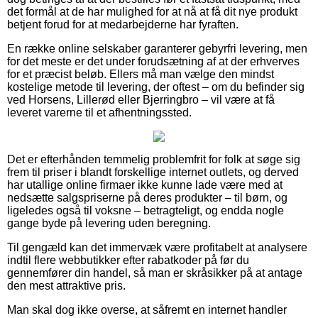
det formål at de har mulighed for at nå at få dit nye produkt
betjent forud for at medarbejderne har fyraften.
En række online selskaber garanterer gebyrfri levering, men
for det meste er det under forudsætning af at der erhverves
for et præcist beløb. Ellers må man vælge den mindst
kostelige metode til levering, der oftest – om du befinder sig
ved Horsens, Lillerød eller Bjerringbro – vil være at få
leveret varerne til et afhentningssted.
Det er efterhånden temmelig problemfrit for folk at søge sig
frem til priser i blandt forskellige internet outlets, og derved
har utallige online firmaer ikke kunne lade være med at
nedsætte salgspriserne på deres produkter – til børn, og
ligeledes også til voksne – betragteligt, og endda nogle
gange byde på levering uden beregning.
Til gengæld kan det immervæk være profitabelt at analysere
indtil flere webbutikker efter rabatkoder på før du
gennemfører din handel, så man er skråsikker på at antage
den mest attraktive pris.
Man skal dog ikke overse, at såfremt en internet handler