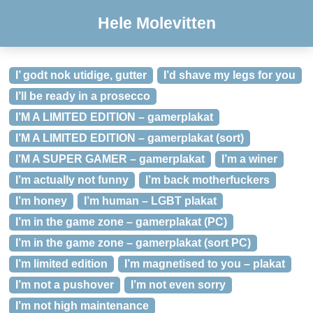
Hele Molevitten
I’ godt nok utidige, gutter
I’d shave my legs for you
I’ll be ready in a prosecco
I’M A LIMITED EDITION – gamerplakat
I’M A LIMITED EDITION – gamerplakat (sort)
I’M A SUPER GAMER – gamerplakat
I’m a winer
I’m actually not funny
I’m back motherfuckers
I’m honey
I’m human – LGBT plakat
I’m in the game zone – gamerplakat (PC)
I’m in the game zone – gamerplakat (sort PC)
I’m limited edition
I’m magnetised to you – plakat
I’m not a pushover
I’m not even sorry
I’m not high maintenance