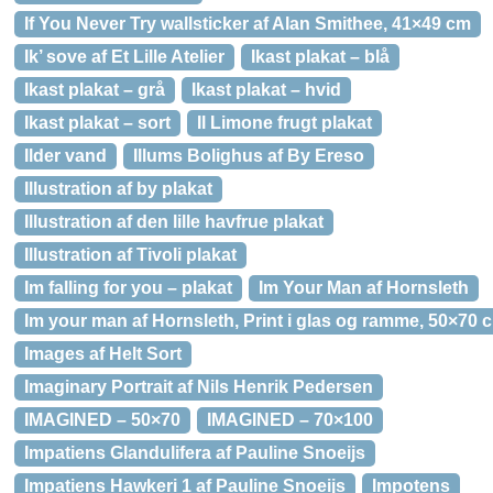
If You Never Try wallsticker af Alan Smithee, 41×49 cm
Ik’ sove af Et Lille Atelier
Ikast plakat – blå
Ikast plakat – grå
Ikast plakat – hvid
Ikast plakat – sort
Il Limone frugt plakat
Ilder vand
Illums Bolighus af By Ereso
Illustration af by plakat
Illustration af den lille havfrue plakat
Illustration af Tivoli plakat
Im falling for you – plakat
Im Your Man af Hornsleth
Im your man af Hornsleth, Print i glas og ramme, 50×70 
Images af Helt Sort
Imaginary Portrait af Nils Henrik Pedersen
IMAGINED – 50×70
IMAGINED – 70×100
Impatiens Glandulifera af Pauline Snoeijs
Impatiens Hawkeri 1 af Pauline Snoeijs
Impotens