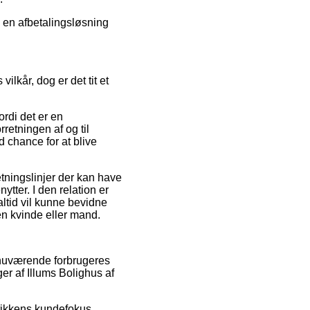
e en afbetalingsløsning
lkår, dog er det tit et
ordi det er en
rretningen af og til
d chance for at blive
tningslinjer der kan have
tter. I den relation er
ltid vil kunne bevidne
en kvinde eller mand.
 nuværende forbrugeres
er af Illums Bolighus af
utikkens kundefokus.