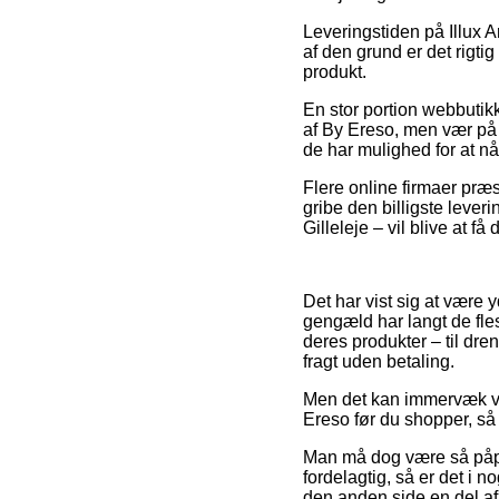
Leveringstiden på Illux A
af den grund er det rigti
produkt.
En stor portion webbutik
af By Ereso, men vær på 
de har mulighed for at nå 
Flere online firmaer præs
gribe den billigste leve
Gilleleje – vil blive at få
Det har vist sig at være y
gengæld har langt de fles
deres produkter – til dre
fragt uden betaling.
Men det kan immervæk vis
Ereso før du shopper, så m
Man må dog være så påpass
fordelagtig, så er det i 
den anden side en del af