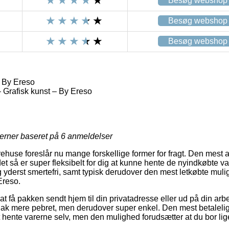
Besøg webshop
Besøg webshop
Besøg webshop
f By Ereso
– Grafisk kunst – By Ereso
jerner baseret på
6
anmeldelser
rehuse foreslår nu mange forskellige former for fragt. Den mest 
det så er super fleksibelt for dig at kunne hente de nyindkøbte va
 yderst smertefri, samt typisk derudover den mest letkøbte muli
Ereso.
t få pakken sendt hjem til din privatadresse eller ud på din arb
 hak mere pebret, men derudover super enkel. Den mest betalelig
 hente varerne selv, men den mulighed forudsætter at du bor li