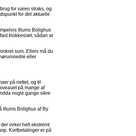
brug for varen straks, og
dspunkt for det aktuelle
empelvis Illums Bolighus
fast klokkeslæt, sådan at
 konkret sum. Ellers må du
Smørumnedre eller
aer på nettet, og til
isniveauet på mange af
 endda nogle gange sikre
 Illums Bolighus af By
der virker helt ekstremt
hop. Kortbetalinger er på
.