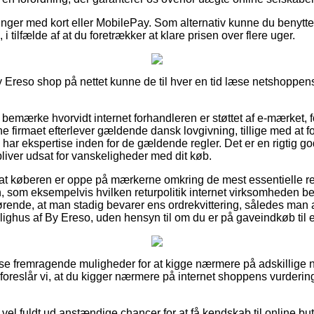
linger med kort eller MobilePay. Som alternativ kunne du benytt
i tilfælde af at du foretrækker at klare prisen over flere uger.
 Ereso shop på nettet kunne de til hver en tid læse netshoppens vi
at bemærke hvorvidt internet forhandleren er støttet af e-mærket, f
ne firmaet efterlever gældende dansk lovgivning, tillige med at fo
m har ekspertise inden for de gældende regler. Det er en rigtig go
 bliver udsat for vanskeligheder med dit køb.
 at køberen er oppe på mærkerne omkring de mest essentielle re
n, som eksempelvis hvilken returpolitik internet virksomheden beny
nde, at man stadig bevarer ens ordrekvittering, således man a
Bolighus af By Ereso, uden hensyn til om du er på gaveindkøb til 
isse fremragende muligheder for at kigge nærmere på adskillige
foreslår vi, at du kigger nærmere på internet shoppens vurdering
å vel fuldt ud anstændige chancer for at få kendskab til online b