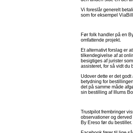
Vi foreslår generelt beta
som for eksempel ViaBill, 
Før folk handler på en By
omfattende projekt.
Et alternativt forslag er 
tilkendegivelse af at onli
besigtiges af jurister so
assisteret, for så vidt du
Udover dette er det godt
betydning for bestillinge
det på samme måde afgøre
sin bestilling af Illums 
Trustpilot frembringer v
observationer og derved 
By Ereso før du bestiller.
Facebook fører til lige s