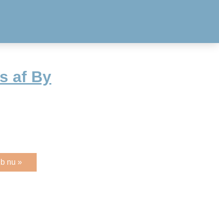
s af By
b nu »