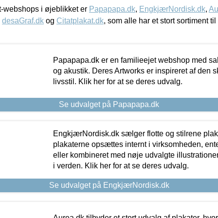
-webshops i øjeblikket er
Papapapa.dk
,
EngkjærNordisk.dk
,
Au
,
desaGraf.dk
og
Citatplakat.dk
, som alle har et stort sortiment ti
Papapapa.dk er en familieejet webshop med salg
og akustik. Deres Artworks er inspireret af den 
livsstil. Klik her for at se deres udvalg.
Se udvalget på Papapapa.dk
EngkjærNordisk.dk sælger flotte og stilrene plakat
plakaterne opsættes internt i virksomheden, en
eller kombineret med nøje udvalgte illustratione
i verden. Klik her for at se deres udvalg.
Se udvalget på EngkjærNordisk.dk
Aurea.dk tilbyder et stort udvalg af plakater, hvor