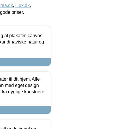
rea.dk
,
Illux.dk
,
l gode priser.
 af plakater, canvas
skandinaviske natur og
er til dit hjem. Alle
ten med eget design
r fra dygtige kunstnere
 alt er designet og