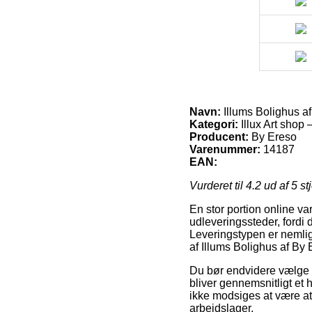
Navn:
Illums Bolighus a
Kategori:
Illux Art shop 
Producent:
By Ereso
Varenummer:
14187
EAN:
Vurderet til
4.2
ud af 5 st
En stor portion online va
udleveringssteder, fordi 
Leveringstypen er nemlig
af Illums Bolighus af By 
Du bør endvidere vælge a
bliver gennemsnitligt et
ikke modsiges at være at
arbejdslager.