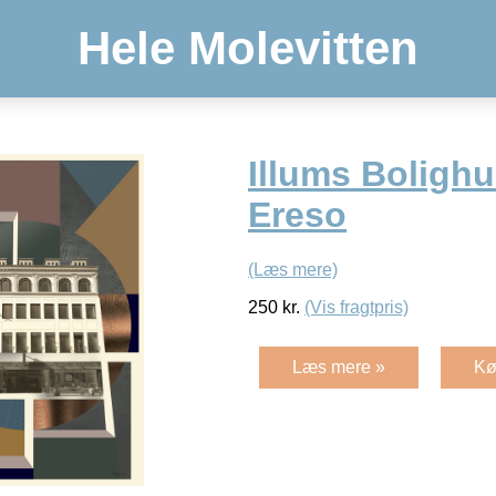
Hele Molevitten
Illums Bolighu
Ereso
(Læs mere)
250
kr.
(Vis fragtpris)
Læs mere »
Kø