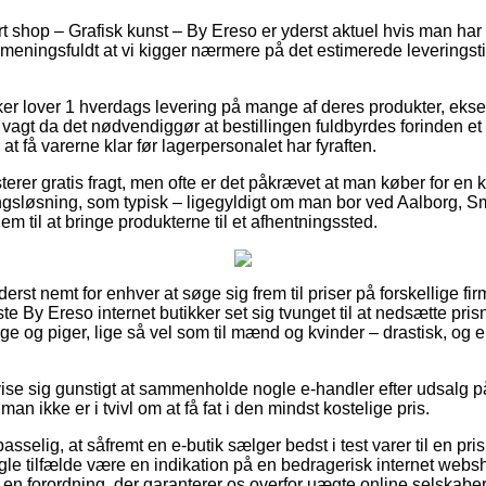
rt shop – Grafisk kunst – By Ereso er yderst aktuel hvis man har 
g meningsfuldt at vi kigger nærmere på det estimerede leveringsti
ker lover 1 hverdags levering på mange af deres produkter, eks
vagt da det nødvendiggør at bestillingen fuldbyrdes forinden et 
at få varerne klar før lagerpersonalet har fyraften.
terer gratis fragt, men ofte er det påkrævet at man køber for en
ringsløsning, som typisk – ligegyldigt om man bor ved Aalborg, 
 dem til at bringe produkterne til et afhentningssted.
derst nemt for enhver at søge sig frem til priser på forskellige firm
te By Ereso internet butikker set sig tvunget til at nedsætte pr
nge og piger, lige så vel som til mænd og kvinder – drastisk, og
e sig gunstigt at sammenholde nogle e-handler efter udsalg på
an ikke er i tvivl om at få fat i den mindst kostelige pris.
elig, at såfremt en e-butik sælger bedst i test varer til en pris 
nogle tilfælde være en indikation på en bedragerisk internet webs
 en forordning, der garanterer os overfor uægte online selskaber