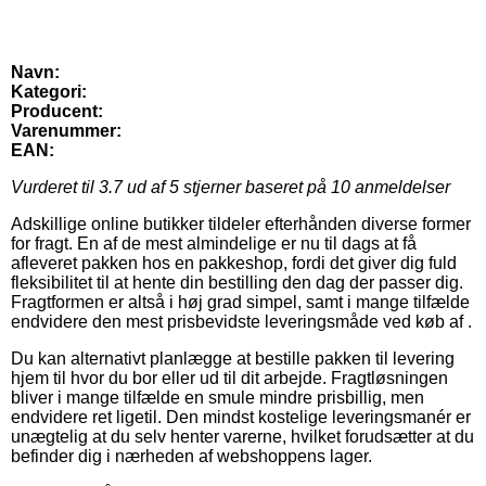
Navn:
Kategori:
Producent:
Varenummer:
EAN:
Vurderet til
3.7
ud af 5 stjerner baseret på
10
anmeldelser
Adskillige online butikker tildeler efterhånden diverse former
for fragt. En af de mest almindelige er nu til dags at få
afleveret pakken hos en pakkeshop, fordi det giver dig fuld
fleksibilitet til at hente din bestilling den dag der passer dig.
Fragtformen er altså i høj grad simpel, samt i mange tilfælde
endvidere den mest prisbevidste leveringsmåde ved køb af .
Du kan alternativt planlægge at bestille pakken til levering
hjem til hvor du bor eller ud til dit arbejde. Fragtløsningen
bliver i mange tilfælde en smule mindre prisbillig, men
endvidere ret ligetil. Den mindst kostelige leveringsmanér er
unægtelig at du selv henter varerne, hvilket forudsætter at du
befinder dig i nærheden af webshoppens lager.