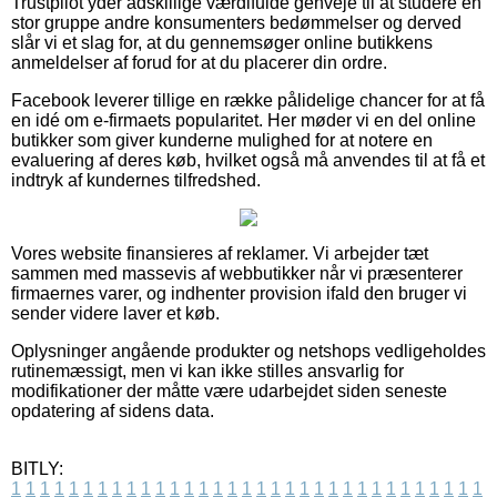
Trustpilot yder adskillige værdifulde genveje til at studere en
stor gruppe andre konsumenters bedømmelser og derved
slår vi et slag for, at du gennemsøger online butikkens
anmeldelser af forud for at du placerer din ordre.
Facebook leverer tillige en række pålidelige chancer for at få
en idé om e-firmaets popularitet. Her møder vi en del online
butikker som giver kunderne mulighed for at notere en
evaluering af deres køb, hvilket også må anvendes til at få et
indtryk af kundernes tilfredshed.
Vores website finansieres af reklamer. Vi arbejder tæt
sammen med massevis af webbutikker når vi præsenterer
firmaernes varer, og indhenter provision ifald den bruger vi
sender videre laver et køb.
Oplysninger angående produkter og netshops vedligeholdes
rutinemæssigt, men vi kan ikke stilles ansvarlig for
modifikationer der måtte være udarbejdet siden seneste
opdatering af sidens data.
BITLY:
1
1
1
1
1
1
1
1
1
1
1
1
1
1
1
1
1
1
1
1
1
1
1
1
1
1
1
1
1
1
1
1
1