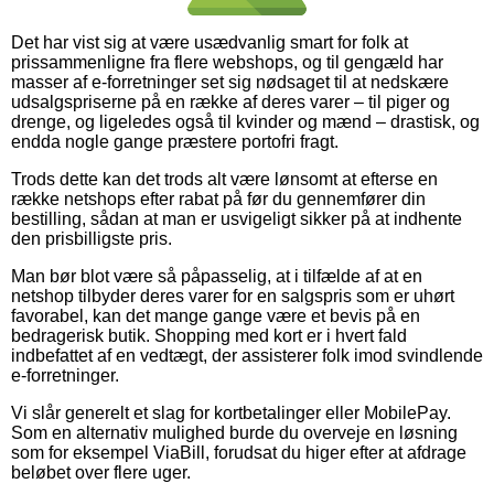
Det har vist sig at være usædvanlig smart for folk at
prissammenligne fra flere webshops, og til gengæld har
masser af e-forretninger set sig nødsaget til at nedskære
udsalgspriserne på en række af deres varer – til piger og
drenge, og ligeledes også til kvinder og mænd – drastisk, og
endda nogle gange præstere portofri fragt.
Trods dette kan det trods alt være lønsomt at efterse en
række netshops efter rabat på før du gennemfører din
bestilling, sådan at man er usvigeligt sikker på at indhente
den prisbilligste pris.
Man bør blot være så påpasselig, at i tilfælde af at en
netshop tilbyder deres varer for en salgspris som er uhørt
favorabel, kan det mange gange være et bevis på en
bedragerisk butik. Shopping med kort er i hvert fald
indbefattet af en vedtægt, der assisterer folk imod svindlende
e-forretninger.
Vi slår generelt et slag for kortbetalinger eller MobilePay.
Som en alternativ mulighed burde du overveje en løsning
som for eksempel ViaBill, forudsat du higer efter at afdrage
beløbet over flere uger.