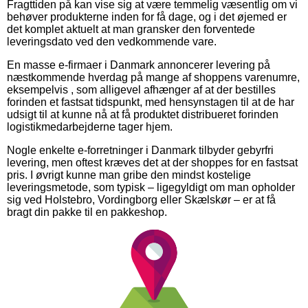
Fragttiden på kan vise sig at være temmelig væsentlig om vi
behøver produkterne inden for få dage, og i det øjemed er
det komplet aktuelt at man gransker den forventede
leveringsdato ved den vedkommende vare.
En masse e-firmaer i Danmark annoncerer levering på
næstkommende hverdag på mange af shoppens varenumre,
eksempelvis , som alligevel afhænger af at der bestilles
forinden et fastsat tidspunkt, med hensynstagen til at de har
udsigt til at kunne nå at få produktet distribueret forinden
logistikmedarbejderne tager hjem.
Nogle enkelte e-forretninger i Danmark tilbyder gebyrfri
levering, men oftest kræves det at der shoppes for en fastsat
pris. I øvrigt kunne man gribe den mindst kostelige
leveringsmetode, som typisk – ligegyldigt om man opholder
sig ved Holstebro, Vordingborg eller Skælskør – er at få
bragt din pakke til en pakkeshop.