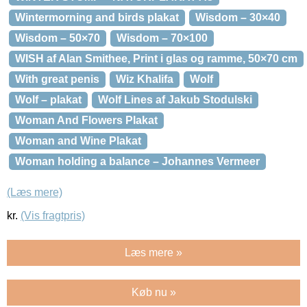
Wintermorning and birds plakat
Wisdom – 30×40
Wisdom – 50×70
Wisdom – 70×100
WISH af Alan Smithee, Print i glas og ramme, 50×70 cm
With great penis
Wiz Khalifa
Wolf
Wolf – plakat
Wolf Lines af Jakub Stodulski
Woman And Flowers Plakat
Woman and Wine Plakat
Woman holding a balance – Johannes Vermeer
(Læs mere)
kr.
(Vis fragtpris)
Læs mere »
Køb nu »