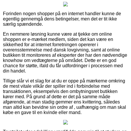
Forinden nogen shopper på en internet handler kunne de
egentlig gennemgå dens betingelser, men det er tit ikke
særlig spændende.
En nemmere løsning kunne være at tjekke om online
shoppen er e-mærket medlem, siden det kan være en
sikkerhed for at internet forretningen opererer i
overensstemmelse med dansk lovgivning, samt at online
butikken tit monitoreres af eksperter der har den nødvendige
knowhow om vedtægterne på området. Dette er en god
chance for støtte, ifald du får udfordringer i processen med
din handel.
Tillige slår vi et slag for at du er oppe på mærkerne omkring
de mest vitale vilkår der spiller ind i forbindelse med
transaktionen, eksempelvis den ombytningsret butikken
kører med. På grund af dette er det på samme måde
afgørende, at man stadig gemmer ens kvittering, således
man altid kan bevidne sin ordre af , uafhængig om man skal
købe en gave til en kvinde eller mand.