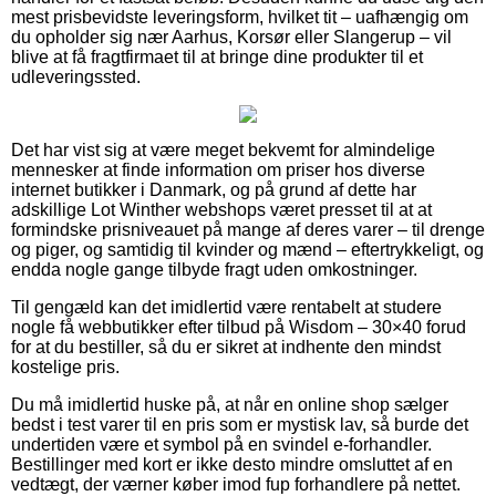
mest prisbevidste leveringsform, hvilket tit – uafhængig om
du opholder sig nær Aarhus, Korsør eller Slangerup – vil
blive at få fragtfirmaet til at bringe dine produkter til et
udleveringssted.
Det har vist sig at være meget bekvemt for almindelige
mennesker at finde information om priser hos diverse
internet butikker i Danmark, og på grund af dette har
adskillige Lot Winther webshops været presset til at at
formindske prisniveauet på mange af deres varer – til drenge
og piger, og samtidig til kvinder og mænd – eftertrykkeligt, og
endda nogle gange tilbyde fragt uden omkostninger.
Til gengæld kan det imidlertid være rentabelt at studere
nogle få webbutikker efter tilbud på Wisdom – 30×40 forud
for at du bestiller, så du er sikret at indhente den mindst
kostelige pris.
Du må imidlertid huske på, at når en online shop sælger
bedst i test varer til en pris som er mystisk lav, så burde det
undertiden være et symbol på en svindel e-forhandler.
Bestillinger med kort er ikke desto mindre omsluttet af en
vedtægt, der værner køber imod fup forhandlere på nettet.