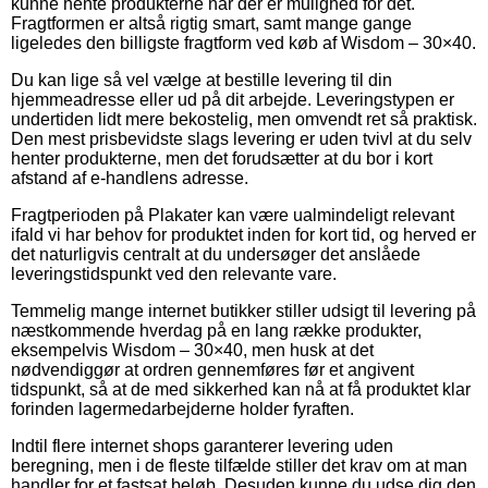
kunne hente produkterne når der er mulighed for det.
Fragtformen er altså rigtig smart, samt mange gange
ligeledes den billigste fragtform ved køb af Wisdom – 30×40.
Du kan lige så vel vælge at bestille levering til din
hjemmeadresse eller ud på dit arbejde. Leveringstypen er
undertiden lidt mere bekostelig, men omvendt ret så praktisk.
Den mest prisbevidste slags levering er uden tvivl at du selv
henter produkterne, men det forudsætter at du bor i kort
afstand af e-handlens adresse.
Fragtperioden på Plakater kan være ualmindeligt relevant
ifald vi har behov for produktet inden for kort tid, og herved er
det naturligvis centralt at du undersøger det anslåede
leveringstidspunkt ved den relevante vare.
Temmelig mange internet butikker stiller udsigt til levering på
næstkommende hverdag på en lang række produkter,
eksempelvis Wisdom – 30×40, men husk at det
nødvendiggør at ordren gennemføres før et angivent
tidspunkt, så at de med sikkerhed kan nå at få produktet klar
forinden lagermedarbejderne holder fyraften.
Indtil flere internet shops garanterer levering uden
beregning, men i de fleste tilfælde stiller det krav om at man
handler for et fastsat beløb. Desuden kunne du udse dig den