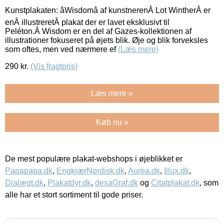
Kunstplakaten: âWisdomâ af kunstnerenÂ Lot WintherÂ er
enÂ illustreretÂ plakat der er lavet eksklusivt til
Peléton.Â Wisdom er en del af Gazes-kollektionen af
illustrationer fokuseret på øjets blik. Øje og blik forveksles
som oftes, men ved nærmere ef
(Læs mere)
290
kr.
(Vis fragtpris)
Læs mere »
Køb nu »
De mest populære plakat-webshops i øjeblikket er
Papapapa.dk
,
EngkjærNordisk.dk
,
Aurea.dk
,
Illux.dk
,
Dialægt.dk
,
Plakatdyr.dk
,
desaGraf.dk
og
Citatplakat.dk
, som
alle har et stort sortiment til gode priser.