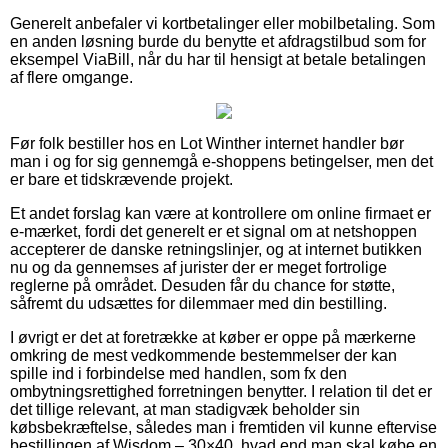
Generelt anbefaler vi kortbetalinger eller mobilbetaling. Som
en anden løsning burde du benytte et afdragstilbud som for
eksempel ViaBill, når du har til hensigt at betale betalingen
af flere omgange.
Før folk bestiller hos en Lot Winther internet handler bør
man i og for sig gennemgå e-shoppens betingelser, men det
er bare et tidskrævende projekt.
Et andet forslag kan være at kontrollere om online firmaet er
e-mærket, fordi det generelt er et signal om at netshoppen
accepterer de danske retningslinjer, og at internet butikken
nu og da gennemses af jurister der er meget fortrolige
reglerne på området. Desuden får du chance for støtte,
såfremt du udsættes for dilemmaer med din bestilling.
I øvrigt er det at foretrække at køber er oppe på mærkerne
omkring de mest vedkommende bestemmelser der kan
spille ind i forbindelse med handlen, som fx den
ombytningsrettighed forretningen benytter. I relation til det er
det tillige relevant, at man stadigvæk beholder sin
købsbekræftelse, således man i fremtiden vil kunne eftervise
bestillingen af Wisdom – 30×40, hvad end man skal købe en