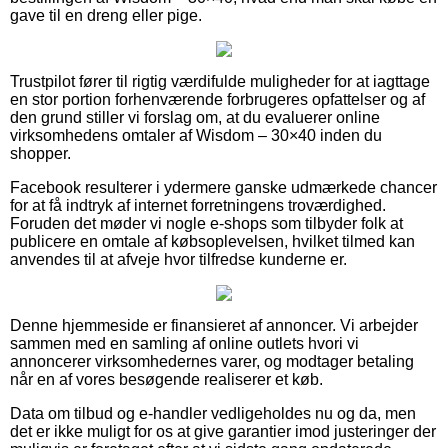
gave til en dreng eller pige.
Trustpilot fører til rigtig værdifulde muligheder for at iagttage
en stor portion forhenværende forbrugeres opfattelser og af
den grund stiller vi forslag om, at du evaluerer online
virksomhedens omtaler af Wisdom – 30×40 inden du
shopper.
Facebook resulterer i ydermere ganske udmærkede chancer
for at få indtryk af internet forretningens troværdighed.
Foruden det møder vi nogle e-shops som tilbyder folk at
publicere en omtale af købsoplevelsen, hvilket tilmed kan
anvendes til at afveje hvor tilfredse kunderne er.
Denne hjemmeside er finansieret af annoncer. Vi arbejder
sammen med en samling af online outlets hvori vi
annoncerer virksomhedernes varer, og modtager betaling
når en af vores besøgende realiserer et køb.
Data om tilbud og e-handler vedligeholdes nu og da, men
det er ikke muligt for os at give garantier imod justeringer der