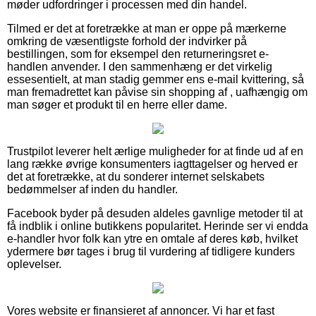
møder udfordringer i processen med din handel.
Tilmed er det at foretrække at man er oppe på mærkerne
omkring de væsentligste forhold der indvirker på
bestillingen, som for eksempel den returneringsret e-
handlen anvender. I den sammenhæng er det virkelig
essesentielt, at man stadig gemmer ens e-mail kvittering, så
man fremadrettet kan påvise sin shopping af , uafhængig om
man søger et produkt til en herre eller dame.
Trustpilot leverer helt ærlige muligheder for at finde ud af en
lang række øvrige konsumenters iagttagelser og herved er
det at foretrække, at du sonderer internet selskabets
bedømmelser af inden du handler.
Facebook byder på desuden aldeles gavnlige metoder til at
få indblik i online butikkens popularitet. Herinde ser vi endda
e-handler hvor folk kan ytre en omtale af deres køb, hvilket
ydermere bør tages i brug til vurdering af tidligere kunders
oplevelser.
Vores website er finansieret af annoncer. Vi har et fast