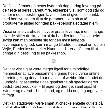
De fleste firmaer på nettet byder på dag-til-dag levering på
de fleste af deres varenumre, eksempelvis , som dog står og
falder med at bestillingen laves inden et givent tidspunkt,
med hensynstagen til at de garanteret kan nå at få
produkterne afsted forinden pakkepersonalet tager hjem.
Visse online varehuse tilbyder gratis levering, men i mange
tilfælde stiller det krav om at du handler for et fastsat beløb. I
øvrigt kan man beslutte sig for den mest letkøbte
leveringsmulighed, som i mange tilfælde – uanset om du er i
Vejle, Frederikssund eller Hundested – er at få dem til at
bringe din bestilling til en pakkeshop.
Det har vist sig at være meget ligetil for almindelige
mennesker at lave prissammenligning hos diverse online
forretninger, og derved har masser af webbutikker fundet det
uundgåeligt at sænke udsalgspriserne på specielt deres
bedst i test produkter – til piger og drenge, samt også til
kvinder og mænd – helt i bund, og endda nogle gange yde
fri fragt.
Det kan stadigvæk være smart at checke enkelte outlets på
nettet efter tilbud på forud for at du placerer ordren, således