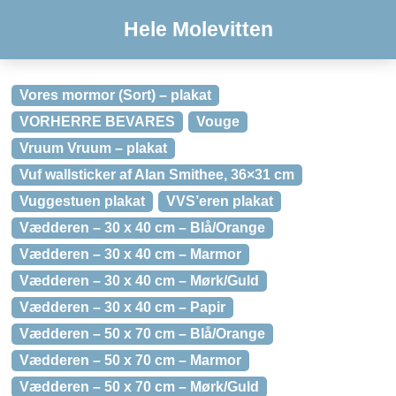
Hele Molevitten
Vores mormor (Sort) – plakat
VORHERRE BEVARES
Vouge
Vruum Vruum – plakat
Vuf wallsticker af Alan Smithee, 36×31 cm
Vuggestuen plakat
VVS’eren plakat
Vædderen – 30 x 40 cm – Blå/Orange
Vædderen – 30 x 40 cm – Marmor
Vædderen – 30 x 40 cm – Mørk/Guld
Vædderen – 30 x 40 cm – Papir
Vædderen – 50 x 70 cm – Blå/Orange
Vædderen – 50 x 70 cm – Marmor
Vædderen – 50 x 70 cm – Mørk/Guld