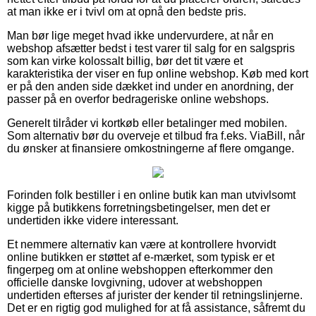
at man ikke er i tvivl om at opnå den bedste pris.
Man bør lige meget hvad ikke undervurdere, at når en
webshop afsætter bedst i test varer til salg for en salgspris
som kan virke kolossalt billig, bør det tit være et
karakteristika der viser en fup online webshop. Køb med kort
er på den anden side dækket ind under en anordning, der
passer på en overfor bedrageriske online webshops.
Generelt tilråder vi kortkøb eller betalinger med mobilen.
Som alternativ bør du overveje et tilbud fra f.eks. ViaBill, når
du ønsker at finansiere omkostningerne af flere omgange.
Forinden folk bestiller i en online butik kan man utvivlsomt
kigge på butikkens forretningsbetingelser, men det er
undertiden ikke videre interessant.
Et nemmere alternativ kan være at kontrollere hvorvidt
online butikken er støttet af e-mærket, som typisk er et
fingerpeg om at online webshoppen efterkommer den
officielle danske lovgivning, udover at webshoppen
undertiden efterses af jurister der kender til retningslinjerne.
Det er en rigtig god mulighed for at få assistance, såfremt du