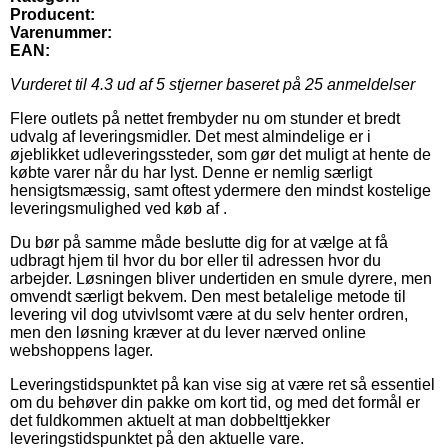
Producent:
Varenummer:
EAN:
Vurderet til
4.3
ud af 5 stjerner baseret på
25
anmeldelser
Flere outlets på nettet frembyder nu om stunder et bredt
udvalg af leveringsmidler. Det mest almindelige er i
øjeblikket udleveringssteder, som gør det muligt at hente de
købte varer når du har lyst. Denne er nemlig særligt
hensigtsmæssig, samt oftest ydermere den mindst kostelige
leveringsmulighed ved køb af .
Du bør på samme måde beslutte dig for at vælge at få
udbragt hjem til hvor du bor eller til adressen hvor du
arbejder. Løsningen bliver undertiden en smule dyrere, men
omvendt særligt bekvem. Den mest betalelige metode til
levering vil dog utvivlsomt være at du selv henter ordren,
men den løsning kræver at du lever nærved online
webshoppens lager.
Leveringstidspunktet på kan vise sig at være ret så essentiel
om du behøver din pakke om kort tid, og med det formål er
det fuldkommen aktuelt at man dobbelttjekker
leveringstidspunktet på den aktuelle vare.