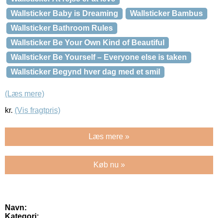
Wallsticker Baby is Dreaming
Wallsticker Bambus
Wallsticker Bathroom Rules
Wallsticker Be Your Own Kind of Beautiful
Wallsticker Be Yourself – Everyone else is taken
Wallsticker Begynd hver dag med et smil
(Læs mere)
kr.
(Vis fragtpris)
Læs mere »
Køb nu »
Navn:
Kategori: