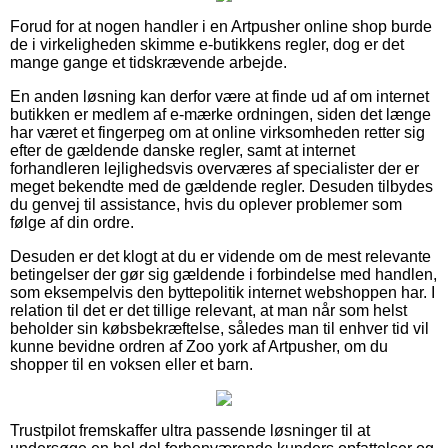
Forud for at nogen handler i en Artpusher online shop burde
de i virkeligheden skimme e-butikkens regler, dog er det
mange gange et tidskrævende arbejde.
En anden løsning kan derfor være at finde ud af om internet
butikken er medlem af e-mærke ordningen, siden det længe
har været et fingerpeg om at online virksomheden retter sig
efter de gældende danske regler, samt at internet
forhandleren lejlighedsvis overværes af specialister der er
meget bekendte med de gældende regler. Desuden tilbydes
du genvej til assistance, hvis du oplever problemer som
følge af din ordre.
Desuden er det klogt at du er vidende om de mest relevante
betingelser der gør sig gældende i forbindelse med handlen,
som eksempelvis den byttepolitik internet webshoppen har. I
relation til det er det tillige relevant, at man når som helst
beholder sin købsbekræftelse, således man til enhver tid vil
kunne bevidne ordren af Zoo york af Artpusher, om du
shopper til en voksen eller et barn.
Trustpilot fremskaffer ultra passende løsninger til at