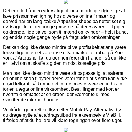
Det er efterhånden yderst ligetil for almindelige dødelige at
lave prissammenligning hos diverse online firmaer, og
derved har en lang række Artpusher shops på nettet set sig
nødsaget til at nedbringe priserne på deres varer – til piger
og drenge, lige så vel som til mænd og kvinder – helt i bund,
og endda nogle gange byde på fragt uden omkostninger.
Det kan dog ikke desto mindre blive profitabelt at analysere
forskellige internet varehuse i Danmark efter rabat på Zoo
york af Artpusher før du gennemfører din handel, så du ikke
er i tvivl om at skaffe sig den mindst kostelige pris.
Man bør ikke desto mindre være så påpasselig, at såfremt
en online shop tilbyder deres varer for en pris som kan virke
uhørt letkøbt, så kunne det for det meste være en indikator
for en uægte online virksomhed. Bestillinger med kort er i
hvert fald omfattet af en orden, der værner folk imod
svindlende internet handler.
Vi tilråder generelt kortkøb eller MobilePay. Alternativt bør
du drage nytte af et afdragstilbud fra eksempelvis ViaBill, i
tilfælde af at du hellere vil klare regningen over flere uger.