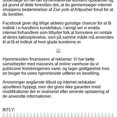
undersøge en hel del forhenværende kunders opfattelser og
på grund af dette foreslåes det, at du gennemsøger internet
shoppens bedømmelser af Zoo york af Artpusher forud for at
du bestiller.
Facebook giver dig tillige aldeles gunstige chancer for at få
indblik i e-handlens kundefokus. I øvrigt ser vi endda
internet forhandlere som tilbyder folk at formulere en omtale
af deres købsoplevelse, som på samme måde må anvendes
til at få et indtryk af hvor glade kunderne er.
Hjemmesiden finansieres af reklamer. Vi har tætte
samarbejder med massevis af online varehuse da vi
publicerer forretningernes varer, og tager godtgørelse hvis
en bruger fra vores hjemmeside udfører en bestilling.
Anvisninger angående tilbud og internet selskaber
ajourføres hyppigt, men der gives ikke garantier imod
modifikationer der er realiseret efter seneste opdatering af
de anvendte informationer.
BITLY:
1
1
1
1
1
1
1
1
1
1
1
1
1
1
1
1
1
1
1
1
1
1
1
1
1
1
1
1
1
1
1
1
1