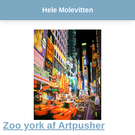
Hele Molevitten
Zoo york af Artpusher