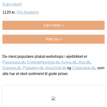
(Læs mere)
1120
kr.
(Vis fragtpris)
Læs mere »
Køb nu »
De mest populære plakat-webshops i øjeblikket er
Papapapa.dk
,
EngkjærNordisk.dk
,
Aurea.dk
,
Illux.dk
,
Dialægt.dk
,
Plakatdyr.dk
,
desaGraf.dk
og
Citatplakat.dk
, som
alle har et stort sortiment til gode priser.