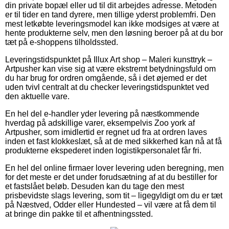
din private bopæl eller ud til dit arbejdes adresse. Metoden
er til tider en tand dyrere, men tillige yderst problemfri. Den
mest letkøbte leveringsmodel kan ikke modsiges at være at
hente produkterne selv, men den løsning beroer på at du bor
tæt på e-shoppens tilholdssted.
Leveringstidspunktet på Illux Art shop – Maleri kunsttryk –
Artpusher kan vise sig at være ekstremt betydningsfuld om
du har brug for ordren omgående, så i det øjemed er det
uden tvivl centralt at du checker leveringstidspunktet ved
den aktuelle vare.
En hel del e-handler yder levering på næstkommende
hverdag på adskillige varer, eksempelvis Zoo york af
Artpusher, som imidlertid er regnet ud fra at ordren laves
inden et fast klokkeslæt, så at de med sikkerhed kan nå at få
produkterne ekspederet inden logistikpersonalet får fri.
En hel del online firmaer lover levering uden beregning, men
for det meste er det under forudsætning af at du bestiller for
et fastslået beløb. Desuden kan du tage den mest
prisbevidste slags levering, som tit – ligegyldigt om du er tæt
på Næstved, Odder eller Hundested – vil være at få dem til
at bringe din pakke til et afhentningssted.