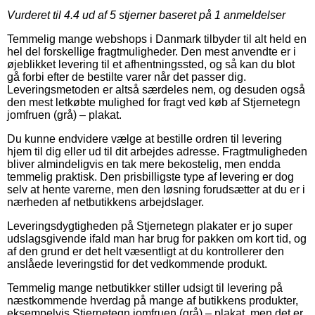
Vurderet til
4.4
ud af 5 stjerner baseret på
1
anmeldelser
Temmelig mange webshops i Danmark tilbyder til alt held en
hel del forskellige fragtmuligheder. Den mest anvendte er i
øjeblikket levering til et afhentningssted, og så kan du blot
gå forbi efter de bestilte varer når det passer dig.
Leveringsmetoden er altså særdeles nem, og desuden også
den mest letkøbte mulighed for fragt ved køb af Stjernetegn
jomfruen (grå) – plakat.
Du kunne endvidere vælge at bestille ordren til levering
hjem til dig eller ud til dit arbejdes adresse. Fragtmuligheden
bliver almindeligvis en tak mere bekostelig, men endda
temmelig praktisk. Den prisbilligste type af levering er dog
selv at hente varerne, men den løsning forudsætter at du er i
nærheden af netbutikkens arbejdslager.
Leveringsdygtigheden på Stjernetegn plakater er jo super
udslagsgivende ifald man har brug for pakken om kort tid, og
af den grund er det helt væsentligt at du kontrollerer den
anslåede leveringstid for det vedkommende produkt.
Temmelig mange netbutikker stiller udsigt til levering på
næstkommende hverdag på mange af butikkens produkter,
eksempelvis Stjernetegn jomfruen (grå) – plakat, men det er