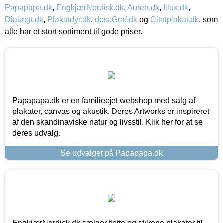
Papapapa.dk
,
EngkjærNordisk.dk
,
Aurea.dk
,
Illux.dk
,
Dialægt.dk
,
Plakatdyr.dk
,
desaGraf.dk
og
Citatplakat.dk
, som
alle har et stort sortiment til gode priser.
Papapapa.dk er en familieejet webshop med salg af
plakater, canvas og akustik. Deres Artworks er inspireret
af den skandinaviske natur og livsstil. Klik her for at se
deres udvalg.
Se udvalget på Papapapa.dk
EngkjærNordisk.dk sælger flotte og stilrene plakater til