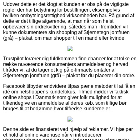
Udover dette er det klogt at kunden er obs på de vigtigste
regler der har betydning for bestillingen, eksempelvis
hvilken ombytningsrettighed virksomheden har. På grund af
dette er det tillige afgørende, at man når som helst
opbevarer sin ordrekvittering, således man i fremtiden vil
kunne dokumentere sin shopping af Stjernetegn jomfruen
(grå) – plakat, om man shopper til en mand eller kvinde.
Trustpilot forærer dig fuldkommen fine chancer for at tolke en
række nuværende konsumenters anmeldelser og herved
tilråder vi, at du tager et kig på e-firmaets omtaler af
Stjernetegn jomfruen (grå) – plakat før du placerer din ordre.
Facebook tilbyder endvidere tilpas pæne metoder til at få en
idé om netshoppens kundefokus. Tilmed møder vi faktisk
online shops i Danmark som giver folk mulighed for at
tilkendegive en anmeldelse af deres køb, som tillige bør
bruges til at bedømme hvor tilfredse kunderne er.
Denne side er finansieret ved hjælp af reklamer. Vi hjælper
et hold af online varehuse når vi introducerer