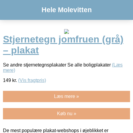
Hele Molevitten
Stjernetegn jomfruen (grå)
– plakat
Se andre stjernetegnsplakater Se alle boligplakater
(Læs
mere)
149
kr.
(Vis fragtpris)
Læs mere »
Køb nu »
De mest populære plakat-webshops i øjeblikket er