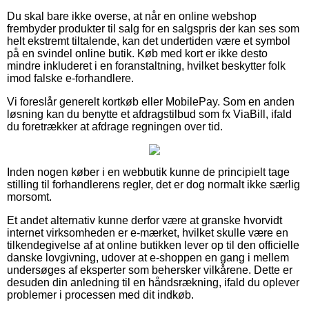
Du skal bare ikke overse, at når en online webshop
frembyder produkter til salg for en salgspris der kan ses som
helt ekstremt tiltalende, kan det undertiden være et symbol
på en svindel online butik. Køb med kort er ikke desto
mindre inkluderet i en foranstaltning, hvilket beskytter folk
imod falske e-forhandlere.
Vi foreslår generelt kortkøb eller MobilePay. Som en anden
løsning kan du benytte et afdragstilbud som fx ViaBill, ifald
du foretrækker at afdrage regningen over tid.
Inden nogen køber i en webbutik kunne de principielt tage
stilling til forhandlerens regler, det er dog normalt ikke særlig
morsomt.
Et andet alternativ kunne derfor være at granske hvorvidt
internet virksomheden er e-mærket, hvilket skulle være en
tilkendegivelse af at online butikken lever op til den officielle
danske lovgivning, udover at e-shoppen en gang i mellem
undersøges af eksperter som behersker vilkårene. Dette er
desuden din anledning til en håndsrækning, ifald du oplever
problemer i processen med dit indkøb.