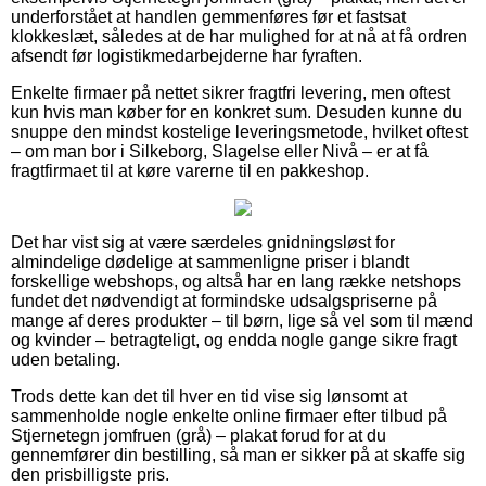
underforstået at handlen gemmenføres før et fastsat
klokkeslæt, således at de har mulighed for at nå at få ordren
afsendt før logistikmedarbejderne har fyraften.
Enkelte firmaer på nettet sikrer fragtfri levering, men oftest
kun hvis man køber for en konkret sum. Desuden kunne du
snuppe den mindst kostelige leveringsmetode, hvilket oftest
– om man bor i Silkeborg, Slagelse eller Nivå – er at få
fragtfirmaet til at køre varerne til en pakkeshop.
Det har vist sig at være særdeles gnidningsløst for
almindelige dødelige at sammenligne priser i blandt
forskellige webshops, og altså har en lang række netshops
fundet det nødvendigt at formindske udsalgspriserne på
mange af deres produkter – til børn, lige så vel som til mænd
og kvinder – betragteligt, og endda nogle gange sikre fragt
uden betaling.
Trods dette kan det til hver en tid vise sig lønsomt at
sammenholde nogle enkelte online firmaer efter tilbud på
Stjernetegn jomfruen (grå) – plakat forud for at du
gennemfører din bestilling, så man er sikker på at skaffe sig
den prisbilligste pris.