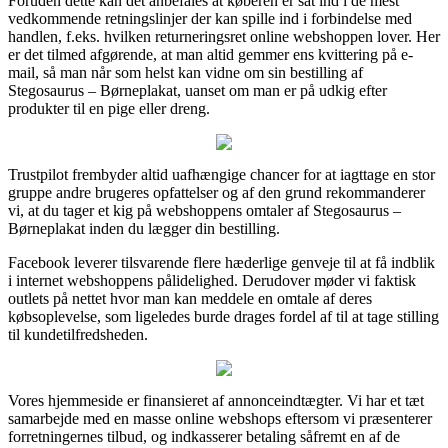
Foruden dette kan det anbefales at køberen er sat ind i de mest
vedkommende retningslinjer der kan spille ind i forbindelse med
handlen, f.eks. hvilken returneringsret online webshoppen lover. Her
er det tilmed afgørende, at man altid gemmer ens kvittering på e-
mail, så man når som helst kan vidne om sin bestilling af
Stegosaurus – Børneplakat, uanset om man er på udkig efter
produkter til en pige eller dreng.
Trustpilot frembyder altid uafhængige chancer for at iagttage en stor
gruppe andre brugeres opfattelser og af den grund rekommanderer
vi, at du tager et kig på webshoppens omtaler af Stegosaurus –
Børneplakat inden du lægger din bestilling.
Facebook leverer tilsvarende flere hæderlige genveje til at få indblik
i internet webshoppens pålidelighed. Derudover møder vi faktisk
outlets på nettet hvor man kan meddele en omtale af deres
købsoplevelse, som ligeledes burde drages fordel af til at tage stilling
til kundetilfredsheden.
Vores hjemmeside er finansieret af annonceindtægter. Vi har et tæt
samarbejde med en masse online webshops eftersom vi præsenterer
forretningernes tilbud, og indkasserer betaling såfremt en af de