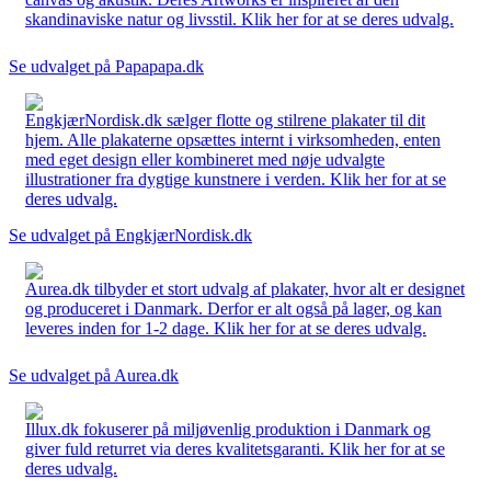
skandinaviske natur og livsstil. Klik her for at se deres udvalg.
Se udvalget på Papapapa.dk
EngkjærNordisk.dk sælger flotte og stilrene plakater til dit
hjem. Alle plakaterne opsættes internt i virksomheden, enten
med eget design eller kombineret med nøje udvalgte
illustrationer fra dygtige kunstnere i verden. Klik her for at se
deres udvalg.
Se udvalget på EngkjærNordisk.dk
Aurea.dk tilbyder et stort udvalg af plakater, hvor alt er designet
og produceret i Danmark. Derfor er alt også på lager, og kan
leveres inden for 1-2 dage. Klik her for at se deres udvalg.
Se udvalget på Aurea.dk
Illux.dk fokuserer på miljøvenlig produktion i Danmark og
giver fuld returret via deres kvalitetsgaranti. Klik her for at se
deres udvalg.