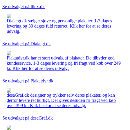
Se udvalget på Illux.dk
Dialægt.dk sælger sjove og personlige plakater. 1-3 dages
levering og 30 dages fuld returret. Klik her for at se deres
udvalg.
Se udvalget på Dialægt.dk
Plakatdyr.dk har et stort udvalg af plakater. De tilbyder god
kundeservice, 1-3 dages levering og fri fragt ved køb over 249
kr. Klik her for at se deres udvalg.
Se udvalget på Plakatdyr.dk
desaGraf.dk designer og trykker selv deres plakater, og kan
derfor levere ret hurtigt. Der gives desuden fri fragt ved køb
over 399 kr. Klik her for at se deres udvalg.
Se udvalget på desaGraf.dk