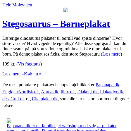
Hele Molevitten
Stegosaurus – Børneplakat
Lærerige dinosaurus plakater til børnHvad spiste dinoerne? Hvor
store var de? Hvad vejede de egentlig? Alle disse spørgsmål kan du
finde svaret på, på vores flotte og minimalistiske dino plakater til
børn. På denne plakat ses f.eks. den store Stegosauru
(Læs mere)
199
kr.
(Vis fragtpris)
Læs mere »
Køb nu »
De mest populære plakat-webshops i øjeblikket er
Papapapa.dk
,
EngkjærNordisk.dk
,
Aurea.dk
,
Illux.dk
,
Dialægt.dk
,
Plakatdyr.dk
,
desaGraf.dk
og
Citatplakat.dk
, som alle har et stort sortiment til gode
priser.
Papapapa.dk er en familieejet webshop med salg af plakater,
canvas og akustik. Deres Artworks er inspireret af den