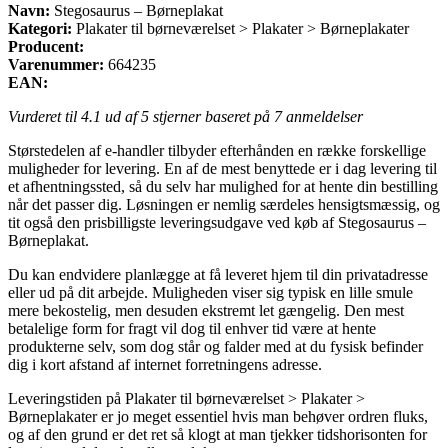
Navn:
Stegosaurus – Børneplakat
Kategori:
Plakater til børneværelset > Plakater > Børneplakater
Producent:
Varenummer:
664235
EAN:
Vurderet til
4.1
ud af 5 stjerner baseret på
7
anmeldelser
Størstedelen af e-handler tilbyder efterhånden en række forskellige
muligheder for levering. En af de mest benyttede er i dag levering til
et afhentningssted, så du selv har mulighed for at hente din bestilling
når det passer dig. Løsningen er nemlig særdeles hensigtsmæssig, og
tit også den prisbilligste leveringsudgave ved køb af Stegosaurus –
Børneplakat.
Du kan endvidere planlægge at få leveret hjem til din privatadresse
eller ud på dit arbejde. Muligheden viser sig typisk en lille smule
mere bekostelig, men desuden ekstremt let gængelig. Den mest
betalelige form for fragt vil dog til enhver tid være at hente
produkterne selv, som dog står og falder med at du fysisk befinder
dig i kort afstand af internet forretningens adresse.
Leveringstiden på Plakater til børneværelset > Plakater >
Børneplakater er jo meget essentiel hvis man behøver ordren fluks,
og af den grund er det ret så klogt at man tjekker tidshorisonten for