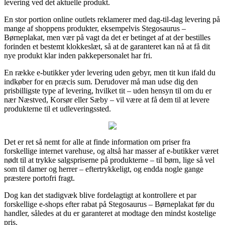
levering ved det aktuelle produkt.
En stor portion online outlets reklamerer med dag-til-dag levering på
mange af shoppens produkter, eksempelvis Stegosaurus –
Børneplakat, men vær på vagt da det er betinget af at der bestilles
forinden et bestemt klokkeslæt, så at de garanteret kan nå at få dit
nye produkt klar inden pakkepersonalet har fri.
En række e-butikker yder levering uden gebyr, men tit kun ifald du
indkøber for en præcis sum. Derudover må man udse dig den
prisbilligste type af levering, hvilket tit – uden hensyn til om du er
nær Næstved, Korsør eller Sæby – vil være at få dem til at levere
produkterne til et udleveringssted.
Det er ret så nemt for alle at finde information om priser fra
forskellige internet varehuse, og altså har masser af e-butikker været
nødt til at trykke salgspriserne på produkterne – til børn, lige så vel
som til damer og herrer – eftertrykkeligt, og endda nogle gange
præstere portofri fragt.
Dog kan det stadigvæk blive fordelagtigt at kontrollere et par
forskellige e-shops efter rabat på Stegosaurus – Børneplakat før du
handler, således at du er garanteret at modtage den mindst kostelige
pris.