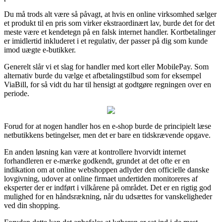
Du må trods alt være så påvagt, at hvis en online virksomhed sælger
et produkt til en pris som virker ekstraordinært lav, burde det for det
meste være et kendetegn på en falsk internet handler. Kortbetalinger
er imidlertid inkluderet i et regulativ, der passer på dig som kunde
imod uægte e-butikker.
Generelt slår vi et slag for handler med kort eller MobilePay. Som
alternativ burde du vælge et afbetalingstilbud som for eksempel
ViaBill, for så vidt du har til hensigt at godtgøre regningen over en
periode.
Forud for at nogen handler hos en e-shop burde de principielt læse
netbutikkens betingelser, men det er bare en tidskrævende opgave.
En anden løsning kan være at kontrollere hvorvidt internet
forhandleren er e-mærke godkendt, grundet at det ofte er en
indikation om at online webshoppen adlyder den officielle danske
lovgivning, udover at online firmaet undertiden monitoreres af
eksperter der er indført i vilkårene på området. Det er en rigtig god
mulighed for en håndsrækning, når du udsættes for vanskeligheder
ved din shopping.