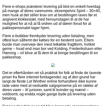
Flere e-shops præsterer levering på blot en enkelt hverdag
på mange af deres varenumre, eksempelvis Spirit – 30×40,
men husk at det stiller krav om at bestillingen laves før et
angivent klokkeslæt, med hensynstagen til at de har
mulighed for at nå at få ordren ud af døren forud for at
pakkepersonalet tager hjem.
Flere e-butikker frembyder levering uden betaling, men
oftest kun såfremt der købes for en bestemt sum. Ellers
burde man overveje den mest letkøbte fragtform, hvilket
gerne – hvad end man bor ved Kolding, Frederikshavn eller
Hørning – vil blive at få dem til at bringe bestillingen til en
pakkeshop.
Det er efterhånden ret så praktisk for folk at finde de laveste
priser fra flere internet foretagender, og af den grund har
langt de fleste Lot Winther online forhandlere ikke kunne
lade være med at nedsætte salgspriserne på en række af
deres varer – til juniorer, samt til kvinder og mænd –
voldsomt, og endda nogle gange byde på levering uden
betaling.