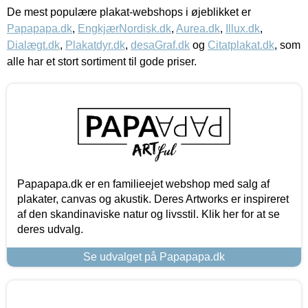
De mest populære plakat-webshops i øjeblikket er
Papapapa.dk
,
EngkjærNordisk.dk
,
Aurea.dk
,
Illux.dk
,
Dialægt.dk
,
Plakatdyr.dk
,
desaGraf.dk
og
Citatplakat.dk
, som
alle har et stort sortiment til gode priser.
Papapapa.dk er en familieejet webshop med salg af
plakater, canvas og akustik. Deres Artworks er inspireret
af den skandinaviske natur og livsstil. Klik her for at se
deres udvalg.
Se udvalget på Papapapa.dk