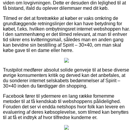
viden om lovgivningen. Dette er desuden din lejlighed til at
få bistand, ifald du oplever dilemmaer med dit køb.
Tilmed er det at foretrække at køber er vaks omkring de
grundlæggende retningslinjer der kan have betydning for
købet, f.eks. hvilken ombytningsret internet webshoppen har.
I den sammenhæng er det tilmed relevant, at man til enhver
tid sikrer ens kvitteringsmail, således man en anden gang
kan bevidne sin bestilling af Spirit – 30×40, om man skal
købe gave til en dame eller herre.
Trustpilot medfører absolut solide genveje til at bese diverse
øvrige konsumenters kritik og derved kan det anbefales, at
du sonderer internet selskabets bedømmelser af Spirit –
30×40 inden du færdiggør din shopping.
Facebook fører til ydermere en lang række fornemme
metoder til at få kendskab til webshoppens pålidelighed.
Foruden det ser vi endda netshops hvor folk kan levere en
evaluering af deres købsoplevelse, som tilmed kan benyttes
til at få et indtryk af hvor tilfredse kunderne er.