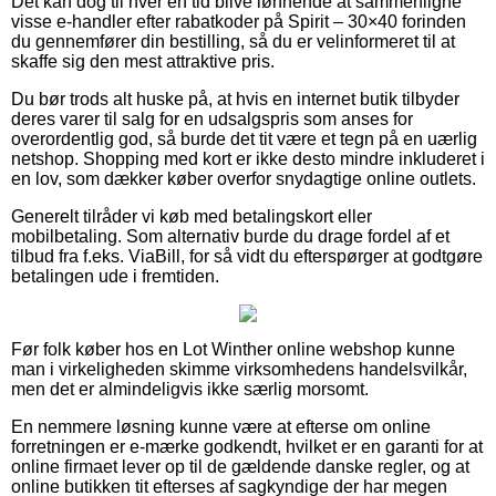
Det kan dog til hver en tid blive lønnende at sammenligne
visse e-handler efter rabatkoder på Spirit – 30×40 forinden
du gennemfører din bestilling, så du er velinformeret til at
skaffe sig den mest attraktive pris.
Du bør trods alt huske på, at hvis en internet butik tilbyder
deres varer til salg for en udsalgspris som anses for
overordentlig god, så burde det tit være et tegn på en uærlig
netshop. Shopping med kort er ikke desto mindre inkluderet i
en lov, som dækker køber overfor snydagtige online outlets.
Generelt tilråder vi køb med betalingskort eller
mobilbetaling. Som alternativ burde du drage fordel af et
tilbud fra f.eks. ViaBill, for så vidt du efterspørger at godtgøre
betalingen ude i fremtiden.
Før folk køber hos en Lot Winther online webshop kunne
man i virkeligheden skimme virksomhedens handelsvilkår,
men det er almindeligvis ikke særlig morsomt.
En nemmere løsning kunne være at efterse om online
forretningen er e-mærke godkendt, hvilket er en garanti for at
online firmaet lever op til de gældende danske regler, og at
online butikken tit efterses af sagkyndige der har megen