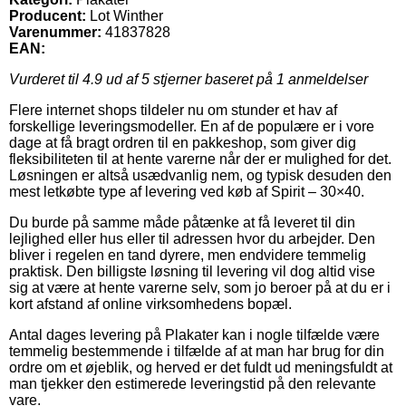
Producent:
Lot Winther
Varenummer:
41837828
EAN:
Vurderet til
4.9
ud af 5 stjerner baseret på
1
anmeldelser
Flere internet shops tildeler nu om stunder et hav af
forskellige leveringsmodeller. En af de populære er i vore
dage at få bragt ordren til en pakkeshop, som giver dig
fleksibiliteten til at hente varerne når der er mulighed for det.
Løsningen er altså usædvanlig nem, og typisk desuden den
mest letkøbte type af levering ved køb af Spirit – 30×40.
Du burde på samme måde påtænke at få leveret til din
lejlighed eller hus eller til adressen hvor du arbejder. Den
bliver i regelen en tand dyrere, men endvidere temmelig
praktisk. Den billigste løsning til levering vil dog altid vise
sig at være at hente varerne selv, som jo beroer på at du er i
kort afstand af online virksomhedens bopæl.
Antal dages levering på Plakater kan i nogle tilfælde være
temmelig bestemmende i tilfælde af at man har brug for din
ordre om et øjeblik, og herved er det fuldt ud meningsfuldt at
man tjekker den estimerede leveringstid på den relevante
vare.