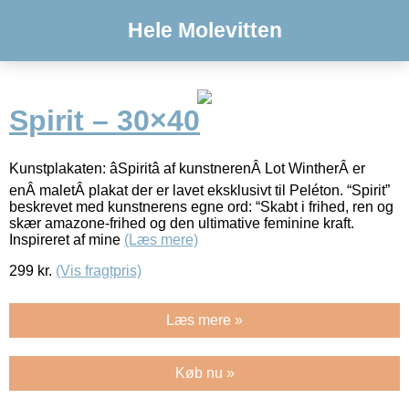
Hele Molevitten
Spirit – 30×40
Kunstplakaten: âSpiritâ af kunstnerenÂ Lot WintherÂ er
enÂ maletÂ plakat der er lavet eksklusivt til Peléton. “Spirit”
beskrevet med kunstnerens egne ord: “Skabt i frihed, ren og
skær amazone-frihed og den ultimative feminine kraft.
Inspireret af mine
(Læs mere)
299
kr.
(Vis fragtpris)
Læs mere »
Køb nu »