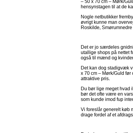
– 50 x 70 cm – Mørk/Guld,
hensynstagen til at de kan
Nogle netbutikker frembyd
øvrigt kunne man overve
Roskilde, Smørumnedre ell
Det er jo særdeles gnidni
utallige shops på nettet 
også til mænd og kvinder
Det kan dog stadigvæk vi
x 70 cm – Mørk/Guld før 
attraktive pris.
Du bør lige meget hvad i
bør det ofte være en varse
som kunde imod fup intern
Vi foreslår generelt køb
drage fordel af et afdrags