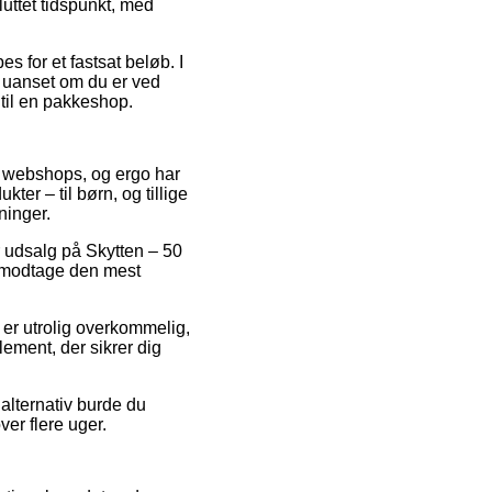
luttet tidspunkt, med
s for et fastsat beløb. I
 uanset om du er ved
 til en pakkeshop.
ne webshops, og ergo har
er – til børn, og tillige
ninger.
r udsalg på Skytten – 50
t modtage den mest
 er utrolig overkommelig,
lement, der sikrer dig
alternativ burde du
ver flere uger.