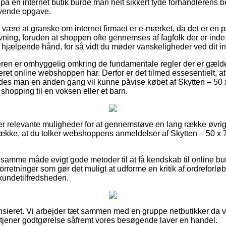
på en internet butik burde man helt sikkert tyde forhandlerens be
ævende opgave.
e være at granske om internet firmaet er e-mærket, da det er en 
ning, foruden at shoppen ofte gennemses af fagfolk der er inde
n hjælpende hånd, for så vidt du møder vanskeligheder ved dit i
køberen er omhyggelig omkring de fundamentale regler der er gæld
ret online webshoppen har. Derfor er det tilmed essesentielt, at 
edes man en anden gang vil kunne påvise købet af Skytten – 50
shopping til en voksen eller et barn.
er relevante muligheder for at gennemstøve en lang række øvri
trække, at du tolker webshoppens anmeldelser af Skytten – 50 x
samme måde evigt gode metoder til at få kendskab til online bu
forretninger som gør det muligt at udforme en kritik af ordrefor
 kundetilfredsheden.
sieret. Vi arbejder tæt sammen med en gruppe netbutikker da v
g tjener godtgørelse såfremt vores besøgende laver en handel.