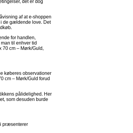
tingelser, det er dog
påvisning af at e-shoppen
 i de gældende love. Det
ndkøb.
ende for handlen,
man til enhver tid
 x 70 cm – Mørk/Guld,
ge køberes observationer
 70 cm – Mørk/Guld forud
tikkens pålidelighed. Her
løbet, som desuden burde
i præsenterer