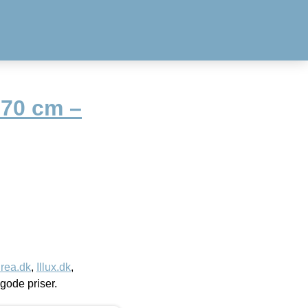
 70 cm –
rea.dk
,
Illux.dk
,
l gode priser.