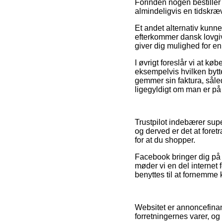
Forinden nogen bestiller 
almindeligvis en tidskr
Et andet alternativ kunn
efterkommer dansk lovgiv
giver dig mulighed for e
I øvrigt foreslår vi at 
eksempelvis hvilken bytte
gemmer sin faktura, sål
ligegyldigt om man er på 
Trustpilot indebærer sup
og derved er det at fore
for at du shopper.
Facebook bringer dig på 
møder vi en del internet 
benyttes til at fornemme
Websitet er annoncefinan
forretningernes varer, o