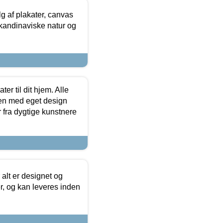
 af plakater, canvas
skandinaviske natur og
er til dit hjem. Alle
ten med eget design
r fra dygtige kunstnere
 alt er designet og
r, og kan leveres inden