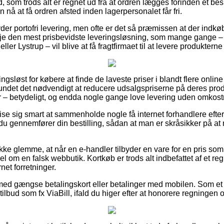
 som trods alt er regnet ud fra at ordren lægges forinden et bes
 nå at få ordren afsted inden lagerpersonalet får fri.
er portofri levering, men ofte er det så præmissen at der indkøbe
je den mest prisbevidste leveringsløsning, som mange gange –
er Lystrup – vil blive at få fragtfirmaet til at levere produkterne
ngsløst for købere at finde de laveste priser i blandt flere onli
fundet det nødvendigt at reducere udsalgspriserne på deres produkt
 – betydeligt, og endda nogle gange love levering uden omkost
se sig smart at sammenholde nogle få internet forhandlere efte
du gennemfører din bestilling, sådan at man er skråsikker på a
kke glemme, at når en e-handler tilbyder en vare for en pris som
l om en falsk webbutik. Kortkøb er trods alt indbefattet af et reg
et forretninger.
 med gængse betalingskort eller betalinger med mobilen. Som et 
tilbud som fx ViaBill, ifald du higer efter at honorere regningen o