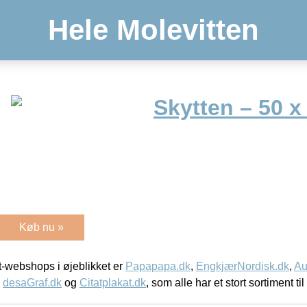
Hele Molevitten
Skytten – 50 x
Køb nu »
-webshops i øjeblikket er
Papapapa.dk
,
EngkjærNordisk.dk
,
Au
,
desaGraf.dk
og
Citatplakat.dk
, som alle har et stort sortiment ti