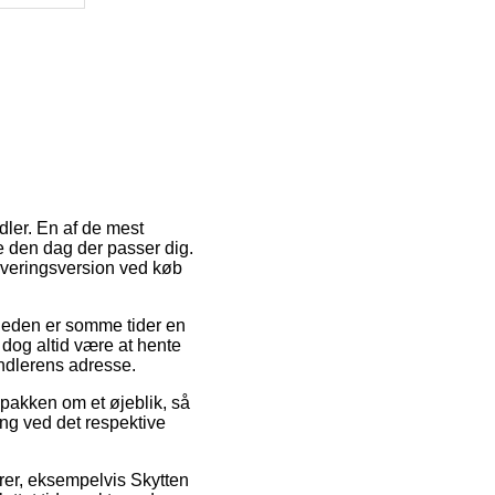
dler. En af de mest
e den dag der passer dig.
leveringsversion ved køb
igheden er somme tider en
dog altid være at hente
ndlerens adresse.
 pakken om et øjeblik, så
ing ved det respektive
arer, eksempelvis Skytten