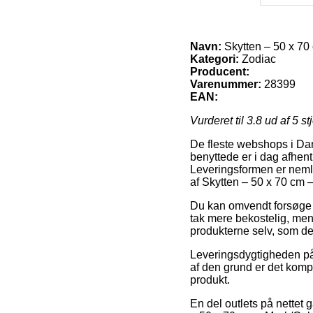
Navn:
Skytten – 50 x 70
Kategori:
Zodiac
Producent:
Varenummer:
28399
EAN:
Vurderet til
3.8
ud af 5 st
De fleste webshops i Dan
benyttede er i dag afhent
Leveringsformen er nemli
af Skytten – 50 x 70 cm 
Du kan omvendt forsøge at
tak mere bekostelig, men
produkterne selv, som de
Leveringsdygtigheden på 
af den grund er det kompl
produkt.
En del outlets på nettet 