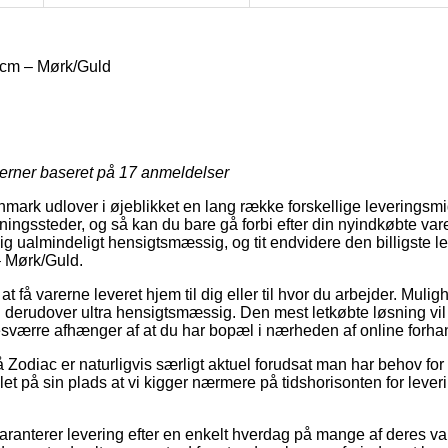
 cm – Mørk/Guld
jerner baseret på
17
anmeldelser
mark udlover i øjeblikket en lang række forskellige leveringsmi
ningssteder, og så kan du bare gå forbi efter din nyindkøbte var
g ualmindeligt hensigtsmæssig, og tit endvidere den billigste 
– Mørk/Guld.
 få varerne leveret hjem til dig eller til hvor du arbejder. Mul
 derudover ultra hensigtsmæssig. Den mest letkøbte løsning vil 
sværre afhænger af at du har bopæl i nærheden af online forha
Zodiac er naturligvis særligt aktuel forudsat man har behov for
et på sin plads at vi kigger nærmere på tidshorisonten for lever
garanterer levering efter en enkelt hverdag på mange af deres v