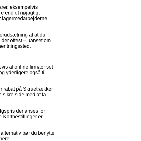
arer, eksempelvis
re end et nøjagtigt
før lagermedarbejderne
forudsætning af at du
 der oftest – uanset om
fhentningssted.
evis af online firmaer set
g yderligere også til
ter rabat på Skruetrækker
n sikre side med at få
lgspris der anses for
Kortbestillinger er
.
alternativ bør du benytte
nere.