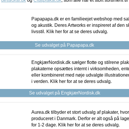
,
desaGraf.dk
og
Citatplakat.dk
, som alle har et stort sortiment ti
Papapapa.dk er en familieejet webshop med salg
og akustik. Deres Artworks er inspireret af den 
livsstil. Klik her for at se deres udvalg.
Se udvalget på Papapapa.dk
EngkjærNordisk.dk sælger flotte og stilrene plakat
plakaterne opsættes internt i virksomheden, en
eller kombineret med nøje udvalgte illustratione
i verden. Klik her for at se deres udvalg.
Se udvalget på EngkjærNordisk.dk
Aurea.dk tilbyder et stort udvalg af plakater, hvor
produceret i Danmark. Derfor er alt også på lage
for 1-2 dage. Klik her for at se deres udvalg.