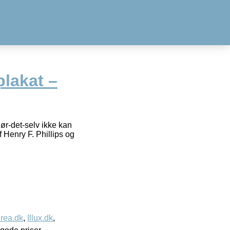
lakat –
ør-det-selv ikke kan
 Henry F. Phillips og
rea.dk
,
Illux.dk
,