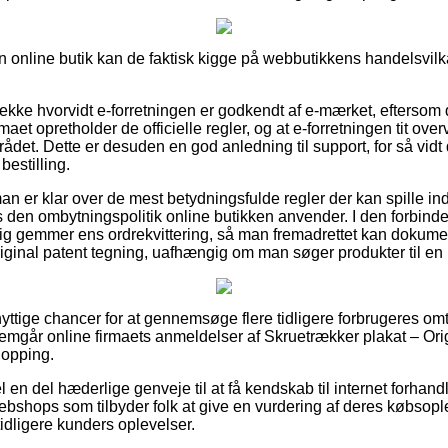
 online butik kan de faktisk kigge på webbutikkens handelsvilkår
 tjekke hvorvidt e-forretningen er godkendt af e-mærket, eftersom
rmaet opretholder de officielle regler, og at e-forretningen tit o
rådet. Dette er desuden en god anledning til support, for så vid
bestilling.
man er klar over de mest betydningsfulde regler der kan spille in
 den ombytningspolitik online butikken anvender. I den forbinde
dig gemmer ens ordrekvittering, så man fremadrettet kan dokume
iginal patent tegning, uafhængig om man søger produkter til en 
 nyttige chancer for at gennemsøge flere tidligere forbrugeres om
nemgår online firmaets anmeldelser af Skruetrækker plakat – Orig
hopping.
 en del hæderlige genveje til at få kendskab til internet forhan
bshops som tilbyder folk at give en vurdering af deres købsople
tidligere kunders oplevelser.