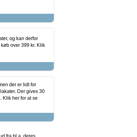
ter, og kan derfor
d køb over 399 kr. Klik
en der er lidt for
lakater. Der gives 30
Klik her for at se
 fra bl.a. deres