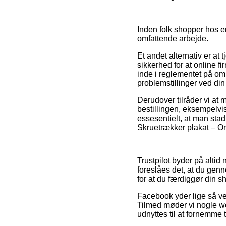
Inden folk shopper hos en
omfattende arbejde.
Et andet alternativ er at
sikkerhed for at online fi
inde i reglementet på om
problemstillinger ved din 
Derudover tilråder vi at 
bestillingen, eksempelvis
essesentielt, at man sta
Skruetrækker plakat – Or
Trustpilot byder på altid
foreslåes det, at du gen
for at du færdiggør din s
Facebook yder lige så vel
Tilmed møder vi nogle we
udnyttes til at fornemme 