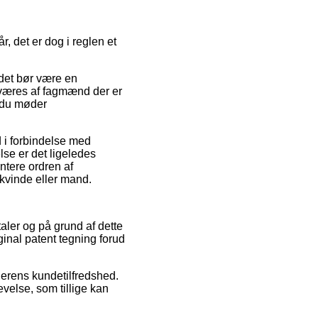
, det er dog i reglen et
 det bør være en
verværes af fagmænd der er
t du møder
d i forbindelse med
lse er det ligeledes
ntere ordren af
kvinde eller mand.
taler og på grund af dette
inal patent tegning forud
dlerens kundetilfredshed.
velse, som tillige kan