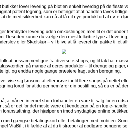
butikker lover levering på blot en enkelt hverdag på de fleste v
ginal patent tegning, som er betinget af at handlen laves tidlige
l at de med sikkerhed kan nå at få dit nye produkt ud af døren 
nger frembyder levering uden omkostninger, men tit er det under 
um. Desuden kunne du vælge den mest letkøbte type af levering,
erslev eller Skælskør – vil blive at få leveret din pakke til et a
or folk at prissammenligne fra diverse e-shops, og til tak har mass
salgsværdien på mange af deres produkter – til drenge og piger, o
teligt, og endda nogle gange præstere fragt uden beregning.
vel vise sig lønsomt at efterprøve indtil flere shops på nettet ef
tegning forud for at du gennemfører din bestilling, så du er på de
, at når en internet shop forhandler en vare til salg for en udsa
så er det for det meste være et kendetegn på en fup e-handler. 
 en foranstaltning, der hjælper en imod snydagtige online butikker
køb med gængse betalingskort eller betalinger med mobilen. Som 
el ViaBill, i tilfælde af at du tilstræber at godtgøre pengene se