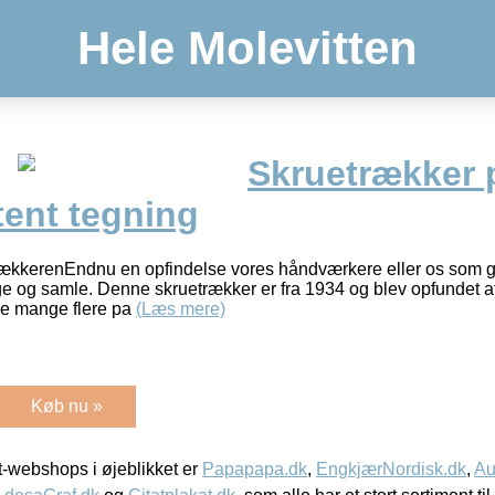
Hele Molevitten
Skruetrækker p
tent tegning
trækkerenEndnu en opfindelse vores håndværkere eller os som g
e og samle. Denne skruetrækker er fra 1934 og blev opfundet af
Se mange flere pa
(Læs mere)
Køb nu »
-webshops i øjeblikket er
Papapapa.dk
,
EngkjærNordisk.dk
,
Au