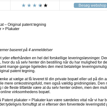
Besøg webshop
t – Original patent tegning
r > Plakater
jerner baseret på
4
anmeldelser
t yder efterhånden en hel del forskellige leveringsløsninger. De
, hvor du så selv henter din bestilling når du har mulighed for 
, samt mange gange ligeledes den mest betalelige leveringsmuli
iginal patent tegning.
ke at vælge at få leveret til din private bopæl eller ud på din 
ule mere omkostningsfuld, men også vældig gnidningsløs. Den 
 i de fleste tilfælde være at du selv henter ordren, men den muli
 online virksomhedens bopæl.
Patent plakater > Plakater kan være særdeles vital når vi har 
det tydeligvis fornuftigt at vi efterser den forventede leveringstid