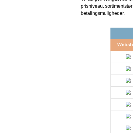
prisniveau, sortimentstø
betalingsmuligheder.
Websh