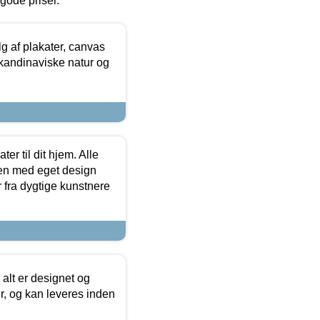
l gode priser.
 af plakater, canvas
skandinaviske natur og
er til dit hjem. Alle
ten med eget design
r fra dygtige kunstnere
 alt er designet og
r, og kan leveres inden