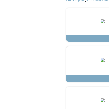
Dialægt.dk
,
Plakatdyr.dk