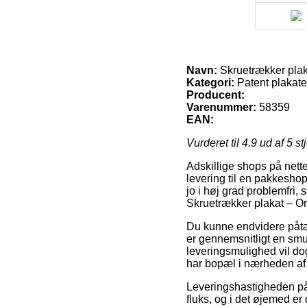
Navn:
Skruetrækker plaka
Kategori:
Patent plakate
Producent:
Varenummer:
58359
EAN:
Vurderet til
4.9
ud af 5 st
Adskillige shops på nette
levering til en pakkeshop
jo i høj grad problemfri
Skruetrækker plakat – Or
Du kunne endvidere påtæn
er gennemsnitligt en sm
leveringsmulighed vil dog
har bopæl i nærheden af
Leveringshastigheden på 
fluks, og i det øjemed er 