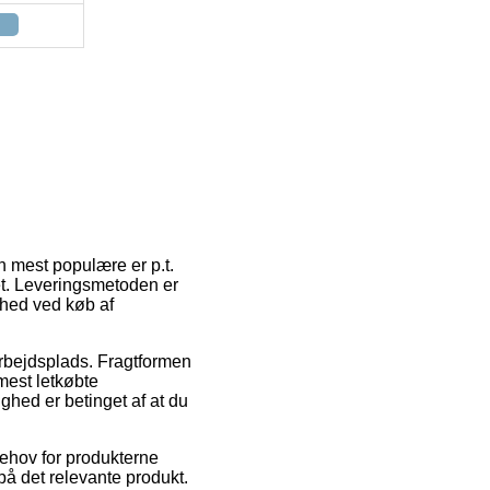
n mest populære er p.t.
det. Leveringsmetoden er
ghed ved køb af
arbejdsplads. Fragtformen
mest letkøbte
ghed er betinget af at du
behov for produkterne
 på det relevante produkt.