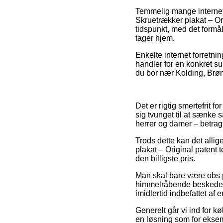
Temmelig mange internet 
Skruetrækker plakat – Ori
tidspunkt, med det formå
tager hjem.
Enkelte internet forretni
handler for en konkret s
du bor nær Kolding, Brønd
Det er rigtig smertefrit f
sig tvunget til at sænke 
herrer og damer – betrag
Trods dette kan det allige
plakat – Original patent 
den billigste pris.
Man skal bare være obs på
himmelråbende beskeden, 
imidlertid indbefattet af
Generelt går vi ind for 
en løsning som for eksemp