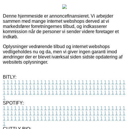
Denne hjemmeside er annoncefinansieret. Vi arbejder
sammen med mange internet webshops derved at vi
markedsfører forretningernes tilbud, og indkasserer
kommission når de personer vi sender videre foretager et
indkøb.
Oplysninger vedrørende tilbud og internet webshops
vedligeholdes nu og da, men vi giver ingen garanti imod
ændringer der er blevet iværksat siden sidste opdatering af
websitets oplysninger.
BITLY:
1
1
1
1
1
1
1
1
1
1
1
1
1
1
1
1
1
1
1
1
1
1
1
1
1
1
1
1
1
1
1
1
1
1
1
1
1
1
1
1
1
1
1
1
1
1
1
1
1
1
1
1
1
1
1
1
1
1
1
1
1
1
1
1
1
1
1
1
1
1
1
1
1
1
1
1
1
1
1
1
1
1
1
1
1
1
1
1
1
1
1
1
1
1
1
1
1
1
1
1
SPOTIFY:
1
1
1
1
1
1
1
1
1
1
1
1
1
1
1
1
1
1
1
1
1
1
1
1
1
1
1
1
1
1
1
1
1
1
1
1
1
1
1
1
1
1
1
1
1
1
1
1
1
1
1
1
1
1
1
1
1
1
1
1
1
1
1
1
1
1
1
1
1
1
1
1
1
1
1
1
1
1
1
1
1
1
1
1
1
1
1
1
1
1
1
1
1
1
1
1
1
1
1
1
CUTTLY BIO: