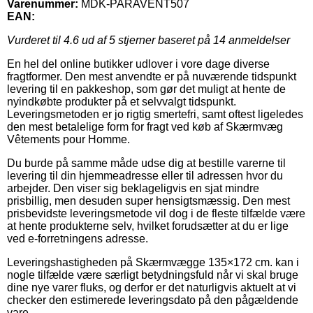
Varenummer:
MDK-PARAVENT507
EAN:
Vurderet til
4.6
ud af 5 stjerner baseret på
14
anmeldelser
En hel del online butikker udlover i vore dage diverse
fragtformer. Den mest anvendte er på nuværende tidspunkt
levering til en pakkeshop, som gør det muligt at hente de
nyindkøbte produkter på et selvvalgt tidspunkt.
Leveringsmetoden er jo rigtig smertefri, samt oftest ligeledes
den mest betalelige form for fragt ved køb af Skærmvæg
Vêtements pour Homme.
Du burde på samme måde udse dig at bestille varerne til
levering til din hjemmeadresse eller til adressen hvor du
arbejder. Den viser sig beklageligvis en sjat mindre
prisbillig, men desuden super hensigtsmæssig. Den mest
prisbevidste leveringsmetode vil dog i de fleste tilfælde være
at hente produkterne selv, hvilket forudsætter at du er lige
ved e-forretningens adresse.
Leveringshastigheden på Skærmvægge 135×172 cm. kan i
nogle tilfælde være særligt betydningsfuld når vi skal bruge
dine nye varer fluks, og derfor er det naturligvis aktuelt at vi
checker den estimerede leveringsdato på den pågældende
vare.