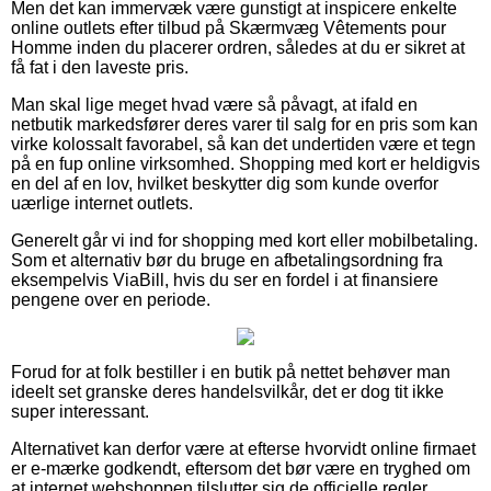
Men det kan immervæk være gunstigt at inspicere enkelte
online outlets efter tilbud på Skærmvæg Vêtements pour
Homme inden du placerer ordren, således at du er sikret at
få fat i den laveste pris.
Man skal lige meget hvad være så påvagt, at ifald en
netbutik markedsfører deres varer til salg for en pris som kan
virke kolossalt favorabel, så kan det undertiden være et tegn
på en fup online virksomhed. Shopping med kort er heldigvis
en del af en lov, hvilket beskytter dig som kunde overfor
uærlige internet outlets.
Generelt går vi ind for shopping med kort eller mobilbetaling.
Som et alternativ bør du bruge en afbetalingsordning fra
eksempelvis ViaBill, hvis du ser en fordel i at finansiere
pengene over en periode.
Forud for at folk bestiller i en butik på nettet behøver man
ideelt set granske deres handelsvilkår, det er dog tit ikke
super interessant.
Alternativet kan derfor være at efterse hvorvidt online firmaet
er e-mærke godkendt, eftersom det bør være en tryghed om
at internet webshoppen tilslutter sig de officielle regler,