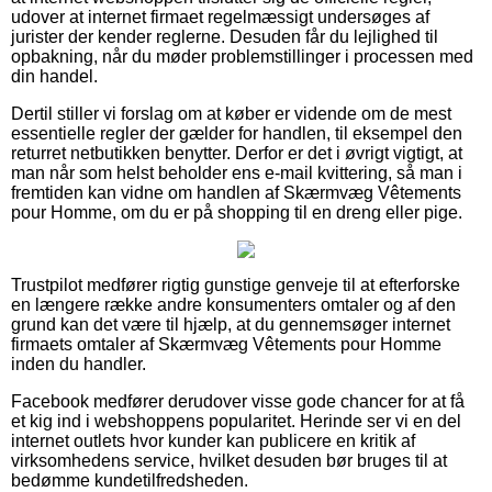
udover at internet firmaet regelmæssigt undersøges af
jurister der kender reglerne. Desuden får du lejlighed til
opbakning, når du møder problemstillinger i processen med
din handel.
Dertil stiller vi forslag om at køber er vidende om de mest
essentielle regler der gælder for handlen, til eksempel den
returret netbutikken benytter. Derfor er det i øvrigt vigtigt, at
man når som helst beholder ens e-mail kvittering, så man i
fremtiden kan vidne om handlen af Skærmvæg Vêtements
pour Homme, om du er på shopping til en dreng eller pige.
Trustpilot medfører rigtig gunstige genveje til at efterforske
en længere række andre konsumenters omtaler og af den
grund kan det være til hjælp, at du gennemsøger internet
firmaets omtaler af Skærmvæg Vêtements pour Homme
inden du handler.
Facebook medfører derudover visse gode chancer for at få
et kig ind i webshoppens popularitet. Herinde ser vi en del
internet outlets hvor kunder kan publicere en kritik af
virksomhedens service, hvilket desuden bør bruges til at
bedømme kundetilfredsheden.