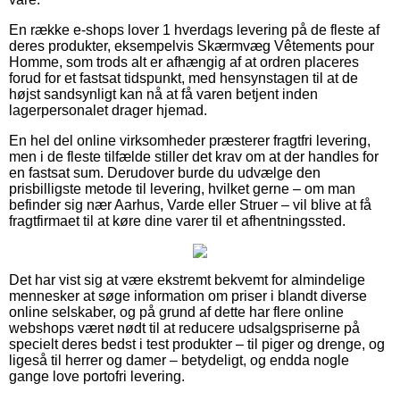
En række e-shops lover 1 hverdags levering på de fleste af
deres produkter, eksempelvis Skærmvæg Vêtements pour
Homme, som trods alt er afhængig af at ordren placeres
forud for et fastsat tidspunkt, med hensynstagen til at de
højst sandsynligt kan nå at få varen betjent inden
lagerpersonalet drager hjemad.
En hel del online virksomheder præsterer fragtfri levering,
men i de fleste tilfælde stiller det krav om at der handles for
en fastsat sum. Derudover burde du udvælge den
prisbilligste metode til levering, hvilket gerne – om man
befinder sig nær Aarhus, Varde eller Struer – vil blive at få
fragtfirmaet til at køre dine varer til et afhentningssted.
Det har vist sig at være ekstremt bekvemt for almindelige
mennesker at søge information om priser i blandt diverse
online selskaber, og på grund af dette har flere online
webshops været nødt til at reducere udsalgspriserne på
specielt deres bedst i test produkter – til piger og drenge, og
ligeså til herrer og damer – betydeligt, og endda nogle
gange love portofri levering.