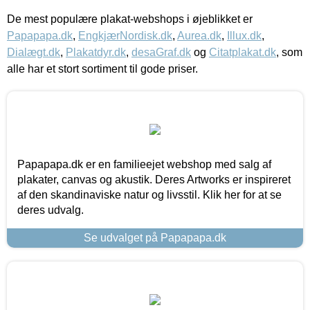
De mest populære plakat-webshops i øjeblikket er
Papapapa.dk
,
EngkjærNordisk.dk
,
Aurea.dk
,
Illux.dk
,
Dialægt.dk
,
Plakatdyr.dk
,
desaGraf.dk
og
Citatplakat.dk
, som
alle har et stort sortiment til gode priser.
Papapapa.dk er en familieejet webshop med salg af
plakater, canvas og akustik. Deres Artworks er inspireret
af den skandinaviske natur og livsstil. Klik her for at se
deres udvalg.
Se udvalget på Papapapa.dk