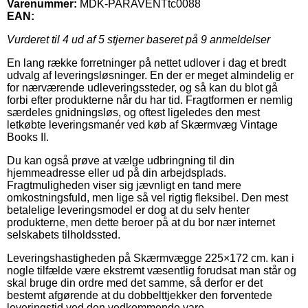
Varenummer:
MDK-PARAVENTtc0088
EAN:
Vurderet til
4
ud af 5 stjerner baseret på
9
anmeldelser
En lang række forretninger på nettet udlover i dag et bredt
udvalg af leveringsløsninger. En der er meget almindelig er
for nærværende udleveringssteder, og så kan du blot gå
forbi efter produkterne når du har tid. Fragtformen er nemlig
særdeles gnidningsløs, og oftest ligeledes den mest
letkøbte leveringsmanér ved køb af Skærmvæg Vintage
Books II.
Du kan også prøve at vælge udbringning til din
hjemmeadresse eller ud på din arbejdsplads.
Fragtmuligheden viser sig jævnligt en tand mere
omkostningsfuld, men lige så vel rigtig fleksibel. Den mest
betalelige leveringsmodel er dog at du selv henter
produkterne, men dette beroer på at du bor nær internet
selskabets tilholdssted.
Leveringshastigheden på Skærmvægge 225×172 cm. kan i
nogle tilfælde være ekstremt væsentlig forudsat man står og
skal bruge din ordre med det samme, så derfor er det
bestemt afgørende at du dobbelttjekker den forventede
leveringstid ved den vedkommende vare.