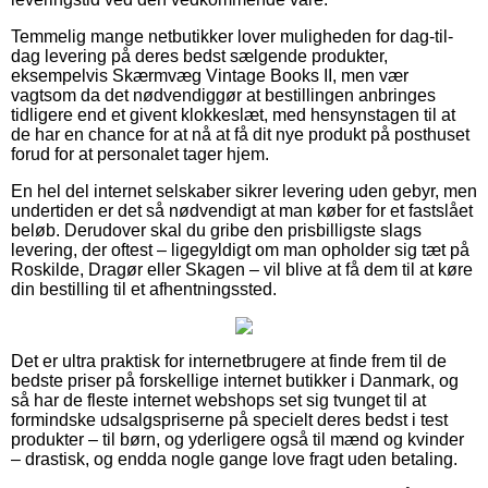
Temmelig mange netbutikker lover muligheden for dag-til-
dag levering på deres bedst sælgende produkter,
eksempelvis Skærmvæg Vintage Books II, men vær
vagtsom da det nødvendiggør at bestillingen anbringes
tidligere end et givent klokkeslæt, med hensynstagen til at
de har en chance for at nå at få dit nye produkt på posthuset
forud for at personalet tager hjem.
En hel del internet selskaber sikrer levering uden gebyr, men
undertiden er det så nødvendigt at man køber for et fastslået
beløb. Derudover skal du gribe den prisbilligste slags
levering, der oftest – ligegyldigt om man opholder sig tæt på
Roskilde, Dragør eller Skagen – vil blive at få dem til at køre
din bestilling til et afhentningssted.
Det er ultra praktisk for internetbrugere at finde frem til de
bedste priser på forskellige internet butikker i Danmark, og
så har de fleste internet webshops set sig tvunget til at
formindske udsalgspriserne på specielt deres bedst i test
produkter – til børn, og yderligere også til mænd og kvinder
– drastisk, og endda nogle gange love fragt uden betaling.