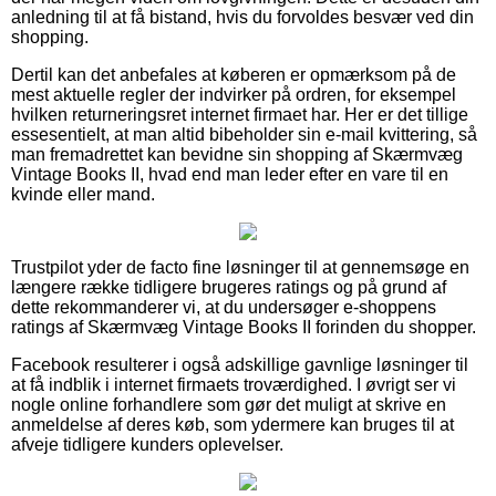
anledning til at få bistand, hvis du forvoldes besvær ved din
shopping.
Dertil kan det anbefales at køberen er opmærksom på de
mest aktuelle regler der indvirker på ordren, for eksempel
hvilken returneringsret internet firmaet har. Her er det tillige
essesentielt, at man altid bibeholder sin e-mail kvittering, så
man fremadrettet kan bevidne sin shopping af Skærmvæg
Vintage Books II, hvad end man leder efter en vare til en
kvinde eller mand.
Trustpilot yder de facto fine løsninger til at gennemsøge en
længere række tidligere brugeres ratings og på grund af
dette rekommanderer vi, at du undersøger e-shoppens
ratings af Skærmvæg Vintage Books II forinden du shopper.
Facebook resulterer i også adskillige gavnlige løsninger til
at få indblik i internet firmaets troværdighed. I øvrigt ser vi
nogle online forhandlere som gør det muligt at skrive en
anmeldelse af deres køb, som ydermere kan bruges til at
afveje tidligere kunders oplevelser.