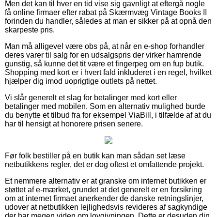
Men det kan til hver en tid vise sig gavnligt at eftergå nogle
få online firmaer efter rabat på Skærmvæg Vintage Books II
forinden du handler, således at man er sikker på at opnå den
skarpeste pris.
Man må alligevel være obs på, at når en e-shop forhandler
deres varer til salg for en udsalgspris der virker hamrende
gunstig, så kunne det tit være et fingerpeg om en fup butik.
Shopping med kort er i hvert fald inkluderet i en regel, hvilket
hjælper dig imod uoprigtige outlets på nettet.
Vi slår generelt et slag for betalinger med kort eller
betalinger med mobilen. Som en alternativ mulighed burde
du benytte et tilbud fra for eksempel ViaBill, i tilfælde af at du
har til hensigt at honorere prisen senere.
Før folk bestiller på en butik kan man sådan set læse
netbutikkens regler, det er dog oftest et omfattende projekt.
Et nemmere alternativ er at granske om internet butikken er
støttet af e-mærket, grundet at det generelt er en forsikring
om at internet firmaet anerkender de danske retningslinjer,
udover at netbutikken lejlighedsvis revideres af sagkyndige
der har megen viden om lovgivningen. Dette er desuden din