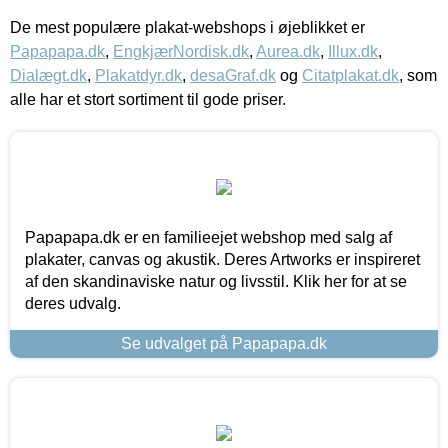
De mest populære plakat-webshops i øjeblikket er
Papapapa.dk
,
EngkjærNordisk.dk
,
Aurea.dk
,
Illux.dk
,
Dialægt.dk
,
Plakatdyr.dk
,
desaGraf.dk
og
Citatplakat.dk
, som
alle har et stort sortiment til gode priser.
Papapapa.dk er en familieejet webshop med salg af
plakater, canvas og akustik. Deres Artworks er inspireret
af den skandinaviske natur og livsstil. Klik her for at se
deres udvalg.
Se udvalget på Papapapa.dk