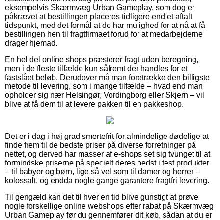
eksempelvis Skærmvæg Urban Gameplay, som dog er
påkrævet at bestillingen placeres tidligere end et aftalt
tidspunkt, med det formål at de har mulighed for at nå at få
bestillingen hen til fragtfirmaet forud for at medarbejderne
drager hjemad.
En hel del online shops præsterer fragt uden beregning,
men i de fleste tilfælde kun såfremt der handles for et
fastslået beløb. Derudover må man foretrække den billigste
metode til levering, som i mange tilfælde – hvad end man
opholder sig nær Helsingør, Vordingborg eller Skjern – vil
blive at få dem til at levere pakken til en pakkeshop.
Det er i dag i høj grad smertefrit for almindelige dødelige at
finde frem til de bedste priser på diverse forretninger på
nettet, og derved har masser af e-shops set sig tvunget til at
formindske priserne på specielt deres bedst i test produkter
– til babyer og børn, lige så vel som til damer og herrer –
kolossalt, og endda nogle gange garantere fragtfri levering.
Til gengæld kan det til hver en tid blive gunstigt at prøve
nogle forskellige online webshops efter rabat på Skærmvæg
Urban Gameplay før du gennemfører dit køb, sådan at du er