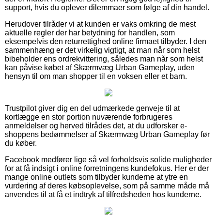
support, hvis du oplever dilemmaer som følge af din handel.
Herudover tilråder vi at kunden er vaks omkring de mest
aktuelle regler der har betydning for handlen, som
eksempelvis den returrettighed online firmaet tilbyder. I den
sammenhæng er det virkelig vigtigt, at man når som helst
bibeholder ens ordrekvittering, således man når som helst
kan påvise købet af Skærmvæg Urban Gameplay, uden
hensyn til om man shopper til en voksen eller et barn.
Trustpilot giver dig en del udmærkede genveje til at
kortlægge en stor portion nuværende forbrugeres
anmeldelser og herved tilrådes det, at du udforsker e-
shoppens bedømmelser af Skærmvæg Urban Gameplay før
du køber.
Facebook medfører lige så vel forholdsvis solide muligheder
for at få indsigt i online forretningens kundefokus. Her er der
mange online outlets som tilbyder kunderne at ytre en
vurdering af deres købsoplevelse, som på samme måde må
anvendes til at få et indtryk af tilfredsheden hos kunderne.