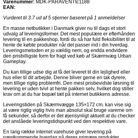
Varenummer:
MDK-PARAVENTtc1188
EAN:
Vurderet til
3.7
ud af 5 stjerner baseret på
1
anmeldelser
En masse netbutikker i Danmark giver nu til dags et stort
udvalg af leveringsformer. Det mest populære er efterhånden
levering til en pakkeshop, fordi du så har fuld fleksibilitet til at
hente de købte produkter når det passer ind i din hverdag.
Leveringsmetoden er jo vældig nem, og endda endvidere
den prisbilligste form for fragt ved køb af Skærmvæg Urban
Gameplay.
Du kan tillige udse dig at få det leveret til din lejlighed eller
hus eller til dit arbejde. Denne bliver gerne en tak dyrere,
men tillige rigtig problemfri. Den mest prisbevidste løsning til
levering er uden tvivl at hente pakken selv, hvilket dog stiller
krav om at du har bopæl tæt på internet butikkens adresse.
Leveringstiden på Skærmvægge 135×172 cm. kan vise sig
at være rigtig vigtig hvis man absolut skal bruge varerne om
få sekunder, så derfor er det øjensynligt aktuelt at du checker
det anslåede leveringstidspunkt ved den respektive vare.
En lang række internet varehuse giver levering på
næstkommende hverdag på deres primære produkter,