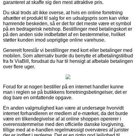
garanteret at skaffe sig den mest attraktive pris.
Du skal trods alt ikke overse, at hvis en online forretning
afsætter et produkt til salg for en udsalgspris som kan virke
hamrende beskeden, så er det for det meste være et symbol
på en bedragerisk netshop. Bestillinger med betalingskort er
på den anden side indbefattet af en bestemmelse, hvilket
støtter kunden imod uoprigtige online varehuse.
Generelt foreslår vi bestillinger med kort eller betalinger med
mobilen. Som alternativ burde du benytte et afbetalingstilbud
fra fx ViaBill, forudsat du har til hensigt at afbetale betalingen
over flere uger.
Forud for at nogen bestiller på en internet handler kunne
man i reglen se på butikkens forretningsbetingelser, det er
dog bare en omfattende opgave.
En anden valgmulighed kan være at undersøge hvorvidt
internet forhandleren er medlem af e-mærket, da det burde
være en tilkendegivelse af at online shoppen opererer i
overensstemmelse med den officielle danske lovgivning,
tillige med at e-handlen regelmæssigt overværes af jurister
der er indført i reglerne. Det er en rigtig god lejlighed til