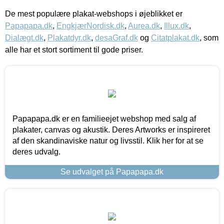
De mest populære plakat-webshops i øjeblikket er
Papapapa.dk
,
EngkjærNordisk.dk
,
Aurea.dk
,
Illux.dk
,
Dialægt.dk
,
Plakatdyr.dk
,
desaGraf.dk
og
Citatplakat.dk
, som
alle har et stort sortiment til gode priser.
Papapapa.dk er en familieejet webshop med salg af
plakater, canvas og akustik. Deres Artworks er inspireret
af den skandinaviske natur og livsstil. Klik her for at se
deres udvalg.
Se udvalget på Papapapa.dk