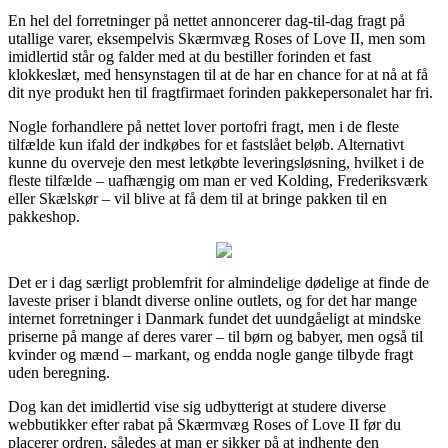
En hel del forretninger på nettet annoncerer dag-til-dag fragt på
utallige varer, eksempelvis Skærmvæg Roses of Love II, men som
imidlertid står og falder med at du bestiller forinden et fast
klokkeslæt, med hensynstagen til at de har en chance for at nå at få
dit nye produkt hen til fragtfirmaet forinden pakkepersonalet har fri.
Nogle forhandlere på nettet lover portofri fragt, men i de fleste
tilfælde kun ifald der indkøbes for et fastslået beløb. Alternativt
kunne du overveje den mest letkøbte leveringsløsning, hvilket i de
fleste tilfælde – uafhængig om man er ved Kolding, Frederiksværk
eller Skælskør – vil blive at få dem til at bringe pakken til en
pakkeshop.
Det er i dag særligt problemfrit for almindelige dødelige at finde de
laveste priser i blandt diverse online outlets, og for det har mange
internet forretninger i Danmark fundet det uundgåeligt at mindske
priserne på mange af deres varer – til børn og babyer, men også til
kvinder og mænd – markant, og endda nogle gange tilbyde fragt
uden beregning.
Dog kan det imidlertid vise sig udbytterigt at studere diverse
webbutikker efter rabat på Skærmvæg Roses of Love II før du
placerer ordren, således at man er sikker på at indhente den