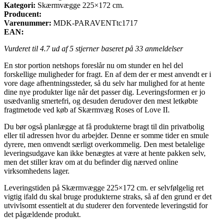
Kategori:
Skærmvægge 225×172 cm.
Producent:
Varenummer:
MDK-PARAVENTtc1717
EAN:
Vurderet til
4.7
ud af 5 stjerner baseret på
33
anmeldelser
En stor portion netshops foreslår nu om stunder en hel del
forskellige muligheder for fragt. En af dem der er mest anvendt er i
vore dage afhentningssteder, så du selv har mulighed for at hente
dine nye produkter lige når det passer dig. Leveringsformen er jo
usædvanlig smertefri, og desuden derudover den mest letkøbte
fragtmetode ved køb af Skærmvæg Roses of Love II.
Du bør også planlægge at få produkterne bragt til din privatbolig
eller til adressen hvor du arbejder. Denne er somme tider en smule
dyrere, men omvendt særligt overkommelig. Den mest betalelige
leveringsudgave kan ikke benægtes at være at hente pakken selv,
men det stiller krav om at du befinder dig nærved online
virksomhedens lager.
Leveringstiden på Skærmvægge 225×172 cm. er selvfølgelig ret
vigtig ifald du skal bruge produkterne straks, så af den grund er det
utvivlsomt essentielt at du studerer den forventede leveringstid for
det pågældende produkt.