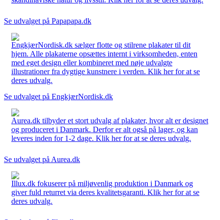
Se udvalget på Papapapa.dk
EngkjærNordisk.dk sælger flotte og stilrene plakater til dit
hjem. Alle plakaterne opsættes internt i virksomheden, enten
med eget design eller kombineret med nøje udvalgte
illustrationer fra dygtige kunstnere i verden. Klik her for at se
deres udvalg.
Se udvalget på EngkjærNordisk.dk
Aurea.dk tilbyder et stort udvalg af plakater, hvor alt er designet
og produceret i Danmark. Derfor er alt også på lager, og kan
leveres inden for 1-2 dage. Klik her for at se deres udvalg.
Se udvalget på Aurea.dk
Illux.dk fokuserer på miljøvenlig produktion i Danmark og
giver fuld returret via deres kvalitetsgaranti. Klik her for at se
deres udvalg.