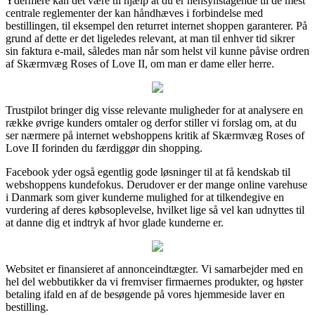
Ydermere kan det være til hjælp at du er hensynstagende til de mest
centrale reglementer der kan håndhæves i forbindelse med
bestillingen, til eksempel den returret internet shoppen garanterer. På
grund af dette er det ligeledes relevant, at man til enhver tid sikrer
sin faktura e-mail, således man når som helst vil kunne påvise ordren
af Skærmvæg Roses of Love II, om man er dame eller herre.
Trustpilot bringer dig visse relevante muligheder for at analysere en
række øvrige kunders omtaler og derfor stiller vi forslag om, at du
ser nærmere på internet webshoppens kritik af Skærmvæg Roses of
Love II forinden du færdiggør din shopping.
Facebook yder også egentlig gode løsninger til at få kendskab til
webshoppens kundefokus. Derudover er der mange online varehuse
i Danmark som giver kunderne mulighed for at tilkendegive en
vurdering af deres købsoplevelse, hvilket lige så vel kan udnyttes til
at danne dig et indtryk af hvor glade kunderne er.
Websitet er finansieret af annonceindtægter. Vi samarbejder med en
hel del webbutikker da vi fremviser firmaernes produkter, og høster
betaling ifald en af de besøgende på vores hjemmeside laver en
bestilling.