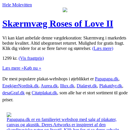
Hele Molevitten
Skærmvæg Roses of Love II
Vi kan klart anbefale denne vægdekoration: Skærmvæg i markedets
bedste kvalitet. Altid ubegrænset returret. Mulighed for gratis fragt.
Klik dig videre for at se flere farver og størrelser.
(Læs mere)
1299
kr.
(Vis fragtpris)
Læs mere »
Køb nu »
De mest populære plakat-webshops i øjeblikket er
Papapapa.dk
,
EngkjærNordisk.dk
,
Aurea.dk
,
Illux.dk
,
Dialægt.dk
,
Plakatdyr.dk
,
desaGraf.dk
og
Citatplakat.dk
, som alle har et stort sortiment til gode
priser.
Papapapa.dk er en familieejet webshop med salg af plakater,
canvas og akustik. Deres Artworks er inspireret af den
skandinaviske natur og livsstil. Klik her for at se deres udvalg.