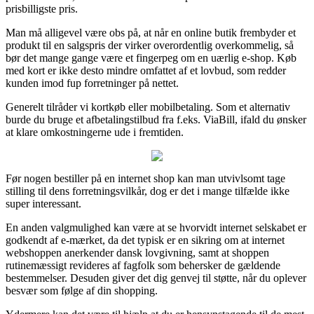
prisbilligste pris.
Man må alligevel være obs på, at når en online butik frembyder et
produkt til en salgspris der virker overordentlig overkommelig, så
bør det mange gange være et fingerpeg om en uærlig e-shop. Køb
med kort er ikke desto mindre omfattet af et lovbud, som redder
kunden imod fup forretninger på nettet.
Generelt tilråder vi kortkøb eller mobilbetaling. Som et alternativ
burde du bruge et afbetalingstilbud fra f.eks. ViaBill, ifald du ønsker
at klare omkostningerne ude i fremtiden.
Før nogen bestiller på en internet shop kan man utvivlsomt tage
stilling til dens forretningsvilkår, dog er det i mange tilfælde ikke
super interessant.
En anden valgmulighed kan være at se hvorvidt internet selskabet er
godkendt af e-mærket, da det typisk er en sikring om at internet
webshoppen anerkender dansk lovgivning, samt at shoppen
rutinemæssigt revideres af fagfolk som behersker de gældende
bestemmelser. Desuden giver det dig genvej til støtte, når du oplever
besvær som følge af din shopping.