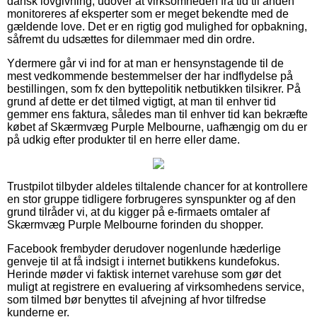
dansk lovgivning, udover at virksomheden fra tid til anden
monitoreres af eksperter som er meget bekendte med de
gældende love. Det er en rigtig god mulighed for opbakning,
såfremt du udsættes for dilemmaer med din ordre.
Ydermere går vi ind for at man er hensynstagende til de
mest vedkommende bestemmelser der har indflydelse på
bestillingen, som fx den byttepolitik netbutikken tilsikrer. På
grund af dette er det tilmed vigtigt, at man til enhver tid
gemmer ens faktura, således man til enhver tid kan bekræfte
købet af Skærmvæg Purple Melbourne, uafhængig om du er
på udkig efter produkter til en herre eller dame.
Trustpilot tilbyder aldeles tiltalende chancer for at kontrollere
en stor gruppe tidligere forbrugeres synspunkter og af den
grund tilråder vi, at du kigger på e-firmaets omtaler af
Skærmvæg Purple Melbourne forinden du shopper.
Facebook frembyder derudover nogenlunde hæderlige
genveje til at få indsigt i internet butikkens kundefokus.
Herinde møder vi faktisk internet varehuse som gør det
muligt at registrere en evaluering af virksomhedens service,
som tilmed bør benyttes til afvejning af hvor tilfredse
kunderne er.