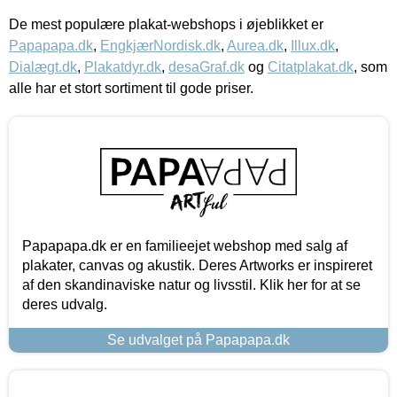
De mest populære plakat-webshops i øjeblikket er
Papapapa.dk
,
EngkjærNordisk.dk
,
Aurea.dk
,
Illux.dk
,
Dialægt.dk
,
Plakatdyr.dk
,
desaGraf.dk
og
Citatplakat.dk
, som
alle har et stort sortiment til gode priser.
Papapapa.dk er en familieejet webshop med salg af
plakater, canvas og akustik. Deres Artworks er inspireret
af den skandinaviske natur og livsstil. Klik her for at se
deres udvalg.
Se udvalget på Papapapa.dk