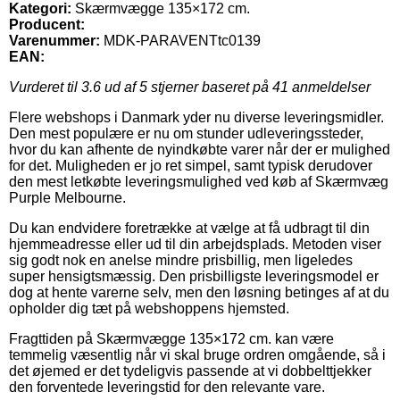
Kategori:
Skærmvægge 135×172 cm.
Producent:
Varenummer:
MDK-PARAVENTtc0139
EAN:
Vurderet til
3.6
ud af 5 stjerner baseret på
41
anmeldelser
Flere webshops i Danmark yder nu diverse leveringsmidler.
Den mest populære er nu om stunder udleveringssteder,
hvor du kan afhente de nyindkøbte varer når der er mulighed
for det. Muligheden er jo ret simpel, samt typisk derudover
den mest letkøbte leveringsmulighed ved køb af Skærmvæg
Purple Melbourne.
Du kan endvidere foretrække at vælge at få udbragt til din
hjemmeadresse eller ud til din arbejdsplads. Metoden viser
sig godt nok en anelse mindre prisbillig, men ligeledes
super hensigtsmæssig. Den prisbilligste leveringsmodel er
dog at hente varerne selv, men den løsning betinges af at du
opholder dig tæt på webshoppens hjemsted.
Fragttiden på Skærmvægge 135×172 cm. kan være
temmelig væsentlig når vi skal bruge ordren omgående, så i
det øjemed er det tydeligvis passende at vi dobbelttjekker
den forventede leveringstid for den relevante vare.