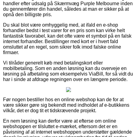
handler efter udsalg på Skærmvæg Purple Melbourne inden
du gennemfører din handel, således at man er sikker på at
opnå den billigste pris.
Du skal blot være omhyggelig med, at ifald en e-shop
forhandler bedst i test varer for en pris som kan virke helt
fantastisk favorabel, kan det ofte være et symbol på en falsk
internet forhandler. Bestillinger med kort er i hvert fald
omsluttet af en regel, som sikrer folk imod falske online
firmaer.
Vi tilråder generelt køb med betalingskort eller
mobilbetaling. Som en anden løsning kan du overveje en
løsning på afbetaling som eksempelvis ViaBill, for så vidt du
har i sinde at afdrage regningen over en længere periode.
Før nogen bestiller hos en online webshop kan de for at
være sikker gøre sig bekendt med indholdet af e-butikkens
vilkår, det er dog tit et tidskrævende projekt.
En nem løsning kan derfor være at efterse om online
webshoppen er tilsluttet e-mærket, eftersom det er en
påvisning af at internet webshoppen understøtter gældende