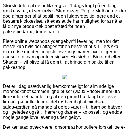
Størstedelen af netbutikker giver 1 dags fragt på en lang
række varer, eksempelvis Skærmvæg Purple Melbourne, der
dog afhænger af at bestillingen fuldbyrdes tidligere end et
bestemt klokkeslæt, således at de har mulighed for at nå at
få dit nye produkt skippet afsted forinden
pakkemedarbejderne har fri.
Flere online webshops yder gebyrfri levering, men for det
meste kun hvis der aftages for en bestemt pris. Ellers skal
man udse dig den billigste leveringsmanér, hvilket gerne –
uanset om man opholder sig ved Holstebro, Birkerød eller
Skagen – vil blive at få dem til at bringe din pakke til en
pakkeshop.
Det er i dag usædvanlig fremkommeligt for almindelige
mennesker at sammenligne priser (via fx PriceRunner) fra
flere internet handler, og af den grund har langt de fleste
firmaer på nettet fundet det nødvendigt at mindske
salgsværdien på mange af deres varer – til børn og babyer,
og ligeledes også til herrer og damer – kolossalt, og endda
nogle gange love levering uden gebyr.
Det kan stadigvæk være lønsomt at kontrollere forskellige e-