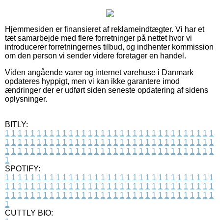
Hjemmesiden er finansieret af reklameindtægter. Vi har et
tæt samarbejde med flere forretninger på nettet hvor vi
introducerer forretningernes tilbud, og indhenter kommission
om den person vi sender videre foretager en handel.
Viden angående varer og internet varehuse i Danmark
opdateres hyppigt, men vi kan ikke garantere imod
ændringer der er udført siden seneste opdatering af sidens
oplysninger.
BITLY:
1
1
1
1
1
1
1
1
1
1
1
1
1
1
1
1
1
1
1
1
1
1
1
1
1
1
1
1
1
1
1
1
1
1
1
1
1
1
1
1
1
1
1
1
1
1
1
1
1
1
1
1
1
1
1
1
1
1
1
1
1
1
1
1
1
1
1
1
1
1
1
1
1
1
1
1
1
1
1
1
1
1
1
1
1
1
1
1
1
1
1
1
1
1
1
1
1
1
1
1
SPOTIFY:
1
1
1
1
1
1
1
1
1
1
1
1
1
1
1
1
1
1
1
1
1
1
1
1
1
1
1
1
1
1
1
1
1
1
1
1
1
1
1
1
1
1
1
1
1
1
1
1
1
1
1
1
1
1
1
1
1
1
1
1
1
1
1
1
1
1
1
1
1
1
1
1
1
1
1
1
1
1
1
1
1
1
1
1
1
1
1
1
1
1
1
1
1
1
1
1
1
1
1
1
CUTTLY BIO: