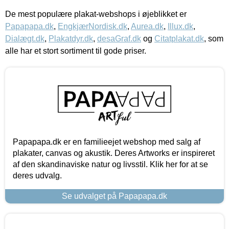
De mest populære plakat-webshops i øjeblikket er
Papapapa.dk
,
EngkjærNordisk.dk
,
Aurea.dk
,
Illux.dk
,
Dialægt.dk
,
Plakatdyr.dk
,
desaGraf.dk
og
Citatplakat.dk
, som
alle har et stort sortiment til gode priser.
Papapapa.dk er en familieejet webshop med salg af
plakater, canvas og akustik. Deres Artworks er inspireret
af den skandinaviske natur og livsstil. Klik her for at se
deres udvalg.
Se udvalget på Papapapa.dk