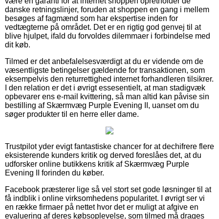
være en garanti for at internet shoppen opretholder de
danske retningslinjer, foruden at shoppen en gang i mellem
besøges af fagmænd som har ekspertise inden for
vedtægterne på området. Det er en rigtig god genvej til at
blive hjulpet, ifald du forvoldes dilemmaer i forbindelse med
dit køb.
Tilmed er det anbefalelsesværdigt at du er vidende om de
væsentligste betingelser gældende for transaktionen, som
eksempelvis den returrettighed internet forhandleren tilsikrer.
I den relation er det i øvrigt essesentielt, at man stadigvæk
opbevarer ens e-mail kvittering, så man altid kan påvise sin
bestilling af Skærmvæg Purple Evening II, uanset om du
søger produkter til en herre eller dame.
Trustpilot yder evigt fantastiske chancer for at dechifrere flere
eksisterende kunders kritik og derved foreslåes det, at du
udforsker online butikkens kritik af Skærmvæg Purple
Evening II forinden du køber.
Facebook præsterer lige så vel stort set gode løsninger til at
få indblik i online virksomhedens popularitet. I øvrigt ser vi
en række firmaer på nettet hvor det er muligt at afgive en
evaluering af deres købsoplevelse, som tilmed må drages