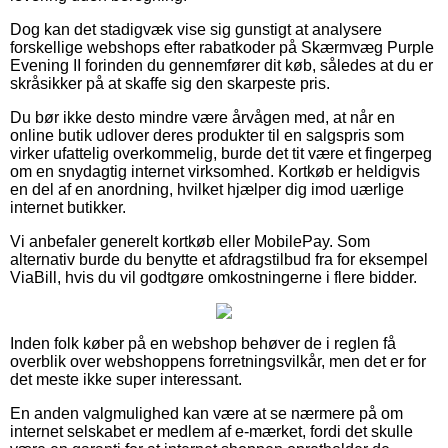
Dog kan det stadigvæk vise sig gunstigt at analysere
forskellige webshops efter rabatkoder på Skærmvæg Purple
Evening II forinden du gennemfører dit køb, således at du er
skråsikker på at skaffe sig den skarpeste pris.
Du bør ikke desto mindre være årvågen med, at når en
online butik udlover deres produkter til en salgspris som
virker ufattelig overkommelig, burde det tit være et fingerpeg
om en snydagtig internet virksomhed. Kortkøb er heldigvis
en del af en anordning, hvilket hjælper dig imod uærlige
internet butikker.
Vi anbefaler generelt kortkøb eller MobilePay. Som
alternativ burde du benytte et afdragstilbud fra for eksempel
ViaBill, hvis du vil godtgøre omkostningerne i flere bidder.
Inden folk køber på en webshop behøver de i reglen få
overblik over webshoppens forretningsvilkår, men det er for
det meste ikke super interessant.
En anden valgmulighed kan være at se nærmere på om
internet selskabet er medlem af e-mærket, fordi det skulle