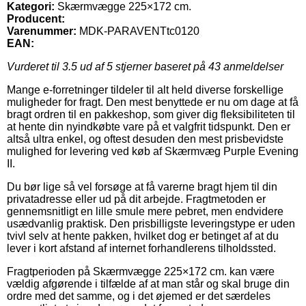
Kategori:
Skærmvægge 225×172 cm.
Producent:
Varenummer:
MDK-PARAVENTtc0120
EAN:
Vurderet til
3.5
ud af 5 stjerner baseret på
43
anmeldelser
Mange e-forretninger tildeler til alt held diverse forskellige
muligheder for fragt. Den mest benyttede er nu om dage at få
bragt ordren til en pakkeshop, som giver dig fleksibiliteten til
at hente din nyindkøbte vare på et valgfrit tidspunkt. Den er
altså ultra enkel, og oftest desuden den mest prisbevidste
mulighed for levering ved køb af Skærmvæg Purple Evening
II.
Du bør lige så vel forsøge at få varerne bragt hjem til din
privatadresse eller ud på dit arbejde. Fragtmetoden er
gennemsnitligt en lille smule mere pebret, men endvidere
usædvanlig praktisk. Den prisbilligste leveringstype er uden
tvivl selv at hente pakken, hvilket dog er betinget af at du
lever i kort afstand af internet forhandlerens tilholdssted.
Fragtperioden på Skærmvægge 225×172 cm. kan være
vældig afgørende i tilfælde af at man står og skal bruge din
ordre med det samme, og i det øjemed er det særdeles