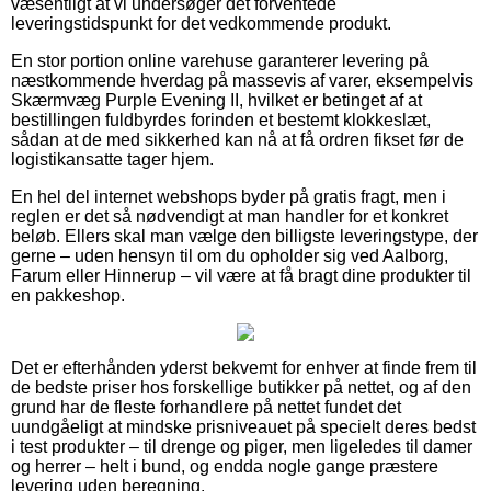
væsentligt at vi undersøger det forventede
leveringstidspunkt for det vedkommende produkt.
En stor portion online varehuse garanterer levering på
næstkommende hverdag på massevis af varer, eksempelvis
Skærmvæg Purple Evening II, hvilket er betinget af at
bestillingen fuldbyrdes forinden et bestemt klokkeslæt,
sådan at de med sikkerhed kan nå at få ordren fikset før de
logistikansatte tager hjem.
En hel del internet webshops byder på gratis fragt, men i
reglen er det så nødvendigt at man handler for et konkret
beløb. Ellers skal man vælge den billigste leveringstype, der
gerne – uden hensyn til om du opholder sig ved Aalborg,
Farum eller Hinnerup – vil være at få bragt dine produkter til
en pakkeshop.
Det er efterhånden yderst bekvemt for enhver at finde frem til
de bedste priser hos forskellige butikker på nettet, og af den
grund har de fleste forhandlere på nettet fundet det
uundgåeligt at mindske prisniveauet på specielt deres bedst
i test produkter – til drenge og piger, men ligeledes til damer
og herrer – helt i bund, og endda nogle gange præstere
levering uden beregning.