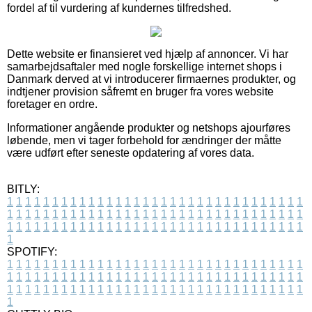
fordel af til vurdering af kundernes tilfredshed.
Dette website er finansieret ved hjælp af annoncer. Vi har
samarbejdsaftaler med nogle forskellige internet shops i
Danmark derved at vi introducerer firmaernes produkter, og
indtjener provision såfremt en bruger fra vores website
foretager en ordre.
Informationer angående produkter og netshops ajourføres
løbende, men vi tager forbehold for ændringer der måtte
være udført efter seneste opdatering af vores data.
BITLY:
1
1
1
1
1
1
1
1
1
1
1
1
1
1
1
1
1
1
1
1
1
1
1
1
1
1
1
1
1
1
1
1
1
1
1
1
1
1
1
1
1
1
1
1
1
1
1
1
1
1
1
1
1
1
1
1
1
1
1
1
1
1
1
1
1
1
1
1
1
1
1
1
1
1
1
1
1
1
1
1
1
1
1
1
1
1
1
1
1
1
1
1
1
1
1
1
1
1
1
1
SPOTIFY:
1
1
1
1
1
1
1
1
1
1
1
1
1
1
1
1
1
1
1
1
1
1
1
1
1
1
1
1
1
1
1
1
1
1
1
1
1
1
1
1
1
1
1
1
1
1
1
1
1
1
1
1
1
1
1
1
1
1
1
1
1
1
1
1
1
1
1
1
1
1
1
1
1
1
1
1
1
1
1
1
1
1
1
1
1
1
1
1
1
1
1
1
1
1
1
1
1
1
1
1