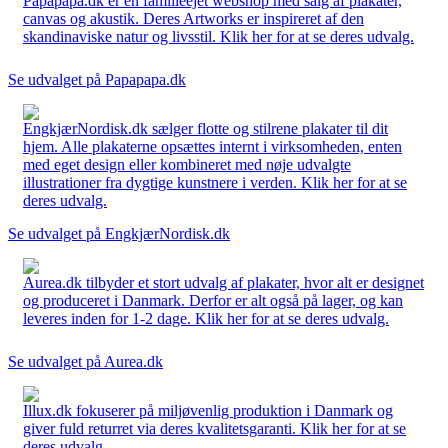
Papapapa.dk er en familieejet webshop med salg af plakater,
canvas og akustik. Deres Artworks er inspireret af den
skandinaviske natur og livsstil. Klik her for at se deres udvalg.
Se udvalget på Papapapa.dk
EngkjærNordisk.dk sælger flotte og stilrene plakater til dit
hjem. Alle plakaterne opsættes internt i virksomheden, enten
med eget design eller kombineret med nøje udvalgte
illustrationer fra dygtige kunstnere i verden. Klik her for at se
deres udvalg.
Se udvalget på EngkjærNordisk.dk
Aurea.dk tilbyder et stort udvalg af plakater, hvor alt er designet
og produceret i Danmark. Derfor er alt også på lager, og kan
leveres inden for 1-2 dage. Klik her for at se deres udvalg.
Se udvalget på Aurea.dk
Illux.dk fokuserer på miljøvenlig produktion i Danmark og
giver fuld returret via deres kvalitetsgaranti. Klik her for at se
deres udvalg.