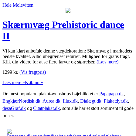
Hele Molevitten
Skærmvæg Prehistoric dance
II
Vi kan klart anbefale denne vægdekoration: Skærmvæg i markedets
bedste kvalitet. Altid ubegrænset returret. Mulighed for gratis fragt.
Klik dig videre for at se flere farver og størrelser.
(Læs mere)
1299
kr.
(Vis fragtpris)
Læs mere »
Køb nu »
De mest populære plakat-webshops i øjeblikket er
Papapapa.dk
,
EngkjærNordisk.dk
,
Aurea.dk
,
Illux.dk
,
Dialægt.dk
,
Plakatdyr.dk
,
desaGraf.dk
og
Citatplakat.dk
, som alle har et stort sortiment til gode
priser.