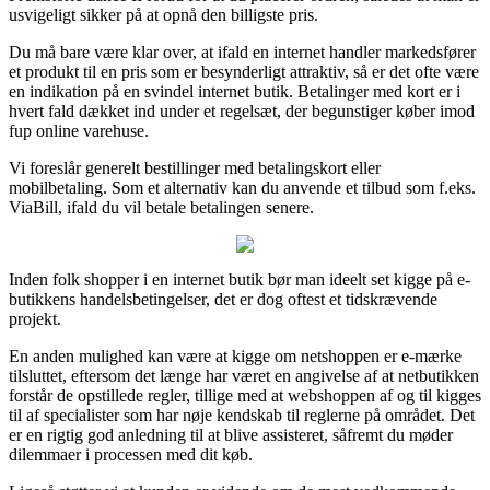
usvigeligt sikker på at opnå den billigste pris.
Du må bare være klar over, at ifald en internet handler markedsfører
et produkt til en pris som er besynderligt attraktiv, så er det ofte være
en indikation på en svindel internet butik. Betalinger med kort er i
hvert fald dækket ind under et regelsæt, der begunstiger køber imod
fup online varehuse.
Vi foreslår generelt bestillinger med betalingskort eller
mobilbetaling. Som et alternativ kan du anvende et tilbud som f.eks.
ViaBill, ifald du vil betale betalingen senere.
Inden folk shopper i en internet butik bør man ideelt set kigge på e-
butikkens handelsbetingelser, det er dog oftest et tidskrævende
projekt.
En anden mulighed kan være at kigge om netshoppen er e-mærke
tilsluttet, eftersom det længe har været en angivelse af at netbutikken
forstår de opstillede regler, tillige med at webshoppen af og til kigges
til af specialister som har nøje kendskab til reglerne på området. Det
er en rigtig god anledning til at blive assisteret, såfremt du møder
dilemmaer i processen med dit køb.