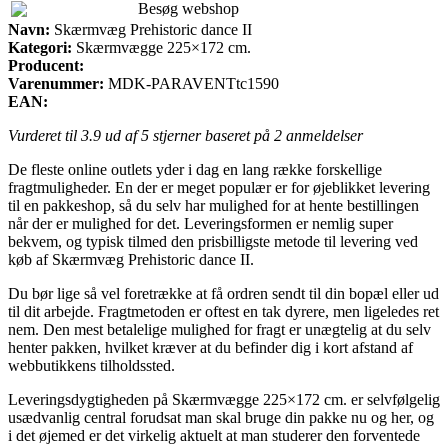
Besøg webshop
Navn:
Skærmvæg Prehistoric dance II
Kategori:
Skærmvægge 225×172 cm.
Producent:
Varenummer:
MDK-PARAVENTtc1590
EAN:
Vurderet til
3.9
ud af 5 stjerner baseret på
2
anmeldelser
De fleste online outlets yder i dag en lang række forskellige
fragtmuligheder. En der er meget populær er for øjeblikket levering
til en pakkeshop, så du selv har mulighed for at hente bestillingen
når der er mulighed for det. Leveringsformen er nemlig super
bekvem, og typisk tilmed den prisbilligste metode til levering ved
køb af Skærmvæg Prehistoric dance II.
Du bør lige så vel foretrække at få ordren sendt til din bopæl eller ud
til dit arbejde. Fragtmetoden er oftest en tak dyrere, men ligeledes ret
nem. Den mest betalelige mulighed for fragt er unægtelig at du selv
henter pakken, hvilket kræver at du befinder dig i kort afstand af
webbutikkens tilholdssted.
Leveringsdygtigheden på Skærmvægge 225×172 cm. er selvfølgelig
usædvanlig central forudsat man skal bruge din pakke nu og her, og
i det øjemed er det virkelig aktuelt at man studerer den forventede