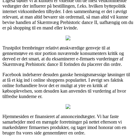
Ligeså støtter vi at kunden er vidende om de mest vedkommende
vedtægter der influerer på bestillingen, f.eks. hvilken byttepolitik
internet virksomheden tilbyder. I den sammenhæng er det i øvrigt
relevant, at man altid bevarer sin ordremail, så man altid vil kunne
bevise handlen af Skærmvæg Prehistoric dance II, uafhængig om du
er på shopping til en mand eller kvinde.
Trustpilot frembringer relativt ønskværdige genveje til at
gennemstøve en stor portion nuværende konsumenters kritik og
derved er det smart, at du eksaminerer e-firmaets vurderinger af
Skærmvæg Prehistoric dance II forinden du placerer din ordre.
Facebook indebærer desuden ganske hensigtsmæssige løsninger til
at få et kig ind i online shoppens popularitet. I øvrigt ses faktisk
online forhandlere hvor det er muligt at ytre en kritik af
købsoplevelsen, som desuden kan anvendes til vurdering af hvor
tilfredse kunderne er.
Hjemmesiden er finansieret af annonceindtægter. Vi har faste
samarbejder med en mængde forretninger på nettet eftersom vi
markedsfører firmaernes produkter, og tager imod honorar om en
bruger fra vores side gennemfører en ordre.