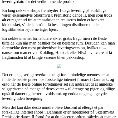
leveringsdato for det vedkommende produkt.
En lang række e-shops frembyder 1 dags levering på adskillige
varer, eksempelvis Skærmvæg Prehistoric dance II, men som trods
alt er regnet ud fra at transaktionen realiseres inden et konkret
klokkeslæt, så de kan nå at få bestillingen distribueret inden
logistikmedarbejderne tager hjem.
En række internet forhandlere sikrer gratis fragt, men i de fleste
tilfælde kun når man bestiller for en bestemt sum. Desuden kan man
foretrække den mest prisbevidste leveringsversion, hvilket tit –
uanset om man er ved Kolding, Holbæk eller Nivå – vil være at få
fragtmanden til at bringe varerne til en pakkeshop.
Det er i dag særligt overkommeligt for almindelige mennesker at
finde de bedste priser hos forskellige internet firmaer i Danmark, og
ergo har de fleste online forretninger set sig nødsaget til at mindske
salgspriserne på mange af deres varer – til drenge og piger, og tillige
også til damer og herrer – voldsomt, og endda nogle gange yde
levering uden beregning.
Men det kan ikke desto mindre blive lønsomt at eftergå et par
forskellige internet shops i Danmark efter rabatkoder på Skærmvæg
Prehistoric dance II forud for at du placerer ordren, således at man er