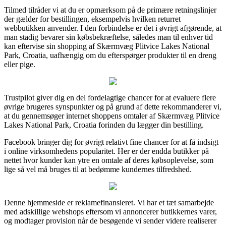
Tilmed tilråder vi at du er opmærksom på de primære retningslinjer
der gælder for bestillingen, eksempelvis hvilken returret
webbutikken anvender. I den forbindelse er det i øvrigt afgørende, at
man stadig bevarer sin købsbekræftelse, således man til enhver tid
kan eftervise sin shopping af Skærmvæg Plitvice Lakes National
Park, Croatia, uafhængig om du efterspørger produkter til en dreng
eller pige.
Trustpilot giver dig en del fordelagtige chancer for at evaluere flere
øvrige brugeres synspunkter og på grund af dette rekommanderer vi,
at du gennemsøger internet shoppens omtaler af Skærmvæg Plitvice
Lakes National Park, Croatia forinden du lægger din bestilling.
Facebook bringer dig for øvrigt relativt fine chancer for at få indsigt
i online virksomhedens popularitet. Her er der endda butikker på
nettet hvor kunder kan ytre en omtale af deres købsoplevelse, som
lige så vel må bruges til at bedømme kundernes tilfredshed.
Denne hjemmeside er reklamefinansieret. Vi har et tæt samarbejde
med adskillige webshops eftersom vi annoncerer butikkernes varer,
og modtager provision når de besøgende vi sender videre realiserer