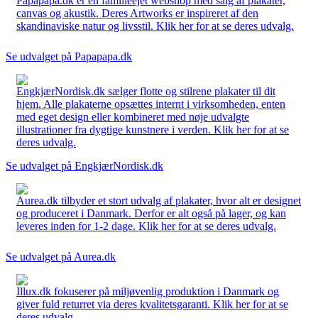
Papapapa.dk er en familieejet webshop med salg af plakater,
canvas og akustik. Deres Artworks er inspireret af den
skandinaviske natur og livsstil. Klik her for at se deres udvalg.
Se udvalget på Papapapa.dk
EngkjærNordisk.dk sælger flotte og stilrene plakater til dit
hjem. Alle plakaterne opsættes internt i virksomheden, enten
med eget design eller kombineret med nøje udvalgte
illustrationer fra dygtige kunstnere i verden. Klik her for at se
deres udvalg.
Se udvalget på EngkjærNordisk.dk
Aurea.dk tilbyder et stort udvalg af plakater, hvor alt er designet
og produceret i Danmark. Derfor er alt også på lager, og kan
leveres inden for 1-2 dage. Klik her for at se deres udvalg.
Se udvalget på Aurea.dk
Illux.dk fokuserer på miljøvenlig produktion i Danmark og
giver fuld returret via deres kvalitetsgaranti. Klik her for at se
deres udvalg.