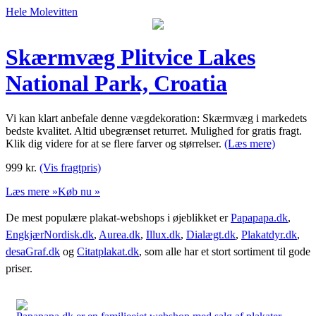
Hele Molevitten
Skærmvæg Plitvice Lakes
National Park, Croatia
Vi kan klart anbefale denne vægdekoration: Skærmvæg i markedets
bedste kvalitet. Altid ubegrænset returret. Mulighed for gratis fragt.
Klik dig videre for at se flere farver og størrelser.
(Læs mere)
999
kr.
(Vis fragtpris)
Læs mere »
Køb nu »
De mest populære plakat-webshops i øjeblikket er
Papapapa.dk
,
EngkjærNordisk.dk
,
Aurea.dk
,
Illux.dk
,
Dialægt.dk
,
Plakatdyr.dk
,
desaGraf.dk
og
Citatplakat.dk
, som alle har et stort sortiment til gode
priser.