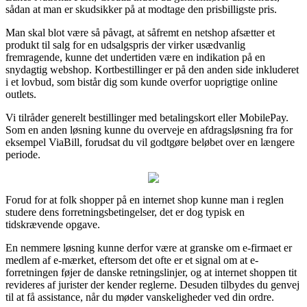
sådan at man er skudsikker på at modtage den prisbilligste pris.
Man skal blot være så påvagt, at såfremt en netshop afsætter et
produkt til salg for en udsalgspris der virker usædvanlig
fremragende, kunne det undertiden være en indikation på en
snydagtig webshop. Kortbestillinger er på den anden side inkluderet
i et lovbud, som bistår dig som kunde overfor uoprigtige online
outlets.
Vi tilråder generelt bestillinger med betalingskort eller MobilePay.
Som en anden løsning kunne du overveje en afdragsløsning fra for
eksempel ViaBill, forudsat du vil godtgøre beløbet over en længere
periode.
Forud for at folk shopper på en internet shop kunne man i reglen
studere dens forretningsbetingelser, det er dog typisk en
tidskrævende opgave.
En nemmere løsning kunne derfor være at granske om e-firmaet er
medlem af e-mærket, eftersom det ofte er et signal om at e-
forretningen føjer de danske retningslinjer, og at internet shoppen tit
revideres af jurister der kender reglerne. Desuden tilbydes du genvej
til at få assistance, når du møder vanskeligheder ved din ordre.