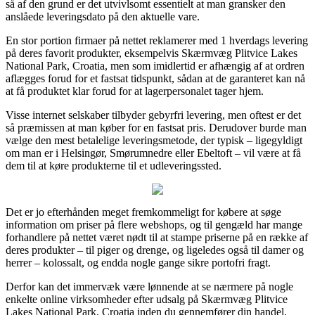
så af den grund er det utvivlsomt essentielt at man gransker den
anslåede leveringsdato på den aktuelle vare.
En stor portion firmaer på nettet reklamerer med 1 hverdags levering
på deres favorit produkter, eksempelvis Skærmvæg Plitvice Lakes
National Park, Croatia, men som imidlertid er afhængig af at ordren
aflægges forud for et fastsat tidspunkt, sådan at de garanteret kan nå
at få produktet klar forud for at lagerpersonalet tager hjem.
Visse internet selskaber tilbyder gebyrfri levering, men oftest er det
så præmissen at man køber for en fastsat pris. Derudover burde man
vælge den mest betalelige leveringsmetode, der typisk – ligegyldigt
om man er i Helsingør, Smørumnedre eller Ebeltoft – vil være at få
dem til at køre produkterne til et udleveringssted.
Det er jo efterhånden meget fremkommeligt for købere at søge
information om priser på flere webshops, og til gengæld har mange
forhandlere på nettet været nødt til at stampe priserne på en række af
deres produkter – til piger og drenge, og ligeledes også til damer og
herrer – kolossalt, og endda nogle gange sikre portofri fragt.
Derfor kan det immervæk være lønnende at se nærmere på nogle
enkelte online virksomheder efter udsalg på Skærmvæg Plitvice
Lakes National Park, Croatia inden du gennemfører din handel,