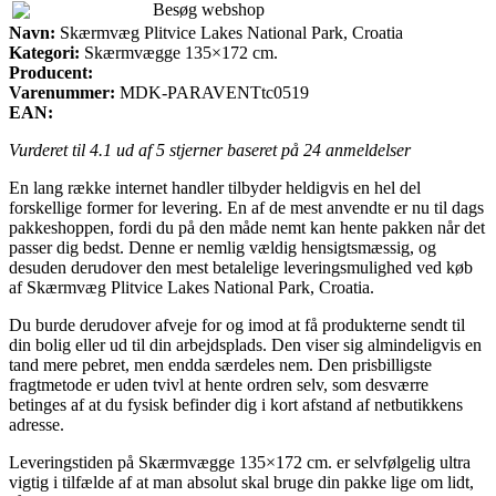
Besøg webshop
Navn:
Skærmvæg Plitvice Lakes National Park, Croatia
Kategori:
Skærmvægge 135×172 cm.
Producent:
Varenummer:
MDK-PARAVENTtc0519
EAN:
Vurderet til
4.1
ud af 5 stjerner baseret på
24
anmeldelser
En lang række internet handler tilbyder heldigvis en hel del
forskellige former for levering. En af de mest anvendte er nu til dags
pakkeshoppen, fordi du på den måde nemt kan hente pakken når det
passer dig bedst. Denne er nemlig vældig hensigtsmæssig, og
desuden derudover den mest betalelige leveringsmulighed ved køb
af Skærmvæg Plitvice Lakes National Park, Croatia.
Du burde derudover afveje for og imod at få produkterne sendt til
din bolig eller ud til din arbejdsplads. Den viser sig almindeligvis en
tand mere pebret, men endda særdeles nem. Den prisbilligste
fragtmetode er uden tvivl at hente ordren selv, som desværre
betinges af at du fysisk befinder dig i kort afstand af netbutikkens
adresse.
Leveringstiden på Skærmvægge 135×172 cm. er selvfølgelig ultra
vigtig i tilfælde af at man absolut skal bruge din pakke lige om lidt,