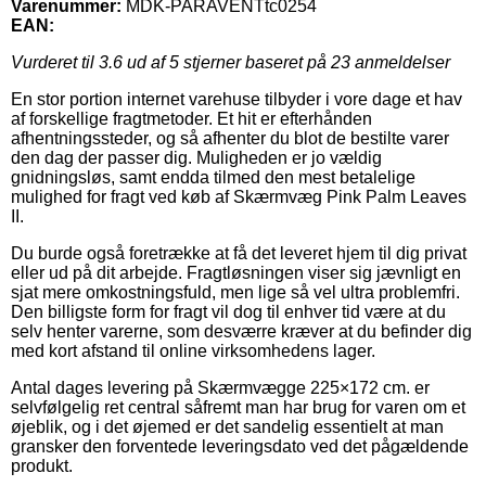
Varenummer:
MDK-PARAVENTtc0254
EAN:
Vurderet til
3.6
ud af 5 stjerner baseret på
23
anmeldelser
En stor portion internet varehuse tilbyder i vore dage et hav
af forskellige fragtmetoder. Et hit er efterhånden
afhentningssteder, og så afhenter du blot de bestilte varer
den dag der passer dig. Muligheden er jo vældig
gnidningsløs, samt endda tilmed den mest betalelige
mulighed for fragt ved køb af Skærmvæg Pink Palm Leaves
II.
Du burde også foretrække at få det leveret hjem til dig privat
eller ud på dit arbejde. Fragtløsningen viser sig jævnligt en
sjat mere omkostningsfuld, men lige så vel ultra problemfri.
Den billigste form for fragt vil dog til enhver tid være at du
selv henter varerne, som desværre kræver at du befinder dig
med kort afstand til online virksomhedens lager.
Antal dages levering på Skærmvægge 225×172 cm. er
selvfølgelig ret central såfremt man har brug for varen om et
øjeblik, og i det øjemed er det sandelig essentielt at man
gransker den forventede leveringsdato ved det pågældende
produkt.