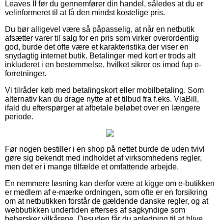
Leaves II før du gennemfører din handel, således at du er
velinformeret til at få den mindst kostelige pris.
Du bør alligevel være så påpasselig, at når en netbutik
afsætter varer til salg for en pris som virker overordentlig
god, burde det ofte være et karakteristika der viser en
snydagtig internet butik. Betalinger med kort er trods alt
inkluderet i en bestemmelse, hvilket sikrer os imod fup e-
forretninger.
Vi tilråder køb med betalingskort eller mobilbetaling. Som
alternativ kan du drage nytte af et tilbud fra f.eks. ViaBill,
ifald du efterspørger at afbetale beløbet over en længere
periode.
Før nogen bestiller i en shop på nettet burde de uden tvivl
gøre sig bekendt med indholdet af virksomhedens regler,
men det er i mange tilfælde et omfattende arbejde.
En nemmere løsning kan derfor være at kigge om e-butikken
er medlem af e-mærke ordningen, som ofte er en forsikring
om at netbutikken forstår de gældende danske regler, og at
webbutikken undertiden efterses af sagkyndige som
behersker vilkårene. Desuden får du anledning til at blive