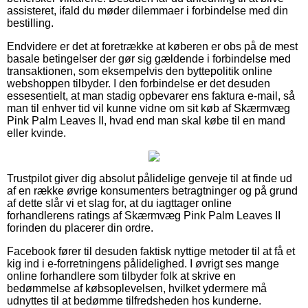
assisteret, ifald du møder dilemmaer i forbindelse med din
bestilling.
Endvidere er det at foretrække at køberen er obs på de mest
basale betingelser der gør sig gældende i forbindelse med
transaktionen, som eksempelvis den byttepolitik online
webshoppen tilbyder. I den forbindelse er det desuden
essesentielt, at man stadig opbevarer ens faktura e-mail, så
man til enhver tid vil kunne vidne om sit køb af Skærmvæg
Pink Palm Leaves II, hvad end man skal købe til en mand
eller kvinde.
Trustpilot giver dig absolut pålidelige genveje til at finde ud
af en række øvrige konsumenters betragtninger og på grund
af dette slår vi et slag for, at du iagttager online
forhandlerens ratings af Skærmvæg Pink Palm Leaves II
forinden du placerer din ordre.
Facebook fører til desuden faktisk nyttige metoder til at få et
kig ind i e-forretningens pålidelighed. I øvrigt ses mange
online forhandlere som tilbyder folk at skrive en
bedømmelse af købsoplevelsen, hvilket ydermere må
udnyttes til at bedømme tilfredsheden hos kunderne.