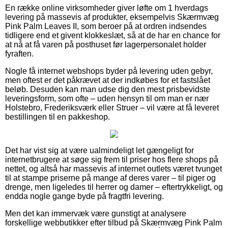
En række online virksomheder giver løfte om 1 hverdags
levering på massevis af produkter, eksempelvis Skærmvæg
Pink Palm Leaves II, som beroer på at ordren indsendes
tidligere end et givent klokkeslæt, så at de har en chance for
at nå at få varen på posthuset før lagerpersonalet holder
fyraften.
Nogle få internet webshops byder på levering uden gebyr,
men oftest er det påkrævet at der indkøbes for et fastslået
beløb. Desuden kan man udse dig den mest prisbevidste
leveringsform, som ofte – uden hensyn til om man er nær
Holstebro, Frederiksværk eller Struer – vil være at få leveret
bestillingen til en pakkeshop.
Det har vist sig at være ualmindeligt let gængeligt for
internetbrugere at søge sig frem til priser hos flere shops på
nettet, og altså har massevis af internet outlets været tvunget
til at stampe priserne på mange af deres varer – til piger og
drenge, men ligeledes til herrer og damer – eftertrykkeligt, og
endda nogle gange byde på fragtfri levering.
Men det kan immervæk være gunstigt at analysere
forskellige webbutikker efter tilbud på Skærmvæg Pink Palm