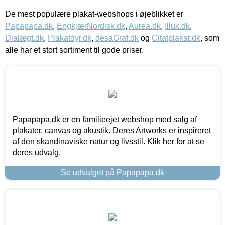
De mest populære plakat-webshops i øjeblikket er
Papapapa.dk
,
EngkjærNordisk.dk
,
Aurea.dk
,
Illux.dk
,
Dialægt.dk
,
Plakatdyr.dk
,
desaGraf.dk
og
Citatplakat.dk
, som
alle har et stort sortiment til gode priser.
Papapapa.dk er en familieejet webshop med salg af
plakater, canvas og akustik. Deres Artworks er inspireret
af den skandinaviske natur og livsstil. Klik her for at se
deres udvalg.
Se udvalget på Papapapa.dk