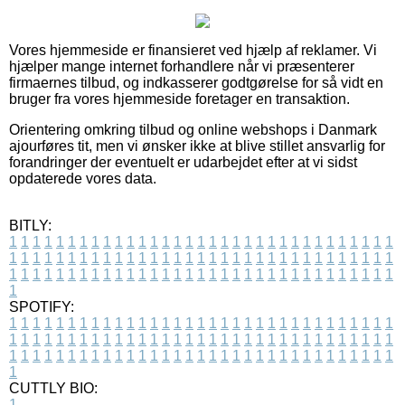
Vores hjemmeside er finansieret ved hjælp af reklamer. Vi
hjælper mange internet forhandlere når vi præsenterer
firmaernes tilbud, og indkasserer godtgørelse for så vidt en
bruger fra vores hjemmeside foretager en transaktion.
Orientering omkring tilbud og online webshops i Danmark
ajourføres tit, men vi ønsker ikke at blive stillet ansvarlig for
forandringer der eventuelt er udarbejdet efter at vi sidst
opdaterede vores data.
BITLY:
1
1
1
1
1
1
1
1
1
1
1
1
1
1
1
1
1
1
1
1
1
1
1
1
1
1
1
1
1
1
1
1
1
1
1
1
1
1
1
1
1
1
1
1
1
1
1
1
1
1
1
1
1
1
1
1
1
1
1
1
1
1
1
1
1
1
1
1
1
1
1
1
1
1
1
1
1
1
1
1
1
1
1
1
1
1
1
1
1
1
1
1
1
1
1
1
1
1
1
1
SPOTIFY:
1
1
1
1
1
1
1
1
1
1
1
1
1
1
1
1
1
1
1
1
1
1
1
1
1
1
1
1
1
1
1
1
1
1
1
1
1
1
1
1
1
1
1
1
1
1
1
1
1
1
1
1
1
1
1
1
1
1
1
1
1
1
1
1
1
1
1
1
1
1
1
1
1
1
1
1
1
1
1
1
1
1
1
1
1
1
1
1
1
1
1
1
1
1
1
1
1
1
1
1
CUTTLY BIO:
1