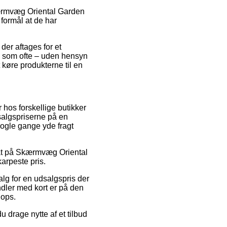
Skærmvæg Oriental Garden
formål at de har
der aftages for et
g, som ofte – uden hensyn
t køre produkterne til en
r hos forskellige butikker
dsalgspriserne på en
nogle gange yde fragt
abat på Skærmvæg Oriental
arpeste pris.
alg for en udsalgspris der
ndler med kort er på den
hops.
u drage nytte af et tilbud