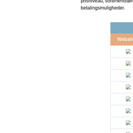
prisniveau, sortimentstø
betalingsmuligheder.
Websh