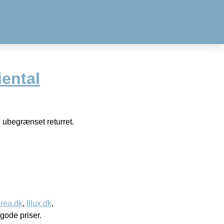
ental
 ubegrænset returret.
rea.dk
,
Illux.dk
,
l gode priser.