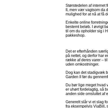
Størstedelen af internet
II, men vær vagtsom da d
mulighed for at nå at få
Enkelte online forretning
bestemt beløb. I øvrigt b
til om du opholder sig i H
pakkeshop.
Det er efterhånden særligt
på nettet, og derfor har 
række af deres varer – t
uden omkostninger.
Dog kan det stadigvæk bl
Garden II før du gennemfø
Du bør lige meget hvad væ
er uhørt fordelagtig, så
anden side omsluttet af 
Generelt slår vi et slag f
fra eksempelvis ViaBill, 