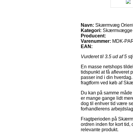
Navn:
Skærmvæg Orienta
Kategori:
Skærmvægge 
Producent:
Varenummer:
MDK-PAR
EAN:
Vurderet til
3.5
ud af 5 st
En masse netshops tildel
tidspunkt at få afleveret
passer ind i din hverda
fragtform ved køb af Skæ
Du kan på samme måde væl
er mange gange lidt mere
dog til enhver tid være s
forhandlerens arbejdslag
Fragtperioden på Skærmvæ
ordren inden for kort tid,
relevante produkt.