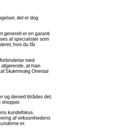
gelser, det er dog
 generelt er en garanti
tilses af specialister som
teret, hvis du får
i forbindelse med
ge afgørende, at man
ing af Skærmvæg Oriental
r og derved tilrådes det,
u shopper.
edens kundefokus.
rdering af virksomhedens
kunderne er.