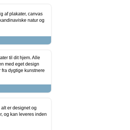
 af plakater, canvas
skandinaviske natur og
er til dit hjem. Alle
ten med eget design
r fra dygtige kunstnere
 alt er designet og
r, og kan leveres inden