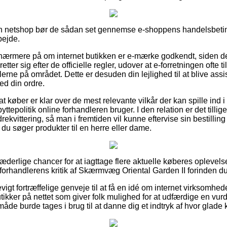
 en netshop bør de sådan set gennemse e-shoppens handelsbetin
bejde.
nærmere på om internet butikken er e-mærke godkendt, siden det
retter sig efter de officielle regler, udover at e-forretningen ofte 
erne på området. Dette er desuden din lejlighed til at blive assis
d din ordre.
t køber er klar over de mest relevante vilkår der kan spille ind 
ttepolitik online forhandleren bruger. I den relation er det tilli
rekvittering, så man i fremtiden vil kunne eftervise sin bestill
du søger produkter til en herre eller dame.
hæderlige chancer for at iagttage flere aktuelle køberes oplevelse
e-forhandlerens kritik af Skærmvæg Oriental Garden II forinden d
 evigt fortræffelige genveje til at få en idé om internet virksomh
utikker på nettet som giver folk mulighed for at udfærdige en vu
de burde tages i brug til at danne dig et indtryk af hvor glade 