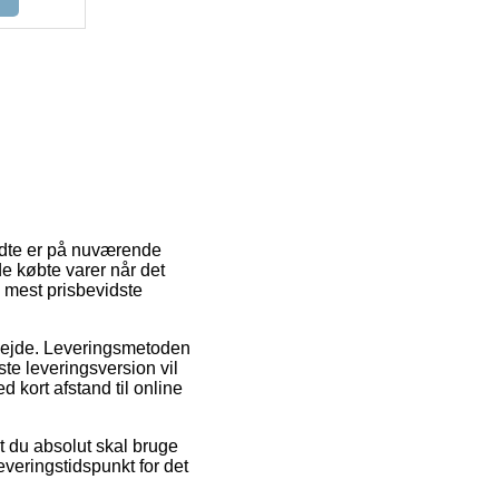
ndte er på nuværende
de købte varer når det
 mest prisbevidste
rbejde. Leveringsmetoden
te leveringsversion vil
 kort afstand til online
t du absolut skal bruge
leveringstidspunkt for det