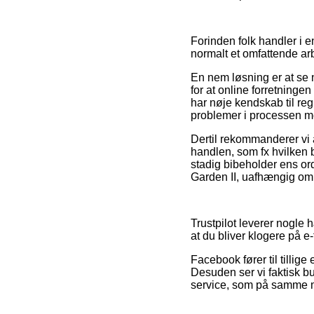
Forinden folk handler i
normalt et omfattende ar
En nem løsning er at se 
for at online forretningen 
har nøje kendskab til regl
problemer i processen me
Dertil rekommanderer vi a
handlen, som fx hvilken by
stadig bibeholder ens ord
Garden II, uafhængig om 
Trustpilot leverer nogle 
at du bliver klogere på 
Facebook fører til tillige
Desuden ser vi faktisk b
service, som på samme må