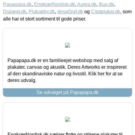
Papapapa.dk
,
EngkjærNordisk.dk
,
Aurea.dk
,
Illux.dk
,
Dialægt.dk
,
Plakatdyr.dk
,
desaGraf.dk
og
Citatplakat.dk
, som
alle har et stort sortiment til gode priser.
Papapapa.dk er en familieejet webshop med salg af
plakater, canvas og akustik. Deres Artworks er inspireret
af den skandinaviske natur og livsstil. Klik her for at se
deres udvalg.
Se udvalget på Papapapa.dk
EngkjærNordisk.dk sælger flotte og stilrene plakater til