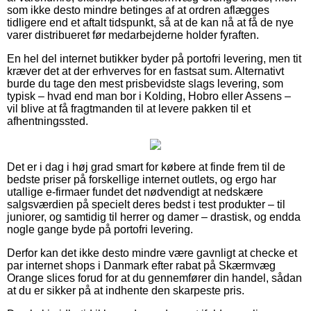
som ikke desto mindre betinges af at ordren aflægges
tidligere end et aftalt tidspunkt, så at de kan nå at få de nye
varer distribueret før medarbejderne holder fyraften.
En hel del internet butikker byder på portofri levering, men tit
kræver det at der erhverves for en fastsat sum. Alternativt
burde du tage den mest prisbevidste slags levering, som
typisk – hvad end man bor i Kolding, Hobro eller Assens –
vil blive at få fragtmanden til at levere pakken til et
afhentningssted.
Det er i dag i høj grad smart for købere at finde frem til de
bedste priser på forskellige internet outlets, og ergo har
utallige e-firmaer fundet det nødvendigt at nedskære
salgsværdien på specielt deres bedst i test produkter – til
juniorer, og samtidig til herrer og damer – drastisk, og endda
nogle gange byde på portofri levering.
Derfor kan det ikke desto mindre være gavnligt at checke et
par internet shops i Danmark efter rabat på Skærmvæg
Orange slices forud for at du gennemfører din handel, sådan
at du er sikker på at indhente den skarpeste pris.