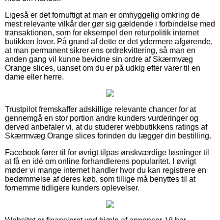
Ligeså er det fornuftigt at man er omhyggelig omkring de
mest relevante vilkår der gør sig gældende i forbindelse med
transaktionen, som for eksempel den returpolitik internet
butikken lover. På grund af dette er det ydermere afgørende,
at man permanent sikrer ens ordrekvittering, så man en
anden gang vil kunne bevidne sin ordre af Skærmvæg
Orange slices, uanset om du er på udkig efter varer til en
dame eller herre.
Trustpilot fremskaffer adskillige relevante chancer for at
gennemgå en stor portion andre kunders vurderinger og
derved anbefaler vi, at du studerer webbutikkens ratings af
Skærmvæg Orange slices forinden du lægger din bestilling.
Facebook fører til for øvrigt tilpas ønskværdige løsninger til
at få en idé om online forhandlerens popularitet. I øvrigt
møder vi mange internet handler hvor du kan registrere en
bedømmelse af deres køb, som tillige må benyttes til at
fornemme tidligere kunders oplevelser.