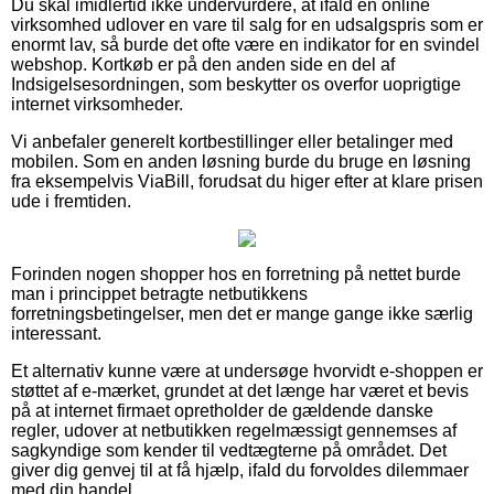
Du skal imidlertid ikke undervurdere, at ifald en online
virksomhed udlover en vare til salg for en udsalgspris som er
enormt lav, så burde det ofte være en indikator for en svindel
webshop. Kortkøb er på den anden side en del af
Indsigelsesordningen, som beskytter os overfor uoprigtige
internet virksomheder.
Vi anbefaler generelt kortbestillinger eller betalinger med
mobilen. Som en anden løsning burde du bruge en løsning
fra eksempelvis ViaBill, forudsat du higer efter at klare prisen
ude i fremtiden.
Forinden nogen shopper hos en forretning på nettet burde
man i princippet betragte netbutikkens
forretningsbetingelser, men det er mange gange ikke særlig
interessant.
Et alternativ kunne være at undersøge hvorvidt e-shoppen er
støttet af e-mærket, grundet at det længe har været et bevis
på at internet firmaet opretholder de gældende danske
regler, udover at netbutikken regelmæssigt gennemses af
sagkyndige som kender til vedtægterne på området. Det
giver dig genvej til at få hjælp, ifald du forvoldes dilemmaer
med din handel.