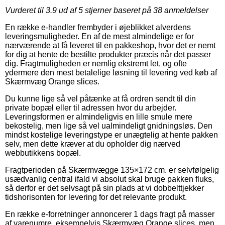
Vurderet til
3.9
ud af 5 stjerner baseret på
38
anmeldelser
En række e-handler frembyder i øjeblikket alverdens
leveringsmuligheder. En af de mest almindelige er for
nærværende at få leveret til en pakkeshop, hvor det er nemt
for dig at hente de bestilte produkter præcis når det passer
dig. Fragtmuligheden er nemlig ekstremt let, og ofte
ydermere den mest betalelige løsning til levering ved køb af
Skærmvæg Orange slices.
Du kunne lige så vel påtænke at få ordren sendt til din
private bopæl eller til adressen hvor du arbejder.
Leveringsformen er almindeligvis en lille smule mere
bekostelig, men lige så vel ualmindeligt gnidningsløs. Den
mindst kostelige leveringstype er unægtelig at hente pakken
selv, men dette kræver at du opholder dig nærved
webbutikkens bopæl.
Fragtperioden på Skærmvægge 135×172 cm. er selvfølgelig
usædvanlig central ifald vi absolut skal bruge pakken fluks,
så derfor er det selvsagt på sin plads at vi dobbelttjekker
tidshorisonten for levering for det relevante produkt.
En række e-forretninger annoncerer 1 dags fragt på masser
af varenumre, eksempelvis Skærmvæg Orange slices, men