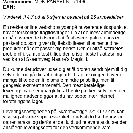
Varenummer:
MDK-PARAVENTtc1496
EAN:
Vurderet til
4.7
ud af 5 stjerner baseret på
26
anmeldelser
En række online webshops yder på nuværende tidspunkt et
hav af forskellige fragtløsninger. En af de mest almindelige
er på nuværende tidspunkt at få afleveret pakken hos en
pakkeshop, som giver dig fleksibiliteten til at hente dine
produkter når det passer dig bedst. Den er altså særdeles
problemfri, samt oftest tillige den prisbilligste fragtløsning
ved køb af Skærmvæg Nature’s Magic II.
Du kunne derudover udse dig at få ordren sendt hjem til dig
selv eller ud på din arbejdsplads. Fragtløsningen bliver i
mange tilfælde en lille smule mindre prisbillig, men til
gengæld ekstremt smertefri. Den mest betalelige
leveringsmåde er unægtelig at hente pakken selv, men den
mulighed nødvendiggør at du har bopæl nær internet
forretningens lager.
Leveringshastigheden på Skærmvægge 225×172 cm. kan
vise sig at være super essentiel forudsat du har behov for
ordren straks, og derfor er det fuldt ud relevant at du ser den
anslåede leveringsdato for den vedkommende vare.