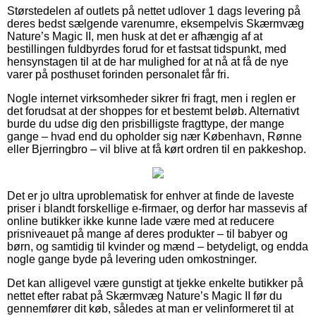
Størstedelen af outlets på nettet udlover 1 dags levering på
deres bedst sælgende varenumre, eksempelvis Skærmvæg
Nature’s Magic II, men husk at det er afhængig af at
bestillingen fuldbyrdes forud for et fastsat tidspunkt, med
hensynstagen til at de har mulighed for at nå at få de nye
varer på posthuset forinden personalet får fri.
Nogle internet virksomheder sikrer fri fragt, men i reglen er
det forudsat at der shoppes for et bestemt beløb. Alternativt
burde du udse dig den prisbilligste fragttype, der mange
gange – hvad end du opholder sig nær København, Rønne
eller Bjerringbro – vil blive at få kørt ordren til en pakkeshop.
Det er jo ultra uproblematisk for enhver at finde de laveste
priser i blandt forskellige e-firmaer, og derfor har massevis af
online butikker ikke kunne lade være med at reducere
prisniveauet på mange af deres produkter – til babyer og
børn, og samtidig til kvinder og mænd – betydeligt, og endda
nogle gange byde på levering uden omkostninger.
Det kan alligevel være gunstigt at tjekke enkelte butikker på
nettet efter rabat på Skærmvæg Nature’s Magic II før du
gennemfører dit køb, således at man er velinformeret til at