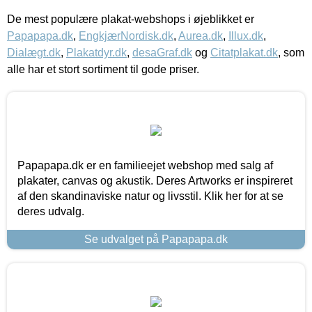
De mest populære plakat-webshops i øjeblikket er
Papapapa.dk
,
EngkjærNordisk.dk
,
Aurea.dk
,
Illux.dk
,
Dialægt.dk
,
Plakatdyr.dk
,
desaGraf.dk
og
Citatplakat.dk
, som
alle har et stort sortiment til gode priser.
Papapapa.dk er en familieejet webshop med salg af
plakater, canvas og akustik. Deres Artworks er inspireret
af den skandinaviske natur og livsstil. Klik her for at se
deres udvalg.
Se udvalget på Papapapa.dk