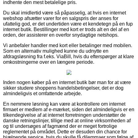
indhente den mest betalelige pris.
Du skal imidlertid være så påpasselig, at hvis en internet
webshop afsætter varer for en salgspris der anses for
ufattelig god, er det undertiden være et kendetegn på en fup
internet butik. Bestillinger med kort er trods alt en del af en
orden, der assisterer en overfor snydagtige netshops.
Vi anbefaler handler med kort eller betalinger med mobilen.
Som en alternativ mulighed kunne du udnytte en
afdragsløsning fra f.eks. ViaBill, hvis du efterspørger at klare
omkostningerne over en længere periode.
Inden nogen køber på en internet butik bør man for at være
sikker studere shoppens handelsbetingelser, det er dog
almindeligvis et omfattende arbejde.
En nemmere løsning kan være at kontrollere om internet
firmaet er medlem af e-mærket, siden det almindeligvis er en
tilkendegivelse af at internet forretningen understøtter de
danske retningslinjer, tillige med at online virksomheden af
og til undersøges af fagmænd der er meget fortrolige
reglementet på området. Dette er desuden din chance for
hjælpende service, hvis du skulle få dilemmaer som følge af