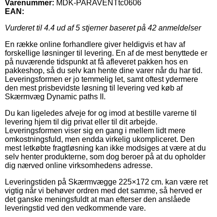
Varenummer:
MDK-PARAVENTtc0606
EAN:
Vurderet til
4.4
ud af 5 stjerner baseret på
42
anmeldelser
En række online forhandlere giver heldigvis et hav af
forskellige løsninger til levering. En af de mest benyttede er
på nuværende tidspunkt at få afleveret pakken hos en
pakkeshop, så du selv kan hente dine varer når du har tid.
Leveringsformen er jo temmelig let, samt oftest ydermere
den mest prisbevidste løsning til levering ved køb af
Skærmvæg Dynamic paths II.
Du kan ligeledes afveje for og imod at bestille varerne til
levering hjem til dig privat eller til dit arbejde.
Leveringsformen viser sig en gang i mellem lidt mere
omkostningsfuld, men endda virkelig ukompliceret. Den
mest letkøbte fragtløsning kan ikke modsiges at være at du
selv henter produkterne, som dog beroer på at du opholder
dig nærved online virksomhedens adresse.
Leveringstiden på Skærmvægge 225×172 cm. kan være ret
vigtig når vi behøver ordren med det samme, så herved er
det ganske meningsfuldt at man efterser den anslåede
leveringstid ved den vedkommende vare.