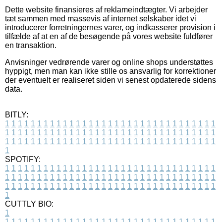
Dette website finansieres af reklameindtægter. Vi arbejder
tæt sammen med massevis af internet selskaber idet vi
introducerer forretningernes varer, og indkasserer provision i
tilfælde af at en af de besøgende på vores website fuldfører
en transaktion.
Anvisninger vedrørende varer og online shops understøttes
hyppigt, men man kan ikke stille os ansvarlig for korrektioner
der eventuelt er realiseret siden vi senest opdaterede sidens
data.
BITLY:
1
1
1
1
1
1
1
1
1
1
1
1
1
1
1
1
1
1
1
1
1
1
1
1
1
1
1
1
1
1
1
1
1
1
1
1
1
1
1
1
1
1
1
1
1
1
1
1
1
1
1
1
1
1
1
1
1
1
1
1
1
1
1
1
1
1
1
1
1
1
1
1
1
1
1
1
1
1
1
1
1
1
1
1
1
1
1
1
1
1
1
1
1
1
1
1
1
1
1
1
SPOTIFY:
1
1
1
1
1
1
1
1
1
1
1
1
1
1
1
1
1
1
1
1
1
1
1
1
1
1
1
1
1
1
1
1
1
1
1
1
1
1
1
1
1
1
1
1
1
1
1
1
1
1
1
1
1
1
1
1
1
1
1
1
1
1
1
1
1
1
1
1
1
1
1
1
1
1
1
1
1
1
1
1
1
1
1
1
1
1
1
1
1
1
1
1
1
1
1
1
1
1
1
1
CUTTLY BIO:
1
1
1
1
1
1
1
1
1
1
1
1
1
1
1
1
1
1
1
1
1
1
1
1
1
1
1
1
1
1
1
1
1
1