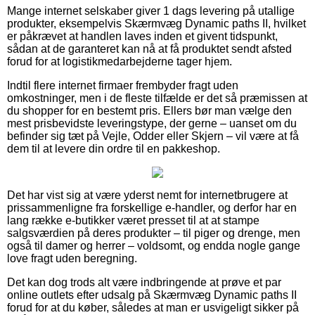
Mange internet selskaber giver 1 dags levering på utallige
produkter, eksempelvis Skærmvæg Dynamic paths II, hvilket
er påkrævet at handlen laves inden et givent tidspunkt,
sådan at de garanteret kan nå at få produktet sendt afsted
forud for at logistikmedarbejderne tager hjem.
Indtil flere internet firmaer frembyder fragt uden
omkostninger, men i de fleste tilfælde er det så præmissen at
du shopper for en bestemt pris. Ellers bør man vælge den
mest prisbevidste leveringstype, der gerne – uanset om du
befinder sig tæt på Vejle, Odder eller Skjern – vil være at få
dem til at levere din ordre til en pakkeshop.
Det har vist sig at være yderst nemt for internetbrugere at
prissammenligne fra forskellige e-handler, og derfor har en
lang række e-butikker været presset til at at stampe
salgsværdien på deres produkter – til piger og drenge, men
også til damer og herrer – voldsomt, og endda nogle gange
love fragt uden beregning.
Det kan dog trods alt være indbringende at prøve et par
online outlets efter udsalg på Skærmvæg Dynamic paths II
forud for at du køber, således at man er usvigeligt sikker på