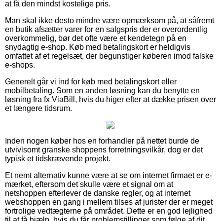
at få den mindst kostelige pris.
Man skal ikke desto mindre være opmærksom på, at såfremt
en butik afsætter varer for en salgspris der er overordentlig
overkommelig, bør det ofte være et kendetegn på en
snydagtig e-shop. Køb med betalingskort er heldigvis
omfattet af et regelsæt, der begunstiger køberen imod falske
e-shops.
Generelt går vi ind for køb med betalingskort eller
mobilbetaling. Som en anden løsning kan du benytte en
løsning fra fx ViaBill, hvis du higer efter at dække prisen over
et længere tidsrum.
Inden nogen køber hos en forhandler på nettet burde de
utvivlsomt granske shoppens forretningsvilkår, dog er det
typisk et tidskrævende projekt.
Et nemt alternativ kunne være at se om internet firmaet er e-
mærket, eftersom det skulle være et signal om at
netshoppen efterlever de danske regler, og at internet
webshoppen en gang i mellem tilses af jurister der er meget
fortrolige vedtægterne på området. Dette er en god lejlighed
til at få hjælp, hvis du får problemstillinger som følge af dit