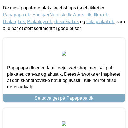
De mest populære plakat-webshops i øjeblikket er
Papapapa.dk
,
EngkjærNordisk.dk
,
Aurea.dk
,
Illux.dk
,
Dialægt.dk
,
Plakatdyr.dk
,
desaGraf.dk
og
Citatplakat.dk
, som
alle har et stort sortiment til gode priser.
Papapapa.dk er en familieejet webshop med salg af
plakater, canvas og akustik. Deres Artworks er inspireret
af den skandinaviske natur og livsstil. Klik her for at se
deres udvalg.
Se udvalget på Papapapa.dk