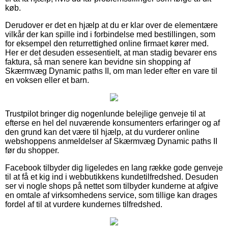
køb.
Derudover er det en hjælp at du er klar over de elementære
vilkår der kan spille ind i forbindelse med bestillingen, som
for eksempel den returrettighed online firmaet kører med.
Her er det desuden essesentielt, at man stadig bevarer ens
faktura, så man senere kan bevidne sin shopping af
Skærmvæg Dynamic paths II, om man leder efter en vare til
en voksen eller et barn.
Trustpilot bringer dig nogenlunde belejlige genveje til at
efterse en hel del nuværende konsumenters erfaringer og af
den grund kan det være til hjælp, at du vurderer online
webshoppens anmeldelser af Skærmvæg Dynamic paths II
før du shopper.
Facebook tilbyder dig ligeledes en lang række gode genveje
til at få et kig ind i webbutikkens kundetilfredshed. Desuden
ser vi nogle shops på nettet som tilbyder kunderne at afgive
en omtale af virksomhedens service, som tillige kan drages
fordel af til at vurdere kundernes tilfredshed.