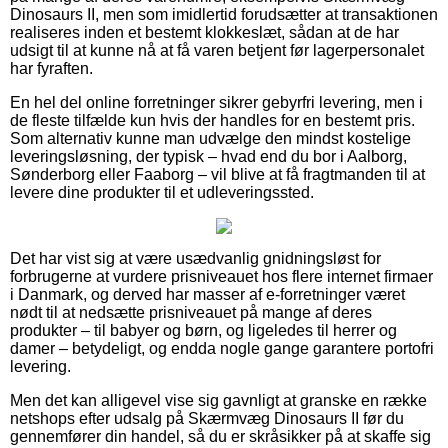
Dinosaurs II, men som imidlertid forudsætter at transaktionen
realiseres inden et bestemt klokkeslæt, sådan at de har
udsigt til at kunne nå at få varen betjent før lagerpersonalet
har fyraften.
En hel del online forretninger sikrer gebyrfri levering, men i
de fleste tilfælde kun hvis der handles for en bestemt pris.
Som alternativ kunne man udvælge den mindst kostelige
leveringsløsning, der typisk – hvad end du bor i Aalborg,
Sønderborg eller Faaborg – vil blive at få fragtmanden til at
levere dine produkter til et udleveringssted.
Det har vist sig at være usædvanlig gnidningsløst for
forbrugerne at vurdere prisniveauet hos flere internet firmaer
i Danmark, og derved har masser af e-forretninger været
nødt til at nedsætte prisniveauet på mange af deres
produkter – til babyer og børn, og ligeledes til herrer og
damer – betydeligt, og endda nogle gange garantere portofri
levering.
Men det kan alligevel vise sig gavnligt at granske en række
netshops efter udsalg på Skærmvæg Dinosaurs II før du
gennemfører din handel, så du er skråsikker på at skaffe sig