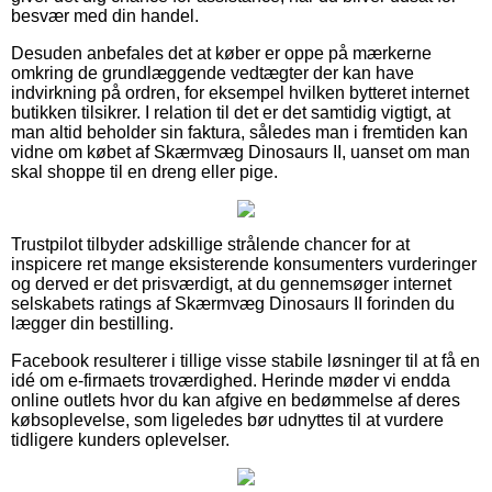
besvær med din handel.
Desuden anbefales det at køber er oppe på mærkerne
omkring de grundlæggende vedtægter der kan have
indvirkning på ordren, for eksempel hvilken bytteret internet
butikken tilsikrer. I relation til det er det samtidig vigtigt, at
man altid beholder sin faktura, således man i fremtiden kan
vidne om købet af Skærmvæg Dinosaurs II, uanset om man
skal shoppe til en dreng eller pige.
Trustpilot tilbyder adskillige strålende chancer for at
inspicere ret mange eksisterende konsumenters vurderinger
og derved er det prisværdigt, at du gennemsøger internet
selskabets ratings af Skærmvæg Dinosaurs II forinden du
lægger din bestilling.
Facebook resulterer i tillige visse stabile løsninger til at få en
idé om e-firmaets troværdighed. Herinde møder vi endda
online outlets hvor du kan afgive en bedømmelse af deres
købsoplevelse, som ligeledes bør udnyttes til at vurdere
tidligere kunders oplevelser.