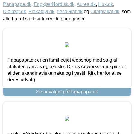
Papapapa.dk
,
EngkjærNordisk.dk
,
Aurea.dk
,
Illux.dk
,
Dialægt.dk
,
Plakatdyr.dk
,
desaGraf.dk
og
Citatplakat.dk
, som
alle har et stort sortiment til gode priser.
Papapapa.dk er en familieejet webshop med salg af
plakater, canvas og akustik. Deres Artworks er inspireret
af den skandinaviske natur og livsstil. Klik her for at se
deres udvalg.
Se udvalget på Papapapa.dk
EngkjærNordisk.dk sælger flotte og stilrene plakater til