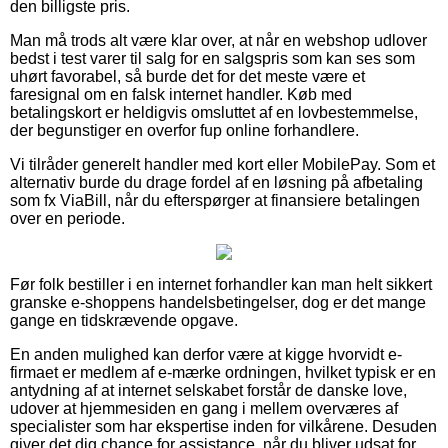
den billigste pris.
Man må trods alt være klar over, at når en webshop udlover
bedst i test varer til salg for en salgspris som kan ses som
uhørt favorabel, så burde det for det meste være et
faresignal om en falsk internet handler. Køb med
betalingskort er heldigvis omsluttet af en lovbestemmelse,
der begunstiger en overfor fup online forhandlere.
Vi tilråder generelt handler med kort eller MobilePay. Som et
alternativ burde du drage fordel af en løsning på afbetaling
som fx ViaBill, når du efterspørger at finansiere betalingen
over en periode.
Før folk bestiller i en internet forhandler kan man helt sikkert
granske e-shoppens handelsbetingelser, dog er det mange
gange en tidskrævende opgave.
En anden mulighed kan derfor være at kigge hvorvidt e-
firmaet er medlem af e-mærke ordningen, hvilket typisk er en
antydning af at internet selskabet forstår de danske love,
udover at hjemmesiden en gang i mellem overværes af
specialister som har ekspertise inden for vilkårene. Desuden
giver det dig chance for assistance, når du bliver udsat for