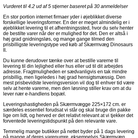
Vurderet til
4.2
ud af 5 stjerner baseret på
30
anmeldelser
En stor portion internet firmaer yder i øjeblikket diverse
forskellige leveringsformer. En der er meget almindelig er i
øjeblikket levering til et afhentningssted, hvor du selv henter
de bestilte varer når der er mulighed for det. Den er altså i
høj grad gnidningsløs, og mange gange tilmed den
prisbilligste leveringstype ved køb af Skærmvæg Dinosaurs
II.
Du kunne derudover tænke over at bestille varerne til
levering til din lejlighed eller hus eller ud til dit arbejdes
adresse. Fragtmuligheden er sædvanligvis en tak mindre
prisbillig, men ligeledes i høj grad hensigtsmæssig. Den
mest prisbevidste leveringsversion vil dog til enhver tid være
selv at hente varerne, men den løsning stiller krav om at du
lever nær e-handlens bopæl.
Leveringshastigheden på Skærmvægge 225×172 cm. er
særdeles essentiel forudsat vi står og skal bruge din pakke
lige om lidt, og herved er det relativt relevant at vi tjekker det
forventede leveringstidspunkt på den relevante vare.
Temmelig mange butikker på nettet byder på 1 dags levering
på mange af deres varenumre, eksempelvis Skærmvæg