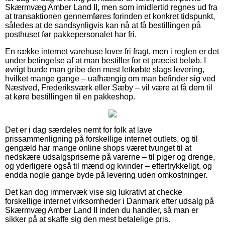
Skærmvæg Amber Land II, men som imidlertid regnes ud fra
at transaktionen gennemføres forinden et konkret tidspunkt,
således at de sandsynligvis kan nå at få bestillingen på
posthuset før pakkepersonalet har fri.
En række internet varehuse lover fri fragt, men i reglen er det
under betingelse af at man bestiller for et præcist beløb. I
øvrigt burde man gribe den mest letkøbte slags levering,
hvilket mange gange – uafhængig om man befinder sig ved
Næstved, Frederiksværk eller Sæby – vil være at få dem til
at køre bestillingen til en pakkeshop.
Det er i dag særdeles nemt for folk at lave
prissammenligning på forskellige internet outlets, og til
gengæld har mange online shops været tvunget til at
nedskære udsalgspriserne på varerne – til piger og drenge,
og yderligere også til mænd og kvinder – eftertrykkeligt, og
endda nogle gange byde på levering uden omkostninger.
Det kan dog immervæk vise sig lukrativt at checke
forskellige internet virksomheder i Danmark efter udsalg på
Skærmvæg Amber Land II inden du handler, så man er
sikker på at skaffe sig den mest betalelige pris.