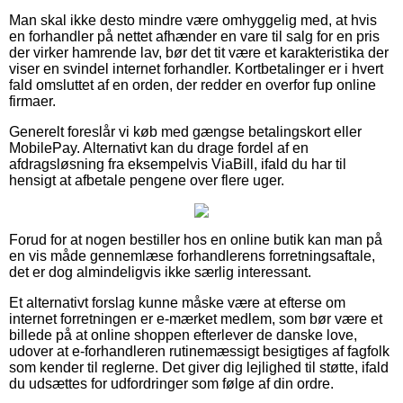
Man skal ikke desto mindre være omhyggelig med, at hvis
en forhandler på nettet afhænder en vare til salg for en pris
der virker hamrende lav, bør det tit være et karakteristika der
viser en svindel internet forhandler. Kortbetalinger er i hvert
fald omsluttet af en orden, der redder en overfor fup online
firmaer.
Generelt foreslår vi køb med gængse betalingskort eller
MobilePay. Alternativt kan du drage fordel af en
afdragsløsning fra eksempelvis ViaBill, ifald du har til
hensigt at afbetale pengene over flere uger.
Forud for at nogen bestiller hos en online butik kan man på
en vis måde gennemlæse forhandlerens forretningsaftale,
det er dog almindeligvis ikke særlig interessant.
Et alternativt forslag kunne måske være at efterse om
internet forretningen er e-mærket medlem, som bør være et
billede på at online shoppen efterlever de danske love,
udover at e-forhandleren rutinemæssigt besigtiges af fagfolk
som kender til reglerne. Det giver dig lejlighed til støtte, ifald
du udsættes for udfordringer som følge af din ordre.