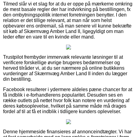
Tilmed slår vi et slag for at du er oppe på mærkerne omkring
de mest basale regler der har indvirkning på bestillingen, fx
den ombytningspolitik internet forretningen benytter. I den
relation er det tillige relevant, at man når som helst
opbevarer ens ordremail, så man senere vil kunne bekræfte
sit køb af Skærmvæg Amber Land II, ligegyldigt om man
leder efter en vare til en kvinde eller mand.
Trustpilot frembyder immervæk relevante løsninger til at
verificere forskellige øvrige brugeres bedømmelser og
herved tilråder vi, at du ser nærmere på online butikkens
vurderinger af Skærmvæg Amber Land II inden du lægger
din bestilling.
Facebook resulterer i ydermere aldeles pæne chancer for at
få indblik i e-forhandlerens popularitet. Desuden ses en
række outlets på nettet hvor folk kan notere en vurdering af
deres købsoplevelse, hvilket på samme måde må drages
fordel af til at få et indblik i tidligere kunders oplevelser.
Denne hjemmeside finansieres af annonceindtægter. Vi har