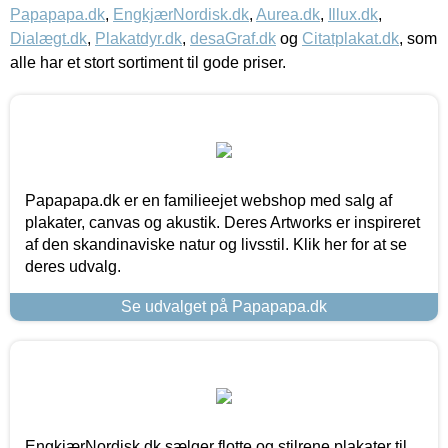
Papapapa.dk
,
EngkjærNordisk.dk
,
Aurea.dk
,
Illux.dk
,
Dialægt.dk
,
Plakatdyr.dk
,
desaGraf.dk
og
Citatplakat.dk
, som
alle har et stort sortiment til gode priser.
Papapapa.dk er en familieejet webshop med salg af
plakater, canvas og akustik. Deres Artworks er inspireret
af den skandinaviske natur og livsstil. Klik her for at se
deres udvalg.
Se udvalget på Papapapa.dk
EngkjærNordisk.dk sælger flotte og stilrene plakater til