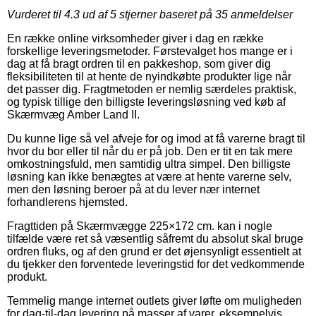
Vurderet til
4.3
ud af 5 stjerner baseret på
35
anmeldelser
En række online virksomheder giver i dag en række
forskellige leveringsmetoder. Førstevalget hos mange er i
dag at få bragt ordren til en pakkeshop, som giver dig
fleksibiliteten til at hente de nyindkøbte produkter lige når
det passer dig. Fragtmetoden er nemlig særdeles praktisk,
og typisk tillige den billigste leveringsløsning ved køb af
Skærmvæg Amber Land II.
Du kunne lige så vel afveje for og imod at få varerne bragt til
hvor du bor eller til når du er på job. Den er tit en tak mere
omkostningsfuld, men samtidig ultra simpel. Den billigste
løsning kan ikke benægtes at være at hente varerne selv,
men den løsning beroer på at du lever nær internet
forhandlerens hjemsted.
Fragttiden på Skærmvægge 225×172 cm. kan i nogle
tilfælde være ret så væsentlig såfremt du absolut skal bruge
ordren fluks, og af den grund er det øjensynligt essentielt at
du tjekker den forventede leveringstid for det vedkommende
produkt.
Temmelig mange internet outlets giver løfte om muligheden
for dag-til-dag levering på masser af varer, eksempelvis