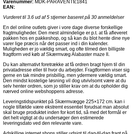
Varenummer:
MDK-PARAVENTtc1841
EAN:
Vurderet til
3.6
ud af 5 stjerner baseret på
30
anmeldelser
En del online outlets giver i vore dage diverse forskellige
fragtmuligheder. Den mest almindelige er p.t. at få afleveret
pakken hos en pakkeshop, og så kan du blot hente dine nye
varer lige præcis når det passer ind i din kalender.
Muligheden er jo vældig smart, og ofte tilmed den billigste
fragtform ved køb af Skærmvæg Alabaster maze II.
Du kan alternativt foretrække at få ordren bragt hjem til din
privatadresse eller til hvor du arbejder. Fragtformen viser sig
gerne en tak mindre prisbillig, men ydermere vældig smart.
Den mindst kostelige løsning vil dog utvivlsomt være at du
selv henter ordren, som jo stiller krav om at du opholder dig
nærved online webshoppens adresse.
Leveringstidspunktet på Skærmvægge 225×172 cm. kan i
nogle tilfælde være ekstremt essentiel forudsat man absolut
skal bruge produktet inden for kort tid, så med det formål er
det helt vigtigt at du undersøger den estimerede
leveringsdato ved den relevante vare.
Adskillige internet shops stiller udsigt til dag-til-dag fragt på