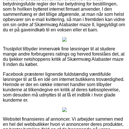
betydningsfulde regler der har betydning for bestillingen,
som fx hvilken bytteret internet firmaet anvender. I den
sammenhæng er det tillige afgørende, at man når som helst
opbevarer sin e-mail kvittering, så man i fremtiden kan vidne
om sin ordre af Skærmvæg Alabaster maze II, ligegyldigt om
du er på gaveindkøb til en voksen eller et barn.
Trustpilot tilbyder immervæk fine løsninger til at studere
mange andre forbrugeres ratings og herved foreslåes det, at
du tjekker netshoppens kritik af Skærmvæg Alabaster maze
II inden du køber.
Facebook præsterer lignende fuldstændig værdifulde
løsninger til at få en idé om internet butikkens troværdighed.
Herinde er der en række internet handler som tilbyder
kunderne at tilkendegive en kritik af deres købsoplevelse,
som desuden må udnyttes til at få et indblik i hvor glade
kunderne er.
Websitet finansieres af annoncer. Vi arbejder sammen med
en hel del webbutikker hvori vi annoncerer deres produkter,