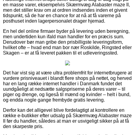
en masse varer, eksempelvis Skærmvæg Alabaster maze II,
men det stiller krav om at ordren indsendes inden et givent
tidspunkt, så de har en chance for at nå at få varerne på
posthuset inden lagerpersonalet drager hjemad.
En hel del online firmaer byder på levering uden beregning,
men undertiden kun ifald man handler for en præcis sum.
Derudover bør man gribe den prisbilligste leveringsform,
hvilket ofte – hvad end man bor nær Roskilde, Ringsted eller
Skagen – er at få leveret pakken til et udleveringssted.
Det har vist sig at være ultra problemfrit for internetbrugere at
vurdere prisniveauet i blandt flere shops på nettet, og herved
har en lang række internet handler i Danmark fundet det
uundgåeligt at nedsætte salgspriserne på deres varer – til
piger og drenge, og ligeså til mænd og kvinder – helt i bund,
og endda nogle gange frembyde gratis levering.
Derfor kan det alligevel blive fordelagtigt at kontrollere en
række e-butikker efter udsalg på Skærmvæg Alabaster maze
II før du handler, således at man er usvigeligt sikker på at få
den skarpeste pris.