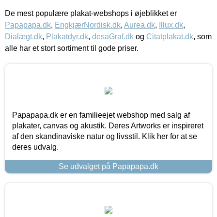
De mest populære plakat-webshops i øjeblikket er
Papapapa.dk
,
EngkjærNordisk.dk
,
Aurea.dk
,
Illux.dk
,
Dialægt.dk
,
Plakatdyr.dk
,
desaGraf.dk
og
Citatplakat.dk
, som
alle har et stort sortiment til gode priser.
Papapapa.dk er en familieejet webshop med salg af
plakater, canvas og akustik. Deres Artworks er inspireret
af den skandinaviske natur og livsstil. Klik her for at se
deres udvalg.
Se udvalget på Papapapa.dk