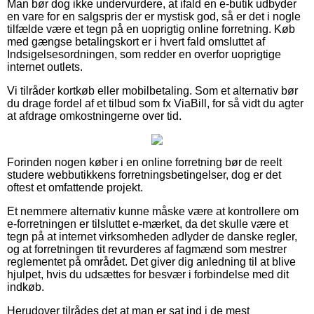
Man bør dog ikke undervurdere, at ifald en e-butik udbyder
en vare for en salgspris der er mystisk god, så er det i nogle
tilfælde være et tegn på en uoprigtig online forretning. Køb
med gængse betalingskort er i hvert fald omsluttet af
Indsigelsesordningen, som redder en overfor uoprigtige
internet outlets.
Vi tilråder kortkøb eller mobilbetaling. Som et alternativ bør
du drage fordel af et tilbud som fx ViaBill, for så vidt du agter
at afdrage omkostningerne over tid.
Forinden nogen køber i en online forretning bør de reelt
studere webbutikkens forretningsbetingelser, dog er det
oftest et omfattende projekt.
Et nemmere alternativ kunne måske være at kontrollere om
e-forretningen er tilsluttet e-mærket, da det skulle være et
tegn på at internet virksomheden adlyder de danske regler,
og at forretningen tit revurderes af fagmænd som mestrer
reglementet på området. Det giver dig anledning til at blive
hjulpet, hvis du udsættes for besvær i forbindelse med dit
indkøb.
Herudover tilrådes det at man er sat ind i de mest