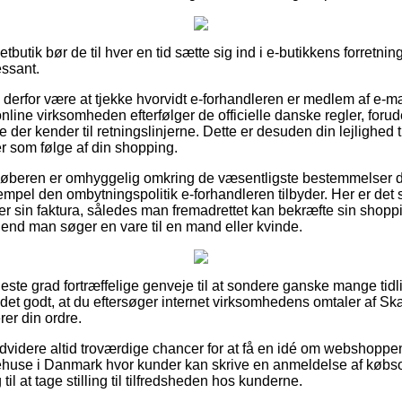
butik bør de til hver en tid sætte sig ind i e-butikkens forretnin
essant.
 derfor være at tjekke hvorvidt e-forhandleren er medlem af e-mæ
nline virksomheden efterfølger de officielle danske regler, forud
 der kender til retningslinjerne. Dette er desuden din lejlighed ti
er som følge af din shopping.
t køberen er omhyggelig omkring de væsentligste bestemmelser d
empel den ombytningspolitik e-forhandleren tilbyder. Her er det s
er sin faktura, således man fremadrettet kan bekræfte sin sho
end man søger en vare til en mand eller kvinde.
jeste grad fortræffelige genveje til at sondere ganske mange tid
r det godt, at du eftersøger internet virksomhedens omtaler af 
er din ordre.
dvidere altid troværdige chancer for at få en idé om webshop
ehuse i Danmark hvor kunder kan skrive en anmeldelse af købso
til at tage stilling til tilfredsheden hos kunderne.