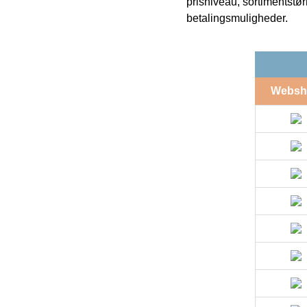
prisniveau, sortimentstø
betalingsmuligheder.
Websh