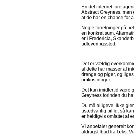
En del internet foretage
Abstract Greyness, men g
at de har en chance for a
Nogle forretninger på net
en konkret sum. Alternat
er i Fredericia, Skanderbo
udleveringssted.
Det er vældig overkommeli
af dette har masser af int
drenge og piger, og liges
omkostninger.
Det kan imidlertid være 
Greyness forinden du hand
Du må alligevel ikke gle
usædvanlig billig, så ka
er heldigvis omfattet af 
Vi anbefaler generelt ko
afdragstilbud fra f.eks. V