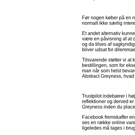
Før nogen køber på en net
normalt ikke særlig inter
Et andet alternativ kunne
være en påvisning af at o
og da tilses af sagkyndige
bliver udsat for dilemma
Tilsvarende støtter vi a
bestillingen, som for eks
man når som helst bevar
Abstract Greyness, hvad 
Trustpilot indebærer i hø
reflektioner og derved e
Greyness inden du placer
Facebook fremskaffer en
ses en række online var
ligeledes må tages i brug 