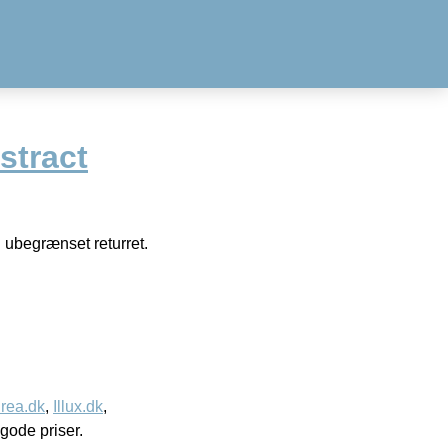
tract
 ubegrænset returret.
rea.dk
,
Illux.dk
,
l gode priser.