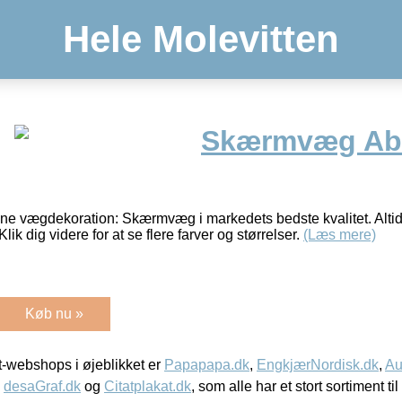
Hele Molevitten
Skærmvæg Abs
nne vægdekoration: Skærmvæg i markedets bedste kvalitet. Altid
Klik dig videre for at se flere farver og størrelser.
(Læs mere)
Køb nu »
-webshops i øjeblikket er
Papapapa.dk
,
EngkjærNordisk.dk
,
Au
,
desaGraf.dk
og
Citatplakat.dk
, som alle har et stort sortiment ti