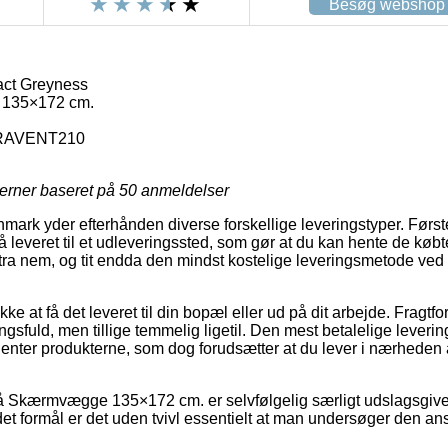
Besøg webshop
ct Greyness
135×172 cm.
RAVENT210
jerner baseret på
50
anmeldelser
ark yder efterhånden diverse forskellige leveringstyper. Førs
 leveret til et udleveringssted, som gør at du kan hente de købt
ultra nem, og tit endda den mindst kostelige leveringsmetode v
kke at få det leveret til din bopæl eller ud på dit arbejde. Fragtf
fuld, men tillige temmelig ligetil. Den mest betalelige leverin
 henter produkterne, som dog forudsætter at du lever i nærhede
 Skærmvægge 135×172 cm. er selvfølgelig særligt udslagsgive
det formål er det uden tvivl essentielt at man undersøger den a