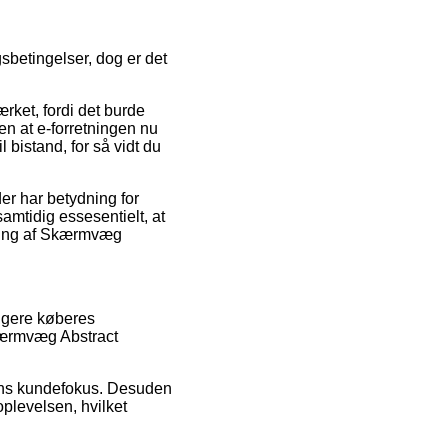
gsbetingelser, dog er det
rket, fordi det burde
en at e-forretningen nu
l bistand, for så vidt du
er har betydning for
amtidig essesentielt, at
pping af Skærmvæg
ligere køberes
Skærmvæg Abstract
pens kundefokus. Desuden
plevelsen, hvilket