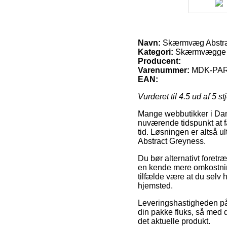
Navn:
Skærmvæg Abstra
Kategori:
Skærmvægge 
Producent:
Varenummer:
MDK-PA
EAN:
Vurderet til
4.5
ud af 5 st
Mange webbutikker i Danm
nuværende tidspunkt at få
tid. Løsningen er altså 
Abstract Greyness.
Du bør alternativt foretræ
en kende mere omkostnings
tilfælde være at du selv
hjemsted.
Leveringshastigheden på
din pakke fluks, så med 
det aktuelle produkt.