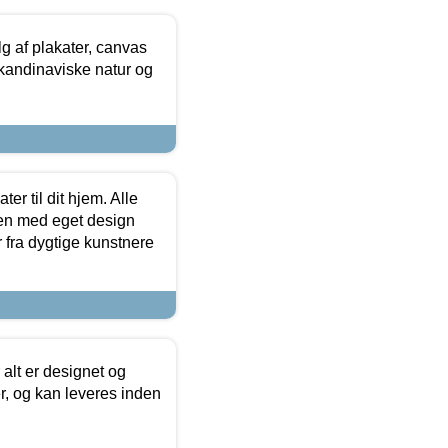
 af plakater, canvas
skandinaviske natur og
er til dit hjem. Alle
ten med eget design
r fra dygtige kunstnere
 alt er designet og
r, og kan leveres inden