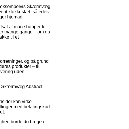
rer, eksempelvis Skærmvæg
vent klokkeslæt, således
ager hjemad.
udsat at man shopper for
, der mange gange – om du
kke til et
forretninger, og på grund
deres produkter – til
levering uden
 på Skærmvæg Abstract
is der kan virke
llinger med betalingskort
et.
ighed burde du bruge et