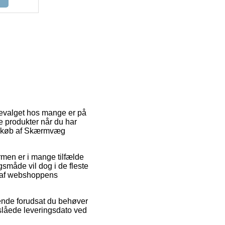
tevalget hos mange er på
e produkter når du har
ed køb af Skærmvæg
ormen er i mange tilfælde
gsmåde vil dog i de fleste
n af webshoppens
nde forudsat du behøver
nslåede leveringsdato ved