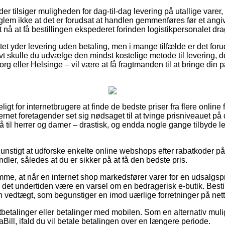
nder tilsiger muligheden for dag-til-dag levering på utallige va
lem ikke at det er forudsat at handlen gemmenføres før et angi
t nå at få bestillingen ekspederet forinden logistikpersonalet dr
tet yder levering uden betaling, men i mange tilfælde er det for
ivt skulle du udvælge den mindst kostelige metode til levering
rg eller Helsinge – vil være at få fragtmanden til at bringe din pa
gt for internetbrugere at finde de bedste priser fra flere online 
ernet foretagender set sig nødsaget til at tvinge prisniveauet på 
å til herrer og damer – drastisk, og endda nogle gange tilbyde 
gunstigt at udforske enkelte online webshops efter rabatkoder
ler, således at du er sikker på at få den bedste pris.
mme, at når en internet shop markedsfører varer for en udsalgspr
n det undertiden være en varsel om en bedragerisk e-butik. Besti
en vedtægt, som begunstiger en imod uærlige forretninger på nett
rtbetalinger eller betalinger med mobilen. Som en alternativ mul
iaBill, ifald du vil betale betalingen over en længere periode.