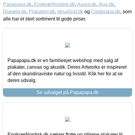
Papapapa.dk
,
EngkjærNordisk.dk
,
Aurea.dk
,
Illux.dk
,
Dialægt.dk
,
Plakatdyr.dk
,
desaGraf.dk
og
Citatplakat.dk
, som
alle har et stort sortiment til gode priser.
Papapapa.dk er en familieejet webshop med salg af
plakater, canvas og akustik. Deres Artworks er inspireret
af den skandinaviske natur og livsstil. Klik her for at se
deres udvalg.
Se udvalget på Papapapa.dk
EngkjærNordisk.dk sælger flotte og stilrene plakater til