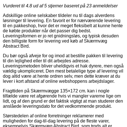
Vurderet til
4.8
ud af 5 stjerner baseret på
23
anmeldelser
Adskillige online selskaber tildeler nu til dags alverdens
løsninger til levering. En favorit er for nærværende levering
til en pakkeshop, hvor det er meget fleksibelt at kunne hente
de købte produkter når det passer dig bedst.
Leveringsformen er jo ret gnidningsløs, og typisk desuden
den billigste form for levering ved køb af Skærmvæg
Abstract Bird.
Du bør også afveje for og imod at bestille pakken til levering
til din lejlighed eller til dit arbejdes adresse.
Leveringsmetoden bliver uheldigvis et hak dyrere, men også
vældig ukompliceret. Den mest betalelige type af levering vil
dog altid være at hente ordren selv, men dette kræver at du
lever i kort afstand af online webshoppens arbejdslager.
Fragttiden på Skærmvægge 135×172 cm. kan i nogle
tilfælde være ret afgørende hvis vi mangler varerne lige om
lidt, og af den grund er det faktisk vigtigt at man studerer den
anslåede leveringsdato for det vedkommende produkt.
Størstedelen af online forretninger reklamerer med
muligheden for dag-til-dag levering på de fleste varer,
eksempelvis Skærmvæg Abstract Bird, som trods alt er