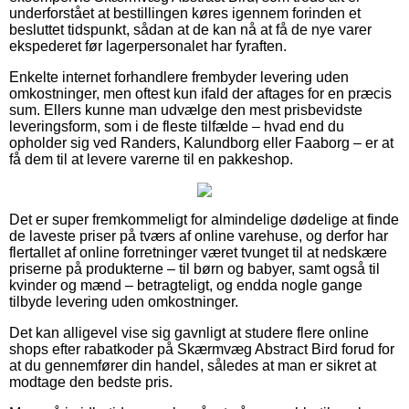
underforstået at bestillingen køres igennem forinden et
besluttet tidspunkt, sådan at de kan nå at få de nye varer
ekspederet før lagerpersonalet har fyraften.
Enkelte internet forhandlere frembyder levering uden
omkostninger, men oftest kun ifald der aftages for en præcis
sum. Ellers kunne man udvælge den mest prisbevidste
leveringsform, som i de fleste tilfælde – hvad end du
opholder sig ved Randers, Kalundborg eller Faaborg – er at
få dem til at levere varerne til en pakkeshop.
Det er super fremkommeligt for almindelige dødelige at finde
de laveste priser på tværs af online varehuse, og derfor har
flertallet af online forretninger været tvunget til at nedskære
priserne på produkterne – til børn og babyer, samt også til
kvinder og mænd – betragteligt, og endda nogle gange
tilbyde levering uden omkostninger.
Det kan alligevel vise sig gavnligt at studere flere online
shops efter rabatkoder på Skærmvæg Abstract Bird forud for
at du gennemfører din handel, således at man er sikret at
modtage den bedste pris.