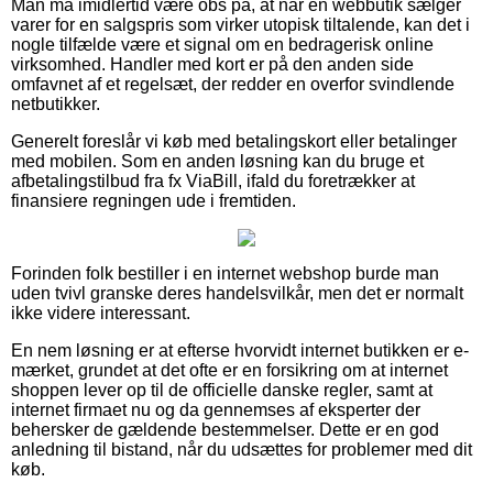
Man må imidlertid være obs på, at når en webbutik sælger
varer for en salgspris som virker utopisk tiltalende, kan det i
nogle tilfælde være et signal om en bedragerisk online
virksomhed. Handler med kort er på den anden side
omfavnet af et regelsæt, der redder en overfor svindlende
netbutikker.
Generelt foreslår vi køb med betalingskort eller betalinger
med mobilen. Som en anden løsning kan du bruge et
afbetalingstilbud fra fx ViaBill, ifald du foretrækker at
finansiere regningen ude i fremtiden.
Forinden folk bestiller i en internet webshop burde man
uden tvivl granske deres handelsvilkår, men det er normalt
ikke videre interessant.
En nem løsning er at efterse hvorvidt internet butikken er e-
mærket, grundet at det ofte er en forsikring om at internet
shoppen lever op til de officielle danske regler, samt at
internet firmaet nu og da gennemses af eksperter der
behersker de gældende bestemmelser. Dette er en god
anledning til bistand, når du udsættes for problemer med dit
køb.