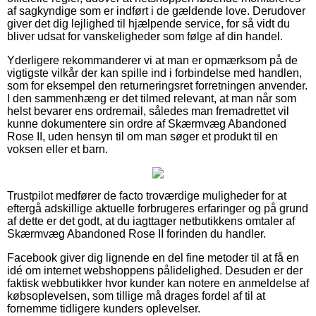
af sagkyndige som er indført i de gældende love. Derudover
giver det dig lejlighed til hjælpende service, for så vidt du
bliver udsat for vanskeligheder som følge af din handel.
Yderligere rekommanderer vi at man er opmærksom på de
vigtigste vilkår der kan spille ind i forbindelse med handlen,
som for eksempel den returneringsret forretningen anvender.
I den sammenhæng er det tilmed relevant, at man når som
helst bevarer ens ordremail, således man fremadrettet vil
kunne dokumentere sin ordre af Skærmvæg Abandoned
Rose II, uden hensyn til om man søger et produkt til en
voksen eller et barn.
Trustpilot medfører de facto troværdige muligheder for at
eftergå adskillige aktuelle forbrugeres erfaringer og på grund
af dette er det godt, at du iagttager netbutikkens omtaler af
Skærmvæg Abandoned Rose II forinden du handler.
Facebook giver dig lignende en del fine metoder til at få en
idé om internet webshoppens pålidelighed. Desuden er der
faktisk webbutikker hvor kunder kan notere en anmeldelse af
købsoplevelsen, som tillige må drages fordel af til at
fornemme tidligere kunders oplevelser.