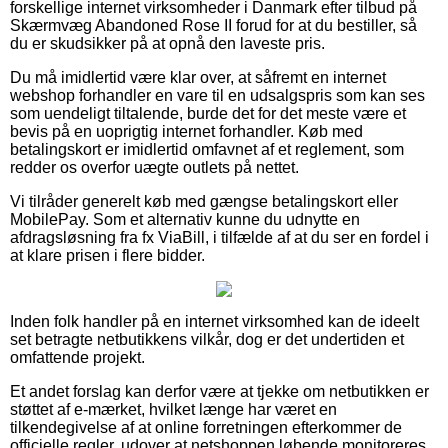
forskellige internet virksomheder i Danmark efter tilbud på
Skærmvæg Abandoned Rose II forud for at du bestiller, så
du er skudsikker på at opnå den laveste pris.
Du må imidlertid være klar over, at såfremt en internet
webshop forhandler en vare til en udsalgspris som kan ses
som uendeligt tiltalende, burde det for det meste være et
bevis på en uoprigtig internet forhandler. Køb med
betalingskort er imidlertid omfavnet af et reglement, som
redder os overfor uægte outlets på nettet.
Vi tilråder generelt køb med gængse betalingskort eller
MobilePay. Som et alternativ kunne du udnytte en
afdragsløsning fra fx ViaBill, i tilfælde af at du ser en fordel i
at klare prisen i flere bidder.
Inden folk handler på en internet virksomhed kan de ideelt
set betragte netbutikkens vilkår, dog er det undertiden et
omfattende projekt.
Et andet forslag kan derfor være at tjekke om netbutikken er
støttet af e-mærket, hvilket længe har været en
tilkendegivelse af at online forretningen efterkommer de
officielle regler, udover at netshoppen løbende monitoreres