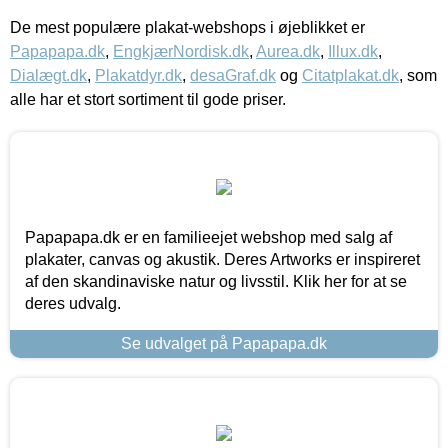
De mest populære plakat-webshops i øjeblikket er
Papapapa.dk
,
EngkjærNordisk.dk
,
Aurea.dk
,
Illux.dk
,
Dialægt.dk
,
Plakatdyr.dk
,
desaGraf.dk
og
Citatplakat.dk
, som
alle har et stort sortiment til gode priser.
Papapapa.dk er en familieejet webshop med salg af
plakater, canvas og akustik. Deres Artworks er inspireret
af den skandinaviske natur og livsstil. Klik her for at se
deres udvalg.
Se udvalget på Papapapa.dk