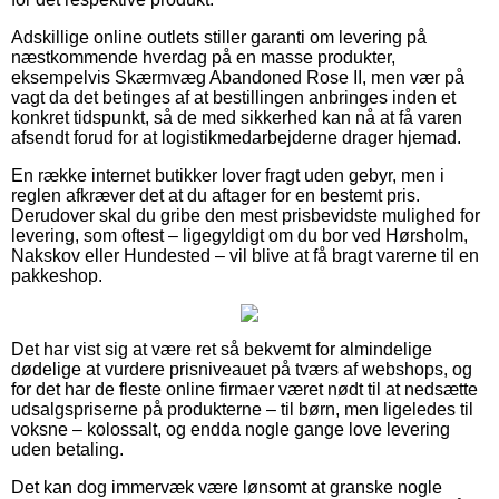
Adskillige online outlets stiller garanti om levering på
næstkommende hverdag på en masse produkter,
eksempelvis Skærmvæg Abandoned Rose II, men vær på
vagt da det betinges af at bestillingen anbringes inden et
konkret tidspunkt, så de med sikkerhed kan nå at få varen
afsendt forud for at logistikmedarbejderne drager hjemad.
En række internet butikker lover fragt uden gebyr, men i
reglen afkræver det at du aftager for en bestemt pris.
Derudover skal du gribe den mest prisbevidste mulighed for
levering, som oftest – ligegyldigt om du bor ved Hørsholm,
Nakskov eller Hundested – vil blive at få bragt varerne til en
pakkeshop.
Det har vist sig at være ret så bekvemt for almindelige
dødelige at vurdere prisniveauet på tværs af webshops, og
for det har de fleste online firmaer været nødt til at nedsætte
udsalgspriserne på produkterne – til børn, men ligeledes til
voksne – kolossalt, og endda nogle gange love levering
uden betaling.
Det kan dog immervæk være lønsomt at granske nogle