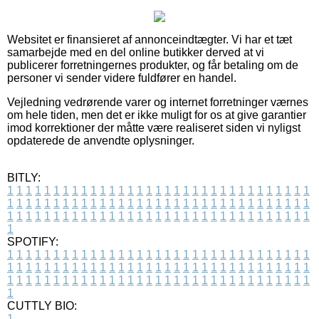
Websitet er finansieret af annonceindtægter. Vi har et tæt
samarbejde med en del online butikker derved at vi
publicerer forretningernes produkter, og får betaling om de
personer vi sender videre fuldfører en handel.
Vejledning vedrørende varer og internet forretninger værnes
om hele tiden, men det er ikke muligt for os at give garantier
imod korrektioner der måtte være realiseret siden vi nyligst
opdaterede de anvendte oplysninger.
BITLY:
1
1
1
1
1
1
1
1
1
1
1
1
1
1
1
1
1
1
1
1
1
1
1
1
1
1
1
1
1
1
1
1
1
1
1
1
1
1
1
1
1
1
1
1
1
1
1
1
1
1
1
1
1
1
1
1
1
1
1
1
1
1
1
1
1
1
1
1
1
1
1
1
1
1
1
1
1
1
1
1
1
1
1
1
1
1
1
1
1
1
1
1
1
1
1
1
1
1
1
1
SPOTIFY:
1
1
1
1
1
1
1
1
1
1
1
1
1
1
1
1
1
1
1
1
1
1
1
1
1
1
1
1
1
1
1
1
1
1
1
1
1
1
1
1
1
1
1
1
1
1
1
1
1
1
1
1
1
1
1
1
1
1
1
1
1
1
1
1
1
1
1
1
1
1
1
1
1
1
1
1
1
1
1
1
1
1
1
1
1
1
1
1
1
1
1
1
1
1
1
1
1
1
1
1
CUTTLY BIO:
1