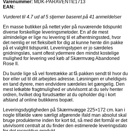
Varenummer:
MDK-PARAVENTtc1713
EAN:
Vurderet til
4.7
ud af 5 stjerner baseret på
41
anmeldelser
En masse butikker på nettet yder på nuværende tidspunkt
diverse forskellige leveringsmetoder. En af de mest
almindelige er lige nu levering til et afhentningssted, hvor
det nemlig er ret fleksibelt for dig at kunne hente din pakke
på et valgfrit tidspunkt. Leveringstypen er jo særdeles
gnidningsløs, samt oftest ydermere den mindst kostelige
mulighed for levering ved køb af Skærmvæg Abandoned
Rose II.
Du burde lige så vel foretrække at få pakken sendt til hvor du
bor eller ud til dit arbejdes adresse. Løsningen er uheldigvis
en tand dyrere, men endvidere særdeles let gængelig. Den
mest letkøbte fragtmulighed er utvivlsomt at du selv henter
ordren, hvilket dog forudsætter at du opholder dig i kort
afstand af online butikkens bopæl.
Leveringsdygtigheden på Skærmvægge 225×172 cm. kan i
nogle tilfælde være særligt afgørende ifald man absolut skal
bruge produkterne inden for kort tid, så med det formål er det
utvivlsomt centralt at du finder den estimerede leveringsdato
for det respektive produkt.