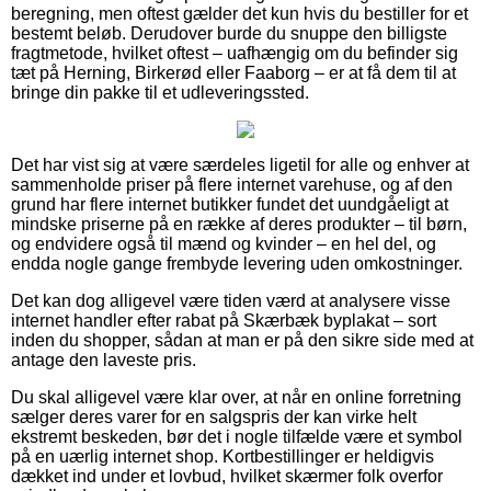
beregning, men oftest gælder det kun hvis du bestiller for et
bestemt beløb. Derudover burde du snuppe den billigste
fragtmetode, hvilket oftest – uafhængig om du befinder sig
tæt på Herning, Birkerød eller Faaborg – er at få dem til at
bringe din pakke til et udleveringssted.
Det har vist sig at være særdeles ligetil for alle og enhver at
sammenholde priser på flere internet varehuse, og af den
grund har flere internet butikker fundet det uundgåeligt at
mindske priserne på en række af deres produkter – til børn,
og endvidere også til mænd og kvinder – en hel del, og
endda nogle gange frembyde levering uden omkostninger.
Det kan dog alligevel være tiden værd at analysere visse
internet handler efter rabat på Skærbæk byplakat – sort
inden du shopper, sådan at man er på den sikre side med at
antage den laveste pris.
Du skal alligevel være klar over, at når en online forretning
sælger deres varer for en salgspris der kan virke helt
ekstremt beskeden, bør det i nogle tilfælde være et symbol
på en uærlig internet shop. Kortbestillinger er heldigvis
dækket ind under et lovbud, hvilket skærmer folk overfor