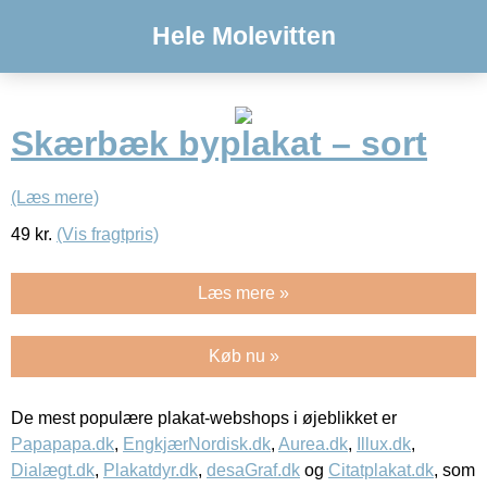
Hele Molevitten
Skærbæk byplakat – sort
(Læs mere)
49
kr.
(Vis fragtpris)
Læs mere »
Køb nu »
De mest populære plakat-webshops i øjeblikket er
Papapapa.dk
,
EngkjærNordisk.dk
,
Aurea.dk
,
Illux.dk
,
Dialægt.dk
,
Plakatdyr.dk
,
desaGraf.dk
og
Citatplakat.dk
, som