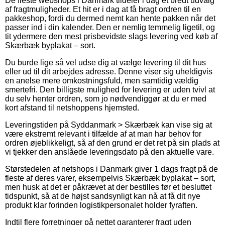
De fleste webshops i Danmark tildeler i dag et bredt udvalg
af fragtmuligheder. Et hit er i dag at få bragt ordren til en
pakkeshop, fordi du dermed nemt kan hente pakken når det
passer ind i din kalender. Den er nemlig temmelig ligetil, og
tit ydermere den mest prisbevidste slags levering ved køb af
Skærbæk byplakat – sort.
Du burde lige så vel udse dig at vælge levering til dit hus
eller ud til dit arbejdes adresse. Denne viser sig uheldigvis
en anelse mere omkostningsfuld, men samtidig vældig
smertefri. Den billigste mulighed for levering er uden tvivl at
du selv henter ordren, som jo nødvendiggør at du er med
kort afstand til netshoppens hjemsted.
Leveringstiden på Syddanmark > Skærbæk kan vise sig at
være ekstremt relevant i tilfælde af at man har behov for
ordren øjeblikkeligt, så af den grund er det ret på sin plads at
vi tjekker den anslåede leveringsdato på den aktuelle vare.
Størstedelen af netshops i Danmark giver 1 dags fragt på de
fleste af deres varer, eksempelvis Skærbæk byplakat – sort,
men husk at det er påkrævet at der bestilles før et besluttet
tidspunkt, så at de højst sandsynligt kan nå at få dit nye
produkt klar forinden logistikpersonalet holder fyraften.
Indtil flere forretninger på nettet garanterer fragt uden