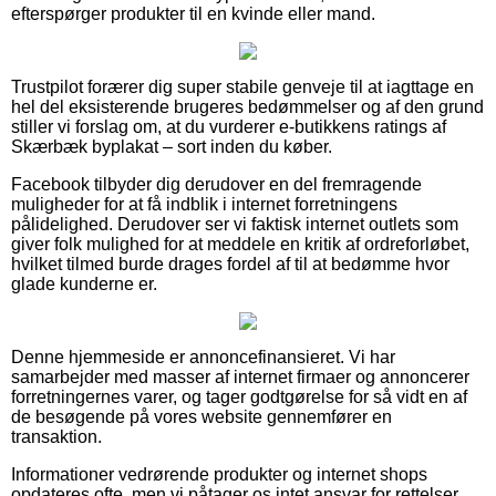
efterspørger produkter til en kvinde eller mand.
Trustpilot forærer dig super stabile genveje til at iagttage en
hel del eksisterende brugeres bedømmelser og af den grund
stiller vi forslag om, at du vurderer e-butikkens ratings af
Skærbæk byplakat – sort inden du køber.
Facebook tilbyder dig derudover en del fremragende
muligheder for at få indblik i internet forretningens
pålidelighed. Derudover ser vi faktisk internet outlets som
giver folk mulighed for at meddele en kritik af ordreforløbet,
hvilket tilmed burde drages fordel af til at bedømme hvor
glade kunderne er.
Denne hjemmeside er annoncefinansieret. Vi har
samarbejder med masser af internet firmaer og annoncerer
forretningernes varer, og tager godtgørelse for så vidt en af
de besøgende på vores website gennemfører en
transaktion.
Informationer vedrørende produkter og internet shops
opdateres ofte, men vi påtager os intet ansvar for rettelser