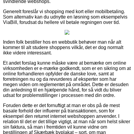
svindlende webshops.
Generelt foreslår vi shopping med kort eller mobilbetaling.
Som alternativ kan du udnytte en løsning som eksempelvis
ViaBill, forudsat du hellere vil betale regningen over tid.
Inden folk bestiller hos en webbutik behøver man når alt
kommer til alt studere shoppens vilkår, det er dog normalt
ikke videre interessant.
Et andet forslag kunne måske være at bemærke om online
virksomheden er e-mærke godkendt, som er en sikring om at
online forhandleren opfylder de danske love, samt at
forretningen nu og da revurderes af eksperter som har
megen viden om reglementet på området. Dette er desuden
din anledning til en hjælpende hånd, for så vidt du bliver
udsat for problemstillinger i processen med din ordre.
Foruden dette er det fornuftigt at man er obs på de mest
basale forhold der influerer på transaktionen, som for
eksempel den returret internet webshoppen anvender. I
relation til det er det tillige vigtigt, at man når som helst sikrer
sin faktura, så man i fremtiden vil kunne vidne om
bestillingen af Skærbæk byplakat – sort, om man