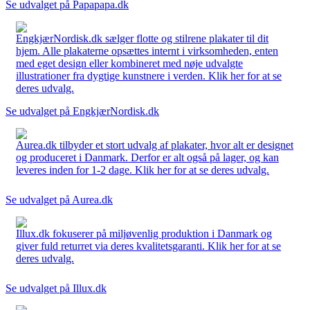
Se udvalget på Papapapa.dk
EngkjærNordisk.dk sælger flotte og stilrene plakater til dit
hjem. Alle plakaterne opsættes internt i virksomheden, enten
med eget design eller kombineret med nøje udvalgte
illustrationer fra dygtige kunstnere i verden. Klik her for at se
deres udvalg.
Se udvalget på EngkjærNordisk.dk
Aurea.dk tilbyder et stort udvalg af plakater, hvor alt er designet
og produceret i Danmark. Derfor er alt også på lager, og kan
leveres inden for 1-2 dage. Klik her for at se deres udvalg.
Se udvalget på Aurea.dk
Illux.dk fokuserer på miljøvenlig produktion i Danmark og
giver fuld returret via deres kvalitetsgaranti. Klik her for at se
deres udvalg.
Se udvalget på Illux.dk