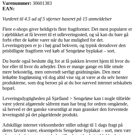
Varenummer:
30601383
EAN:
Vurderet til
4.5
ud af 5 stjerner baseret på
15
anmeldelser
Flere e-shops giver heldigvis flere fragtformer. Det mest populære er
i øjeblikket at få leveret til et udleveringssted, og så kan du bare gå
forbi efter de købte varer når du har mulighed for det.
Leveringstypen er jo i høj grad bekvem, og typisk derudover den
prisbilligste fragtform ved køb af Sengeløse byplakat – sort.
Du burde også beslutte dig for at få pakken leveret hjem til hvor du
bor eller til hvor du arbejder. Den er mange gange en lille smule
mere bekostelig, men omvendt særligt gnidningsløs. Den mest
letkøbte fragtløsning vil dog altid vise sig at være at du selv henter
produkterne, som dog beroer på at du bor nærved internet selskabets
bopæl.
Leveringsdygtigheden på Sjælland > Sengeløse kan i nogle tilfælde
være yderst afgørende såfremt man har brug for ordren omgående,
så herved er det ganske væsentligt at man gransker den forventede
leveringstid på det pågældende produkt.
Adskillige internet virksomheder stiller udsigt til 1 dags fragt på
deres favorit varer, eksempelvis Sengeløse byplakat – sort, men vær