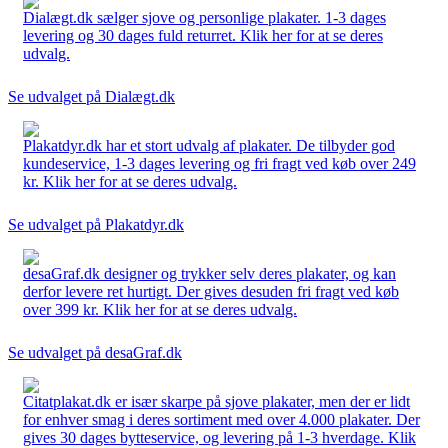
Dialægt.dk sælger sjove og personlige plakater. 1-3 dages
levering og 30 dages fuld returret. Klik her for at se deres
udvalg.
Se udvalget på Dialægt.dk
Plakatdyr.dk har et stort udvalg af plakater. De tilbyder god
kundeservice, 1-3 dages levering og fri fragt ved køb over 249
kr. Klik her for at se deres udvalg.
Se udvalget på Plakatdyr.dk
desaGraf.dk designer og trykker selv deres plakater, og kan
derfor levere ret hurtigt. Der gives desuden fri fragt ved køb
over 399 kr. Klik her for at se deres udvalg.
Se udvalget på desaGraf.dk
Citatplakat.dk er især skarpe på sjove plakater, men der er lidt
for enhver smag i deres sortiment med over 4.000 plakater. Der
gives 30 dages bytteservice, og levering på 1-3 hverdage. Klik