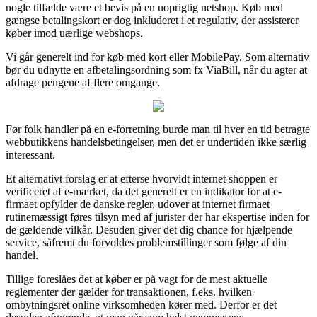
nogle tilfælde være et bevis på en uoprigtig netshop. Køb med
gængse betalingskort er dog inkluderet i et regulativ, der assisterer
køber imod uærlige webshops.
Vi går generelt ind for køb med kort eller MobilePay. Som alternativ
bør du udnytte en afbetalingsordning som fx ViaBill, når du agter at
afdrage pengene af flere omgange.
Før folk handler på en e-forretning burde man til hver en tid betragte
webbutikkens handelsbetingelser, men det er undertiden ikke særlig
interessant.
Et alternativt forslag er at efterse hvorvidt internet shoppen er
verificeret af e-mærket, da det generelt er en indikator for at e-
firmaet opfylder de danske regler, udover at internet firmaet
rutinemæssigt føres tilsyn med af jurister der har ekspertise inden for
de gældende vilkår. Desuden giver det dig chance for hjælpende
service, såfremt du forvoldes problemstillinger som følge af din
handel.
Tillige foreslåes det at køber er på vagt for de mest aktuelle
reglementer der gælder for transaktionen, f.eks. hvilken
ombytningsret online virksomheden kører med. Derfor er det