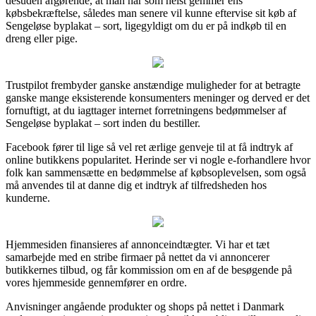
desuden afgørende, at man når som helst gemmer ens
købsbekræftelse, således man senere vil kunne eftervise sit køb af
Sengeløse byplakat – sort, ligegyldigt om du er på indkøb til en
dreng eller pige.
Trustpilot frembyder ganske anstændige muligheder for at betragte
ganske mange eksisterende konsumenters meninger og derved er det
fornuftigt, at du iagttager internet forretningens bedømmelser af
Sengeløse byplakat – sort inden du bestiller.
Facebook fører til lige så vel ret ærlige genveje til at få indtryk af
online butikkens popularitet. Herinde ser vi nogle e-forhandlere hvor
folk kan sammensætte en bedømmelse af købsoplevelsen, som også
må anvendes til at danne dig et indtryk af tilfredsheden hos
kunderne.
Hjemmesiden finansieres af annonceindtægter. Vi har et tæt
samarbejde med en stribe firmaer på nettet da vi annoncerer
butikkernes tilbud, og får kommission om en af de besøgende på
vores hjemmeside gennemfører en ordre.
Anvisninger angående produkter og shops på nettet i Danmark