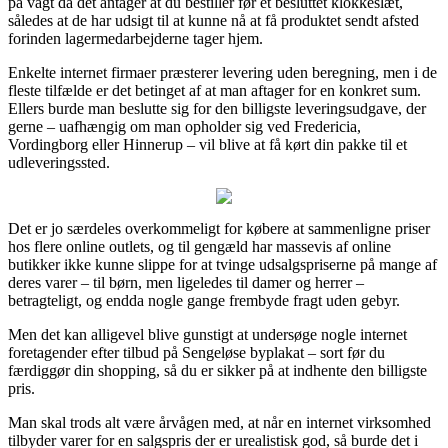
på vagt da det antager at du bestiller før et besluttet klokkeslæt,
således at de har udsigt til at kunne nå at få produktet sendt afsted
forinden lagermedarbejderne tager hjem.
Enkelte internet firmaer præsterer levering uden beregning, men i de
fleste tilfælde er det betinget af at man aftager for en konkret sum.
Ellers burde man beslutte sig for den billigste leveringsudgave, der
gerne – uafhængig om man opholder sig ved Fredericia,
Vordingborg eller Hinnerup – vil blive at få kørt din pakke til et
udleveringssted.
Det er jo særdeles overkommeligt for købere at sammenligne priser
hos flere online outlets, og til gengæld har massevis af online
butikker ikke kunne slippe for at tvinge udsalgspriserne på mange af
deres varer – til børn, men ligeledes til damer og herrer –
betragteligt, og endda nogle gange frembyde fragt uden gebyr.
Men det kan alligevel blive gunstigt at undersøge nogle internet
foretagender efter tilbud på Sengeløse byplakat – sort før du
færdiggør din shopping, så du er sikker på at indhente den billigste
pris.
Man skal trods alt være årvågen med, at når en internet virksomhed
tilbyder varer for en salgspris der er urealistisk god, så burde det i