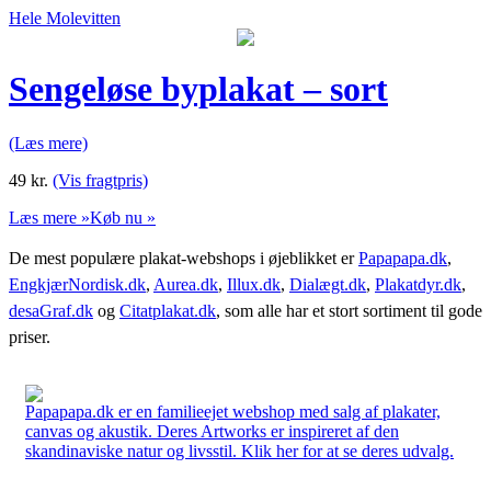
Hele Molevitten
Sengeløse byplakat – sort
(Læs mere)
49
kr.
(Vis fragtpris)
Læs mere »
Køb nu »
De mest populære plakat-webshops i øjeblikket er
Papapapa.dk
,
EngkjærNordisk.dk
,
Aurea.dk
,
Illux.dk
,
Dialægt.dk
,
Plakatdyr.dk
,
desaGraf.dk
og
Citatplakat.dk
, som alle har et stort sortiment til gode
priser.
Papapapa.dk er en familieejet webshop med salg af plakater,
canvas og akustik. Deres Artworks er inspireret af den
skandinaviske natur og livsstil. Klik her for at se deres udvalg.