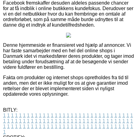
Facebook fremskaffer desuden aldeles passende chancer
for at få indblik i online butikkens kundefokus. Derudover ser
vi en del netbutikker hvor du kan frembringe en omtale af
ordreforløbet, som på samme måde burde udnyttes til at
danne dig et indtryk af kundetilfredsheden.
Denne hjemmeside er finansieret ved hjælp af annoncer. Vi
har faste samarbejder med en hel del online shops i
Danmark idet vi markedsfører deres produkter, og tager imod
betaling under forudsætning af at de besøgende vi sender
videre fuldfører en bestilling.
Fakta om produkter og internet shops opretholdes fra tid til
anden, men det er ikke muligt for os at give garantier imod
rettelser der er blevet implementeret siden vi nyligst
opdaterede vores oplysninger.
BITLY:
1
1
1
1
1
1
1
1
1
1
1
1
1
1
1
1
1
1
1
1
1
1
1
1
1
1
1
1
1
1
1
1
1
1
1
1
1
1
1
1
1
1
1
1
1
1
1
1
1
1
1
1
1
1
1
1
1
1
1
1
1
1
1
1
1
1
1
1
1
1
1
1
1
1
1
1
1
1
1
1
1
1
1
1
1
1
1
1
1
1
1
1
1
1
1
1
1
1
1
1