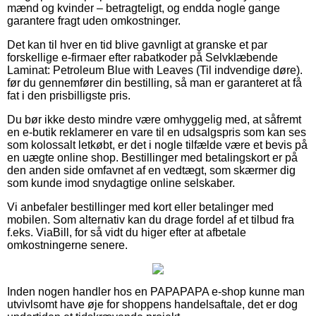
mænd og kvinder – betragteligt, og endda nogle gange
garantere fragt uden omkostninger.
Det kan til hver en tid blive gavnligt at granske et par
forskellige e-firmaer efter rabatkoder på Selvklæbende
Laminat: Petroleum Blue with Leaves (Til indvendige døre).
før du gennemfører din bestilling, så man er garanteret at få
fat i den prisbilligste pris.
Du bør ikke desto mindre være omhyggelig med, at såfremt
en e-butik reklamerer en vare til en udsalgspris som kan ses
som kolossalt letkøbt, er det i nogle tilfælde være et bevis på
en uægte online shop. Bestillinger med betalingskort er på
den anden side omfavnet af en vedtægt, som skærmer dig
som kunde imod snydagtige online selskaber.
Vi anbefaler bestillinger med kort eller betalinger med
mobilen. Som alternativ kan du drage fordel af et tilbud fra
f.eks. ViaBill, for så vidt du higer efter at afbetale
omkostningerne senere.
Inden nogen handler hos en PAPAPAPA e-shop kunne man
utvivlsomt have øje for shoppens handelsaftale, det er dog