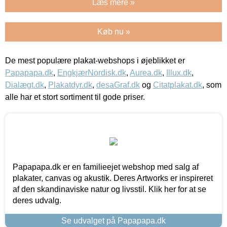
Læs mere »
Køb nu »
De mest populære plakat-webshops i øjeblikket er
Papapapa.dk
,
EngkjærNordisk.dk
,
Aurea.dk
,
Illux.dk
,
Dialægt.dk
,
Plakatdyr.dk
,
desaGraf.dk
og
Citatplakat.dk
, som
alle har et stort sortiment til gode priser.
Papapapa.dk er en familieejet webshop med salg af
plakater, canvas og akustik. Deres Artworks er inspireret
af den skandinaviske natur og livsstil. Klik her for at se
deres udvalg.
Se udvalget på Papapapa.dk