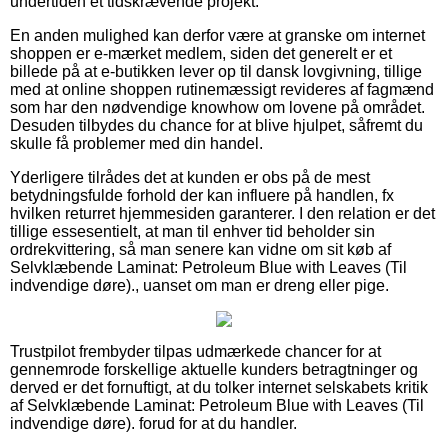
undertiden et tidskrævende projekt.
En anden mulighed kan derfor være at granske om internet
shoppen er e-mærket medlem, siden det generelt er et
billede på at e-butikken lever op til dansk lovgivning, tillige
med at online shoppen rutinemæssigt revideres af fagmænd
som har den nødvendige knowhow om lovene på området.
Desuden tilbydes du chance for at blive hjulpet, såfremt du
skulle få problemer med din handel.
Yderligere tilrådes det at kunden er obs på de mest
betydningsfulde forhold der kan influere på handlen, fx
hvilken returret hjemmesiden garanterer. I den relation er det
tillige essesentielt, at man til enhver tid beholder sin
ordrekvittering, så man senere kan vidne om sit køb af
Selvklæbende Laminat: Petroleum Blue with Leaves (Til
indvendige døre)., uanset om man er dreng eller pige.
Trustpilot frembyder tilpas udmærkede chancer for at
gennemrode forskellige aktuelle kunders betragtninger og
derved er det fornuftigt, at du tolker internet selskabets kritik
af Selvklæbende Laminat: Petroleum Blue with Leaves (Til
indvendige døre). forud for at du handler.