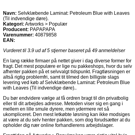
Navn:
Selvklæbende Laminat: Petroleum Blue with Leaves
(Til indvendige døre).
Kategori:
Artworks > Populær
Producent:
PAPAPAPA
Varenummer:
40879858
EAN:
Vurderet til
3.9
ud af 5 stjerner baseret på
49
anmeldelser
En lang række firmaer på nettet giver i dag diverse former for
fragt. Det mest populære er lige nu pakkeshops, hvor du selv
afhenter pakken på et selvvalgt tidspunkt. Fragtløsningen er
altså rigtig problemfri, samt tit tilmed den billigste slags
levering ved køb af Selvklæbende Laminat: Petroleum Blue
with Leaves (Til indvendige døre)..
Du bør endvidere vælge at få ordren bragt til din privatbolig
eller til dit arbejdes adresse. Metoden viser sig en gang i
mellem en lille smule dyrere, men ydermere ret så
ukompliceret. Den mest letkøbte løsning kan ikke modsiges
at være at du selv henter pakken, som dog forudsætter at du
opholder dig nær online forhandlerens arbejdslager.