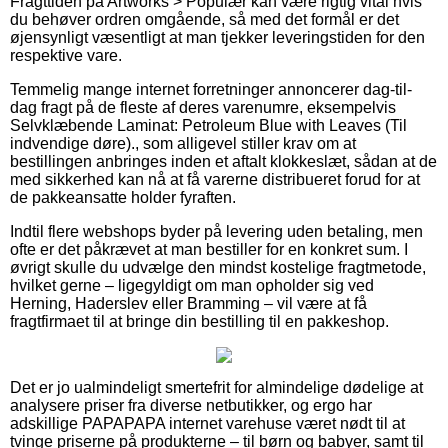
Fragttiden på Artworks > Populær kan være rigtig vital hvis
du behøver ordren omgående, så med det formål er det
øjensynligt væsentligt at man tjekker leveringstiden for den
respektive vare.
Temmelig mange internet forretninger annoncerer dag-til-
dag fragt på de fleste af deres varenumre, eksempelvis
Selvklæbende Laminat: Petroleum Blue with Leaves (Til
indvendige døre)., som alligevel stiller krav om at
bestillingen anbringes inden et aftalt klokkeslæt, sådan at de
med sikkerhed kan nå at få varerne distribueret forud for at
de pakkeansatte holder fyraften.
Indtil flere webshops byder på levering uden betaling, men
ofte er det påkrævet at man bestiller for en konkret sum. I
øvrigt skulle du udvælge den mindst kostelige fragtmetode,
hvilket gerne – ligegyldigt om man opholder sig ved
Herning, Haderslev eller Bramming – vil være at få
fragtfirmaet til at bringe din bestilling til en pakkeshop.
Det er jo ualmindeligt smertefrit for almindelige dødelige at
analysere priser fra diverse netbutikker, og ergo har
adskillige PAPAPAPA internet varehuse været nødt til at
tvinge priserne på produkterne – til børn og babyer, samt til