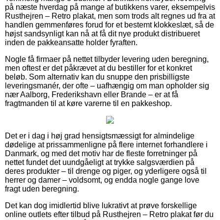
på næste hverdag på mange af butikkens varer, eksempelvis
Rusthejren – Retro plakat, men som trods alt regnes ud fra at
handlen gemmenføres forud for et bestemt klokkeslæt, så de
højst sandsynligt kan nå at få dit nye produkt distribueret
inden de pakkeansatte holder fyraften.
Nogle få firmaer på nettet tilbyder levering uden beregning,
men oftest er det påkrævet at du bestiller for et konkret
beløb. Som alternativ kan du snuppe den prisbilligste
leveringsmanér, der ofte – uafhængig om man opholder sig
nær Aalborg, Frederikshavn eller Brande – er at få
fragtmanden til at køre varerne til en pakkeshop.
Det er i dag i høj grad hensigtsmæssigt for almindelige
dødelige at prissammenligne på flere internet forhandlere i
Danmark, og med det motiv har de fleste forretninger på
nettet fundet det uundgåeligt at trykke salgsværdien på
deres produkter – til drenge og piger, og yderligere også til
herrer og damer – voldsomt, og endda nogle gange love
fragt uden beregning.
Det kan dog imidlertid blive lukrativt at prøve forskellige
online outlets efter tilbud på Rusthejren – Retro plakat før du