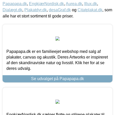
Papapapa.dk
,
EngkjærNordisk.dk
,
Aurea.dk
,
Illux.dk
,
Dialægt.dk
,
Plakatdyr.dk
,
desaGraf.dk
og
Citatplakat.dk
, som
alle har et stort sortiment til gode priser.
Papapapa.dk er en familieejet webshop med salg af
plakater, canvas og akustik. Deres Artworks er inspireret
af den skandinaviske natur og livsstil. Klik her for at se
deres udvalg.
Se udvalget på Papapapa.dk
EngkjærNordisk.dk sælger flotte og stilrene plakater til