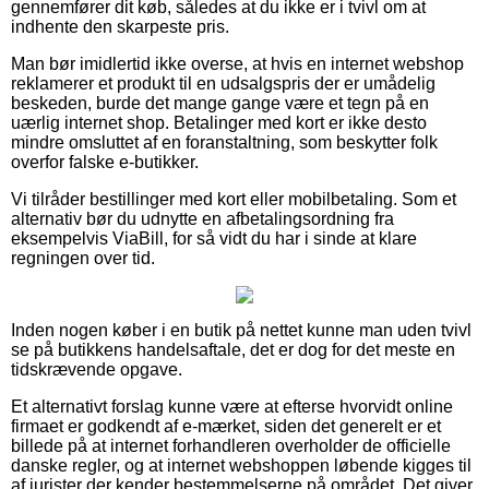
gennemfører dit køb, således at du ikke er i tvivl om at
indhente den skarpeste pris.
Man bør imidlertid ikke overse, at hvis en internet webshop
reklamerer et produkt til en udsalgspris der er umådelig
beskeden, burde det mange gange være et tegn på en
uærlig internet shop. Betalinger med kort er ikke desto
mindre omsluttet af en foranstaltning, som beskytter folk
overfor falske e-butikker.
Vi tilråder bestillinger med kort eller mobilbetaling. Som et
alternativ bør du udnytte en afbetalingsordning fra
eksempelvis ViaBill, for så vidt du har i sinde at klare
regningen over tid.
Inden nogen køber i en butik på nettet kunne man uden tvivl
se på butikkens handelsaftale, det er dog for det meste en
tidskrævende opgave.
Et alternativt forslag kunne være at efterse hvorvidt online
firmaet er godkendt af e-mærket, siden det generelt er et
billede på at internet forhandleren overholder de officielle
danske regler, og at internet webshoppen løbende kigges til
af jurister der kender bestemmelserne på området. Det giver