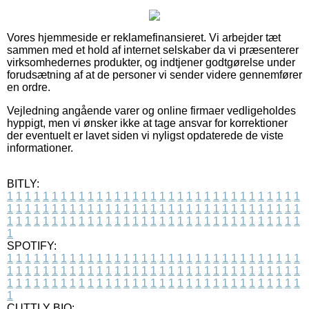
Vores hjemmeside er reklamefinansieret. Vi arbejder tæt
sammen med et hold af internet selskaber da vi præsenterer
virksomhedernes produkter, og indtjener godtgørelse under
forudsætning af at de personer vi sender videre gennemfører
en ordre.
Vejledning angående varer og online firmaer vedligeholdes
hyppigt, men vi ønsker ikke at tage ansvar for korrektioner
der eventuelt er lavet siden vi nyligst opdaterede de viste
informationer.
BITLY:
1
1
1
1
1
1
1
1
1
1
1
1
1
1
1
1
1
1
1
1
1
1
1
1
1
1
1
1
1
1
1
1
1
1
1
1
1
1
1
1
1
1
1
1
1
1
1
1
1
1
1
1
1
1
1
1
1
1
1
1
1
1
1
1
1
1
1
1
1
1
1
1
1
1
1
1
1
1
1
1
1
1
1
1
1
1
1
1
1
1
1
1
1
1
1
1
1
1
1
1
SPOTIFY:
1
1
1
1
1
1
1
1
1
1
1
1
1
1
1
1
1
1
1
1
1
1
1
1
1
1
1
1
1
1
1
1
1
1
1
1
1
1
1
1
1
1
1
1
1
1
1
1
1
1
1
1
1
1
1
1
1
1
1
1
1
1
1
1
1
1
1
1
1
1
1
1
1
1
1
1
1
1
1
1
1
1
1
1
1
1
1
1
1
1
1
1
1
1
1
1
1
1
1
1
CUTTLY BIO: