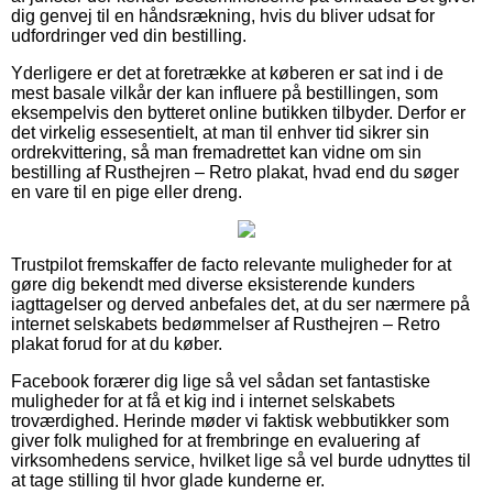
dig genvej til en håndsrækning, hvis du bliver udsat for
udfordringer ved din bestilling.
Yderligere er det at foretrække at køberen er sat ind i de
mest basale vilkår der kan influere på bestillingen, som
eksempelvis den bytteret online butikken tilbyder. Derfor er
det virkelig essesentielt, at man til enhver tid sikrer sin
ordrekvittering, så man fremadrettet kan vidne om sin
bestilling af Rusthejren – Retro plakat, hvad end du søger
en vare til en pige eller dreng.
Trustpilot fremskaffer de facto relevante muligheder for at
gøre dig bekendt med diverse eksisterende kunders
iagttagelser og derved anbefales det, at du ser nærmere på
internet selskabets bedømmelser af Rusthejren – Retro
plakat forud for at du køber.
Facebook forærer dig lige så vel sådan set fantastiske
muligheder for at få et kig ind i internet selskabets
troværdighed. Herinde møder vi faktisk webbutikker som
giver folk mulighed for at frembringe en evaluering af
virksomhedens service, hvilket lige så vel burde udnyttes til
at tage stilling til hvor glade kunderne er.