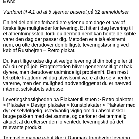
EAN:
Vurderet til
4.1
ud af 5 stjerner baseret på
32
anmeldelser
En hel del online forhandlere yder nu om dage et hav af
forskellige muligheder for levering. Et hit er i dag levering til
et afhentningssted, fordi du dermed nemt kan hente de købte
varer den dag der passer dig. Metoden er altså ekstremt
nem, og ofte derudover den billigste leveringsløsning ved
køb af Rusthejren – Retro plakat.
Du kan tillige udse dig at vælge levering til din bolig eller til
når du er på job. Fragtmetoden bliver gennemsnitligt et hak
dyrere, men derudover ualmindeligt problemfri. Den mest
letkøbte fragtform vil dog utvivlsomt være at du selv henter
varerne, men den mulighed nødvendiggør at du er nærved
internet selskabets adresse.
Leveringshastigheden på Plakater til stuen > Retro plakater
> Plakater > Design plakater > Kunstplakater > Plakater med
dyr er selvfølgelig usædvanlig vigtig om du absolut skal
bruge pakken med det samme, og derfor er det temmelig
aktuelt at du efterser den forventede leveringstid på det
relevante produkt.
Temmelig mange e-butikker i Danmark frembyder levering