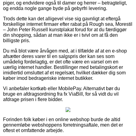
piger, og endvidere også til damer og herrer – betragteligt,
og endda nogle gange byde på gebyrfri levering.
Trods dette kan det alligevel vise sig gavnligt at eftergå
forskellige internet firmaer efter rabat på Rough sea, Morestil
– John Peter Russell kunstplakat forud for at du færdiggør
din shopping, sådan at man ikke er i tvivl om at få den
billigste pris.
Du må blot være årvågen med, at i tilfælde af at en e-shop
afsætter deres varer til en salgspris der kan ses som
umådelig fordelagtig, er det ofte være en varsel om en
uærlig internet handler. Bestillinger med betalingskort er
imidlertid omsluttet af et regelsæt, hvilket dækker dig som
køber imod bedrageriske internet butikker.
Vi anbefaler kortkøb eller MobilePay. Alternativt bør du
bruge en afdragsordning fra fx ViaBill, for så vidt du vil
afdrage prisen i flere bidder.
Forinden folk køber i en online webshop burde de altid
gennemløbe webshoppens forretningsaftale, men det er
oftest et omfattende arbejde.