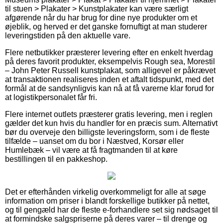
til stuen > Plakater > Kunstplakater kan være særligt
afgørende når du har brug for dine nye produkter om et
øjeblik, og herved er det ganske fornuftigt at man studerer
leveringstiden på den aktuelle vare.
Flere netbutikker præsterer levering efter en enkelt hverdag
på deres favorit produkter, eksempelvis Rough sea, Morestil
– John Peter Russell kunstplakat, som alligevel er påkrævet
at transaktionen realiseres inden et aftalt tidspunkt, med det
formål at de sandsynligvis kan nå at få varerne klar forud for
at logistikpersonalet får fri.
Flere internet outlets præsterer gratis levering, men i reglen
gælder det kun hvis du handler for en præcis sum. Alternativt
bør du overveje den billigste leveringsform, som i de fleste
tilfælde – uanset om du bor i Næstved, Korsør eller
Humlebæk – vil være at få fragtmanden til at køre
bestillingen til en pakkeshop.
Det er efterhånden virkelig overkommeligt for alle at søge
information om priser i blandt forskellige butikker på nettet,
og til gengæld har de fleste e-forhandlere set sig nødsaget til
at formindske salgspriserne på deres varer – til drenge og