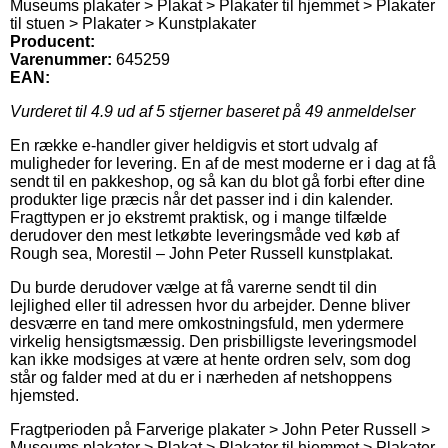
Museums plakater > Plakat > Plakater til hjemmet > Plakater
til stuen > Plakater > Kunstplakater
Producent:
Varenummer:
645259
EAN:
Vurderet til
4.9
ud af 5 stjerner baseret på
49
anmeldelser
En række e-handler giver heldigvis et stort udvalg af
muligheder for levering. En af de mest moderne er i dag at få
sendt til en pakkeshop, og så kan du blot gå forbi efter dine
produkter lige præcis når det passer ind i din kalender.
Fragttypen er jo ekstremt praktisk, og i mange tilfælde
derudover den mest letkøbte leveringsmåde ved køb af
Rough sea, Morestil – John Peter Russell kunstplakat.
Du burde derudover vælge at få varerne sendt til din
lejlighed eller til adressen hvor du arbejder. Denne bliver
desværre en tand mere omkostningsfuld, men ydermere
virkelig hensigtsmæssig. Den prisbilligste leveringsmodel
kan ikke modsiges at være at hente ordren selv, som dog
står og falder med at du er i nærheden af netshoppens
hjemsted.
Fragtperioden på Farverige plakater > John Peter Russell >
Museums plakater > Plakat > Plakater til hjemmet > Plakater