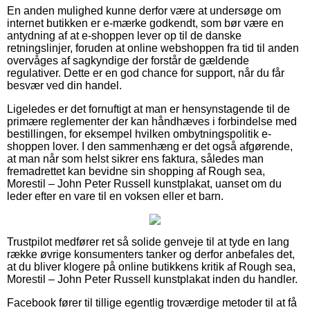
En anden mulighed kunne derfor være at undersøge om
internet butikken er e-mærke godkendt, som bør være en
antydning af at e-shoppen lever op til de danske
retningslinjer, foruden at online webshoppen fra tid til anden
overvåges af sagkyndige der forstår de gældende
regulativer. Dette er en god chance for support, når du får
besvær ved din handel.
Ligeledes er det fornuftigt at man er hensynstagende til de
primære reglementer der kan håndhæves i forbindelse med
bestillingen, for eksempel hvilken ombytningspolitik e-
shoppen lover. I den sammenhæng er det også afgørende,
at man når som helst sikrer ens faktura, således man
fremadrettet kan bevidne sin shopping af Rough sea,
Morestil – John Peter Russell kunstplakat, uanset om du
leder efter en vare til en voksen eller et barn.
Trustpilot medfører ret så solide genveje til at tyde en lang
række øvrige konsumenters tanker og derfor anbefales det,
at du bliver klogere på online butikkens kritik af Rough sea,
Morestil – John Peter Russell kunstplakat inden du handler.
Facebook fører til tillige egentlig troværdige metoder til at få