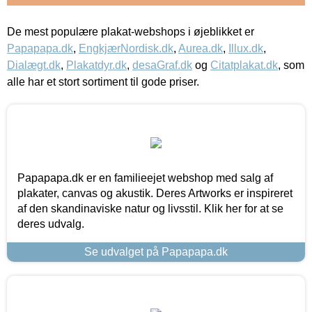
De mest populære plakat-webshops i øjeblikket er
Papapapa.dk
,
EngkjærNordisk.dk
,
Aurea.dk
,
Illux.dk
,
Dialægt.dk
,
Plakatdyr.dk
,
desaGraf.dk
og
Citatplakat.dk
, som
alle har et stort sortiment til gode priser.
Papapapa.dk er en familieejet webshop med salg af
plakater, canvas og akustik. Deres Artworks er inspireret
af den skandinaviske natur og livsstil. Klik her for at se
deres udvalg.
Se udvalget på Papapapa.dk