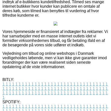
indtryk af e-butikkens kundetilfredshed. Tilmed ses mange
internet butikker hvor kunder kan publicere en omtale af
deres køb, som tilmed kan benyttes til vurdering af hvor
tilfredse kunderne er.
Vores hjemmeside er finansieret af indtægter fra reklamer. Vi
har samarbejder med en masse internet outlets idet vi
formidler virksomhedernes tilbud, og får betaling ifald en af
de besøgende på vores side udfører et indkøb.
Vejledning om tilbud og online webshops i Danmark
vedligeholdes løbende, men vi kan ikke give garantier imod
forandringer der kan være realiseret siden seneste
opdatering af de viste informationer.
BITLY:
1
1
1
1
1
1
1
1
1
1
1
1
1
1
1
1
1
1
1
1
1
1
1
1
1
1
1
1
1
1
1
1
1
1
1
1
1
1
1
1
1
1
1
1
1
1
1
1
1
1
1
1
1
1
1
1
1
1
1
1
1
1
1
1
1
1
1
1
1
1
1
1
1
1
1
1
1
1
1
1
1
1
1
1
1
1
1
1
1
1
1
1
1
1
1
1
1
1
1
1
SPOTIFY:
1
1
1
1
1
1
1
1
1
1
1
1
1
1
1
1
1
1
1
1
1
1
1
1
1
1
1
1
1
1
1
1
1
1
1
1
1
1
1
1
1
1
1
1
1
1
1
1
1
1
1
1
1
1
1
1
1
1
1
1
1
1
1
1
1
1