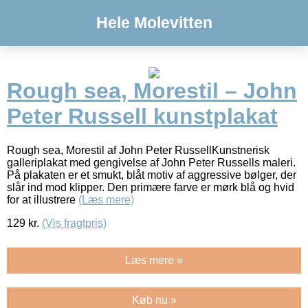
Hele Molevitten
Rough sea, Morestil – John
Peter Russell kunstplakat
Rough sea, Morestil af John Peter RussellKunstnerisk
galleriplakat med gengivelse af John Peter Russells maleri.
På plakaten er et smukt, blåt motiv af aggressive bølger, der
slår ind mod klipper. Den primære farve er mørk blå og hvid
for at illustrere
(Læs mere)
129
kr.
(Vis fragtpris)
Læs mere »
Køb nu »