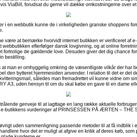
is ViaBill, forudsat du gerne vil dække omkostningerne over et
er i en webbutik kunne de i virkeligheden granske shoppens forr
e.
nne være at bemærke hvorvidt internet butikken er verificeret af e
at webbutikken efterfølger dansk lovgivning, og at online forretn
fortrolige de gældende love. Desuden giver det dig chance for
 bestilling.
 at man er omhyggelig omkring de væsentligste vilkår der har b
el den bytteret hjemmesiden anvender. I relation til det er det d
 kvitteringsmail, således man fremadrettet vil kunne vidne om
, uden hensyn til om du skal købe en gave til en dame elle
a strålende genveje til at iagttage en lang række aktuelle forbrug
uerer e-butikkens vurderinger af PRINSESSEN PÅ ÆRTEN – THE
vrigt uden sammenligning passende metoder til at få indblik i 
rhandlere hvor det er muligt at afgive en kritik af deres køb, 
r glade kunderne er.