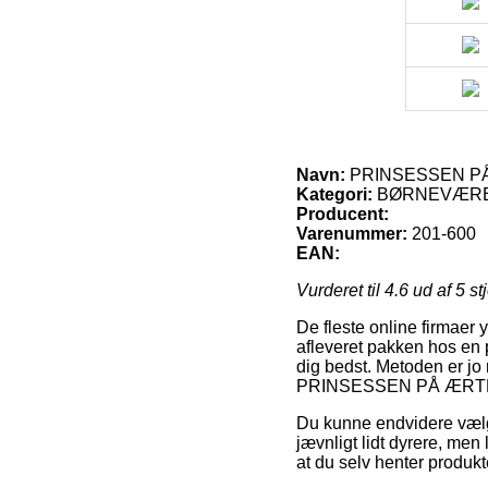
Navn:
PRINSESSEN PÅ
Kategori:
BØRNEVÆREL
Producent:
Varenummer:
201-600
EAN:
Vurderet til
4.6
ud af 5 st
De fleste online firmaer 
afleveret pakken hos en p
dig bedst. Metoden er jo
PRINSESSEN PÅ ÆRTE
Du kunne endvidere vælge
jævnligt lidt dyrere, men
at du selv henter produk