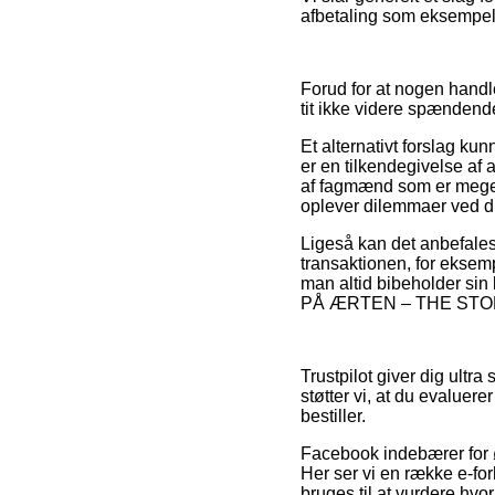
afbetaling som eksempelv
Forud for at nogen handl
tit ikke videre spændend
Et alternativt forslag ku
er en tilkendegivelse af 
af fagmænd som er meget 
oplever dilemmaer ved din
Ligeså kan det anbefales
transaktionen, for eksemp
man altid bibeholder sin
PÅ ÆRTEN – THE STORY A3
Trustpilot giver dig ultr
støtter vi, at du eval
bestiller.
Facebook indebærer for ø
Her ser vi en række e-fo
bruges til at vurdere hvo