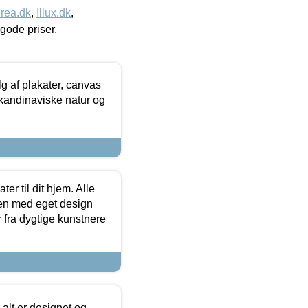
rea.dk
,
Illux.dk
,
l gode priser.
 af plakater, canvas
skandinaviske natur og
er til dit hjem. Alle
ten med eget design
r fra dygtige kunstnere
 alt er designet og