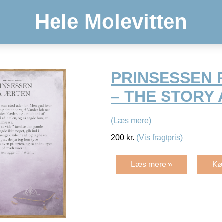
Hele Molevitten
PRINSESSEN 
– THE STORY 
(Læs mere)
200
kr.
(Vis fragtpris)
Læs mere »
Kø