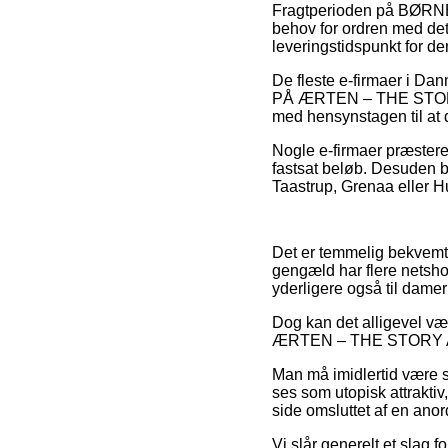
Fragtperioden på BØRNEV
behov for ordren med det
leveringstidspunkt for d
De fleste e-firmaer i D
PÅ ÆRTEN – THE STORY A3
med hensynstagen til at d
Nogle e-firmaer præsterer
fastsat beløb. Desuden b
Taastrup, Grenaa eller Hu
Det er temmelig bekvemt f
gengæld har flere netshop
yderligere også til damer
Dog kan det alligevel væ
ÆRTEN – THE STORY A3 inde
Man må imidlertid være så
ses som utopisk attraktiv
side omsluttet af en ano
Vi slår generelt et slag f