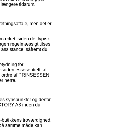
 længere tidsrum.
etningsaftale, men det er
-mærket, siden det typisk
ingen regelmæssigt tilses
 assistance, såfremt du
etydning for
esuden essesentielt, at
 sin ordre af PRINSESSEN
r herre.
eres synspunkter og derfor
 STORY A3 inden du
e-butikkens troværdighed.
som på samme måde kan