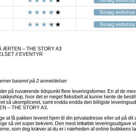
Besøg webshop
Besøg webshop
Besøg webshop
 ÆRTEN – THE STORY A3
SET // EVENTYR
jerner baseret på
2
anmeldelser
yder på nuværende tidspunkt flere leveringsformer. En af de mest 
akkeshop, hvor det er meget fleksibelt at kunne hente de bestil
 ret så ukompliceret, samt endda endda den billigste leveringsu
N – THE STORY A3.
 at få pakken leveret hjem til din privatadresse eller ud på dit
 lige så vel super bekvem. Den mest letkøbte leveringsudgave vil
terne, som dog kræver at du er i nærheden af online butikkens la