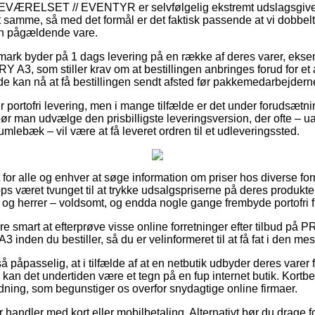
ÆRELSET // EVENTYR er selvfølgelig ekstremt udslagsgivende 
 samme, så med det formål er det faktisk passende at vi dobbelt
en pågældende vare.
anmark byder på 1 dags levering på en række af deres varer, 
, som stiller krav om at bestillingen anbringes forud for et 
e kan nå at få bestillingen sendt afsted før pakkemedarbejderne 
 portofri levering, men i mange tilfælde er det under forudsætnin
ør man udvælge den prisbilligste leveringsversion, der ofte – 
mlebæk – vil være at få leveret ordren til et udleveringssted.
or alle og enhver at søge information om priser hos diverse forre
s været tvunget til at trykke udsalgspriserne på deres produkter
 og herrer – voldsomt, og endda nogle gange frembyde portofri f
re smart at efterprøve visse online forretninger efter tilbud 
n du bestiller, så du er velinformeret til at få fat i den mest 
 påpasselig, at i tilfælde af at en netbutik udbyder deres varer 
, kan det undertiden være et tegn på en fup internet butik. Kortb
rdning, som begunstiger os overfor snydagtige online firmaer.
or handler med kort eller mobilbetaling. Alternativt bør du drage 