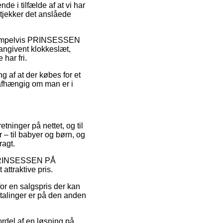
i tilfælde af at vi har
tjekker det anslåede
eksempelvis PRINSESSEN
angivent klokkeslæt,
har fri.
g af at der købes for et
uafhængig om man er i
tninger på nettet, og til
 – til babyer og børn, og
ragt.
på PRINSESSEN PÅ
attraktive pris.
for en salgspris der kan
etalinger er på den anden
fordel af en løsning på