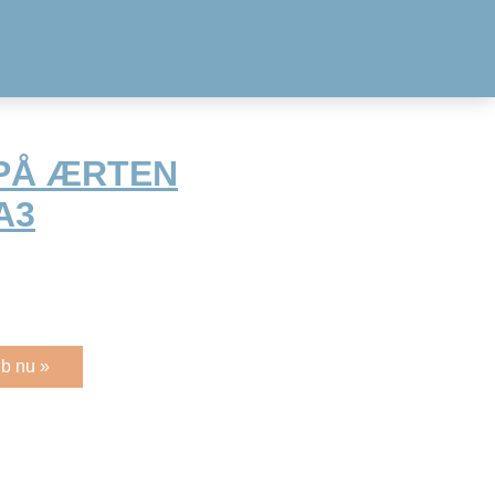
PÅ ÆRTEN
A3
b nu »