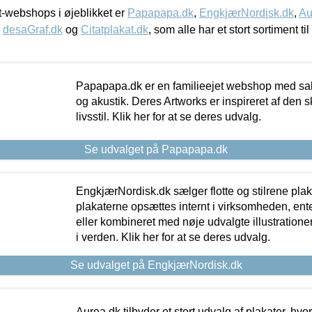
-webshops i øjeblikket er
Papapapa.dk
,
EngkjærNordisk.dk
,
Au
,
desaGraf.dk
og
Citatplakat.dk
, som alle har et stort sortiment ti
Papapapa.dk er en familieejet webshop med salg
og akustik. Deres Artworks er inspireret af den 
livsstil. Klik her for at se deres udvalg.
Se udvalget på Papapapa.dk
EngkjærNordisk.dk sælger flotte og stilrene plakat
plakaterne opsættes internt i virksomheden, en
eller kombineret med nøje udvalgte illustratione
i verden. Klik her for at se deres udvalg.
Se udvalget på EngkjærNordisk.dk
Aurea.dk tilbyder et stort udvalg af plakater, hvor