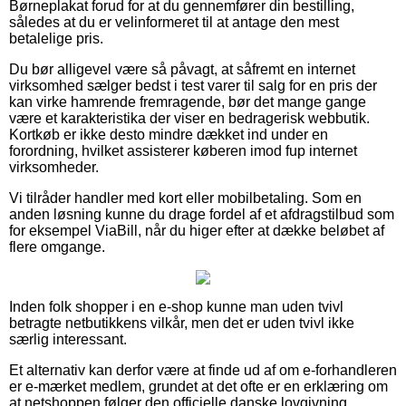
Børneplakat forud for at du gennemfører din bestilling,
således at du er velinformeret til at antage den mest
betalelige pris.
Du bør alligevel være så påvagt, at såfremt en internet
virksomhed sælger bedst i test varer til salg for en pris der
kan virke hamrende fremragende, bør det mange gange
være et karakteristika der viser en bedragerisk webbutik.
Kortkøb er ikke desto mindre dækket ind under en
forordning, hvilket assisterer køberen imod fup internet
virksomheder.
Vi tilråder handler med kort eller mobilbetaling. Som en
anden løsning kunne du drage fordel af et afdragstilbud som
for eksempel ViaBill, når du higer efter at dække beløbet af
flere omgange.
Inden folk shopper i en e-shop kunne man uden tvivl
betragte netbutikkens vilkår, men det er uden tvivl ikke
særlig interessant.
Et alternativ kan derfor være at finde ud af om e-forhandleren
er e-mærket medlem, grundet at det ofte er en erklæring om
at netshoppen følger den officielle danske lovgivning,