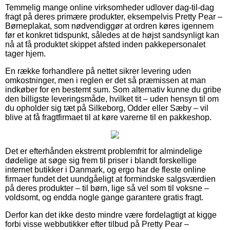
Temmelig mange online virksomheder udlover dag-til-dag
fragt på deres primære produkter, eksempelvis Pretty Pear –
Børneplakat, som nødvendiggør at ordren køres igennem
før et konkret tidspunkt, således at de højst sandsynligt kan
nå at få produktet skippet afsted inden pakkepersonalet
tager hjem.
En række forhandlere på nettet sikrer levering uden
omkostninger, men i reglen er det så præmissen at man
indkøber for en bestemt sum. Som alternativ kunne du gribe
den billigste leveringsmåde, hvilket tit – uden hensyn til om
du opholder sig tæt på Silkeborg, Odder eller Sæby – vil
blive at få fragtfirmaet til at køre varerne til en pakkeshop.
Det er efterhånden ekstremt problemfrit for almindelige
dødelige at søge sig frem til priser i blandt forskellige
internet butikker i Danmark, og ergo har de fleste online
firmaer fundet det uundgåeligt at formindske salgsværdien
på deres produkter – til børn, lige så vel som til voksne –
voldsomt, og endda nogle gange garantere gratis fragt.
Derfor kan det ikke desto mindre være fordelagtigt at kigge
forbi visse webbutikker efter tilbud på Pretty Pear –