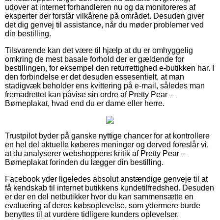
udover at internet forhandleren nu og da monitoreres af
eksperter der forstår vilkårene på området. Desuden giver
det dig genvej til assistance, når du møder problemer ved
din bestilling.
Tilsvarende kan det være til hjælp at du er omhyggelig
omkring de mest basale forhold der er gældende for
bestillingen, for eksempel den returrettighed e-butikken har. I
den forbindelse er det desuden essesentielt, at man
stadigvæk beholder ens kvittering på e-mail, således man
fremadrettet kan påvise sin ordre af Pretty Pear –
Børneplakat, hvad end du er dame eller herre.
Trustpilot byder på ganske nyttige chancer for at kontrollere
en hel del aktuelle køberes meninger og derved foreslår vi,
at du analyserer webshoppens kritik af Pretty Pear –
Børneplakat forinden du lægger din bestilling.
Facebook yder ligeledes absolut anstændige genveje til at
få kendskab til internet butikkens kundetilfredshed. Desuden
er der en del netbutikker hvor du kan sammensætte en
evaluering af deres købsoplevelse, som ydermere burde
benyttes til at vurdere tidligere kunders oplevelser.