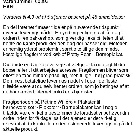
Varenummer:
60393
EAN:
Vurderet til
4.9
ud af 5 stjerner baseret på
48
anmeldelser
En del internet firmaer tildeler på nuværende tidspunkt
diverse leveringsmåder. En yndling er lige nu at få bragt
ordren til en pakkeshop, som giver dig fleksibiliteten til at
hente de købte produkter den dag der passer dig. Metoden
er nemlig yderst problemfri, samt ofte tillige den mindst
kostelige fragtform ved køb af Pretty Pear – Børneplakat.
Du burde endvidere overveje at vælge at få udbragt til din
bopæl eller til dit arbejdes adresse. Fragtformen bliver som
oftest en tand mindre prisbillig, men tillige i høj grad praktisk.
Den mest betalelige leveringsmodel vil dog i de fleste
tilfælde være at du selv henter ordren, som jo betinges af at
du bor nærved internet butikkens hjemsted.
Fragtperioden på Petrine Willero > Plakater til
børneværelset > Plakater > Børneplakater kan i nogle
tilfælde være virkelig bestemmende forudsat vi behøver din
ordre inden for få dage, så i det øjemed er det virkelig
relevant at du kontrollerer den estimerede leveringstid på det
aktuelle produkt.