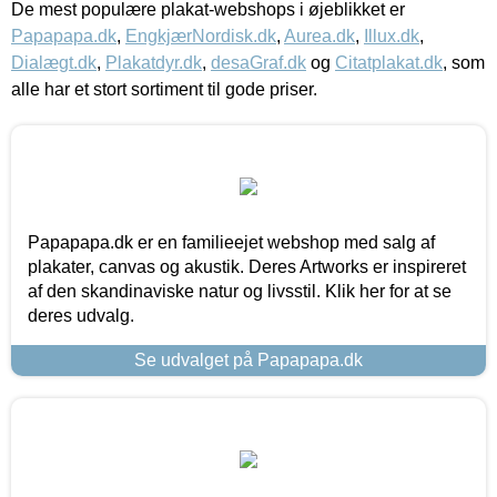
De mest populære plakat-webshops i øjeblikket er
Papapapa.dk
,
EngkjærNordisk.dk
,
Aurea.dk
,
Illux.dk
,
Dialægt.dk
,
Plakatdyr.dk
,
desaGraf.dk
og
Citatplakat.dk
, som
alle har et stort sortiment til gode priser.
Papapapa.dk er en familieejet webshop med salg af
plakater, canvas og akustik. Deres Artworks er inspireret
af den skandinaviske natur og livsstil. Klik her for at se
deres udvalg.
Se udvalget på Papapapa.dk