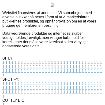
Websitet finansieres af annoncer. Vi samarbejder med
diverse butikker på nettet i form af at vi markedsfører
butikkernes produkter, og opnår provision om en af vores
brugere gennemfører en bestilling.
Data vedrørende produkter og internet selskaber
vedligeholdes jævnligt, men vi tager forbehold for
korrektioner der måtte være iværksat siden vi nyligst
opdaterede vores data.
BITLY:
1
1
1
1
1
1
1
1
1
1
1
1
1
1
1
1
1
1
1
1
1
1
1
1
1
1
1
1
1
1
1
1
1
1
1
1
1
1
1
1
1
1
1
1
1
1
1
1
1
1
1
1
1
1
1
1
1
1
1
1
1
1
1
1
1
1
1
1
1
1
1
1
1
1
1
1
1
1
1
1
1
1
1
1
1
1
1
1
1
1
1
1
1
1
1
1
1
1
1
1
SPOTIFY:
1
1
1
1
1
1
1
1
1
1
1
1
1
1
1
1
1
1
1
1
1
1
1
1
1
1
1
1
1
1
1
1
1
1
1
1
1
1
1
1
1
1
1
1
1
1
1
1
1
1
1
1
1
1
1
1
1
1
1
1
1
1
1
1
1
1
1
1
1
1
1
1
1
1
1
1
1
1
1
1
1
1
1
1
1
1
1
1
1
1
1
1
1
1
1
1
1
1
1
1
CUTTLY BIO:
1