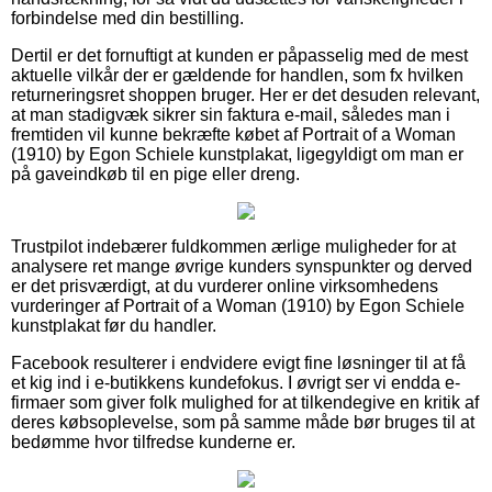
forbindelse med din bestilling.
Dertil er det fornuftigt at kunden er påpasselig med de mest
aktuelle vilkår der er gældende for handlen, som fx hvilken
returneringsret shoppen bruger. Her er det desuden relevant,
at man stadigvæk sikrer sin faktura e-mail, således man i
fremtiden vil kunne bekræfte købet af Portrait of a Woman
(1910) by Egon Schiele kunstplakat, ligegyldigt om man er
på gaveindkøb til en pige eller dreng.
Trustpilot indebærer fuldkommen ærlige muligheder for at
analysere ret mange øvrige kunders synspunkter og derved
er det prisværdigt, at du vurderer online virksomhedens
vurderinger af Portrait of a Woman (1910) by Egon Schiele
kunstplakat før du handler.
Facebook resulterer i endvidere evigt fine løsninger til at få
et kig ind i e-butikkens kundefokus. I øvrigt ser vi endda e-
firmaer som giver folk mulighed for at tilkendegive en kritik af
deres købsoplevelse, som på samme måde bør bruges til at
bedømme hvor tilfredse kunderne er.