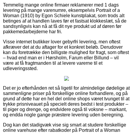
Temmelig mange online firmaer reklamerer med 1 dags
levering på mange varenumre, eksempelvis Portrait of a
Woman (1910) by Egon Schiele kunstplakat, som trods alt
betinges af at handlen laves før et fastsat klokkeslæt, så de
sandsynligvis kan nå at få dit nye produkt ud af døren før
pakkemedarbejderne har fri.
Visse internet butikker lover gebyrfri levering, men oftest
afkræver det at du aftager for et konkret beløb. Derudover
kan du foretrække den billigste mulighed for fragt, som oftest
– hvad end man er i Hørsholm, Farum eller Billund – vil
være at få fragtmanden til at levere varerne til et
udleveringssted.
Det er jo efterhånden ret så ligetil for almindelige dødelige at
sammenligne priser på forskellige online forhandlere, og på
grund af dette har en hel del online shops været tvunget til at
trykke prisniveauet på specielt deres bedst i test produkter –
til piger og drenge, og endvidere også til voksne – markant,
og endda nogle gange præstere levering uden beregning.
Dog kan det stadigvæk vise sig smart at studere forskellige
online varehuse efter rabatkoder på Portrait of a Woman