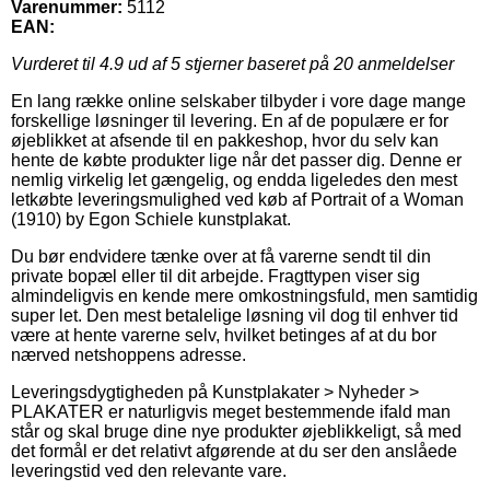
Varenummer:
5112
EAN:
Vurderet til
4.9
ud af 5 stjerner baseret på
20
anmeldelser
En lang række online selskaber tilbyder i vore dage mange
forskellige løsninger til levering. En af de populære er for
øjeblikket at afsende til en pakkeshop, hvor du selv kan
hente de købte produkter lige når det passer dig. Denne er
nemlig virkelig let gængelig, og endda ligeledes den mest
letkøbte leveringsmulighed ved køb af Portrait of a Woman
(1910) by Egon Schiele kunstplakat.
Du bør endvidere tænke over at få varerne sendt til din
private bopæl eller til dit arbejde. Fragttypen viser sig
almindeligvis en kende mere omkostningsfuld, men samtidig
super let. Den mest betalelige løsning vil dog til enhver tid
være at hente varerne selv, hvilket betinges af at du bor
nærved netshoppens adresse.
Leveringsdygtigheden på Kunstplakater > Nyheder >
PLAKATER er naturligvis meget bestemmende ifald man
står og skal bruge dine nye produkter øjeblikkeligt, så med
det formål er det relativt afgørende at du ser den anslåede
leveringstid ved den relevante vare.