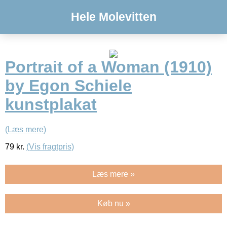
Hele Molevitten
Portrait of a Woman (1910)
by Egon Schiele
kunstplakat
(Læs mere)
79
kr.
(Vis fragtpris)
Læs mere »
Køb nu »