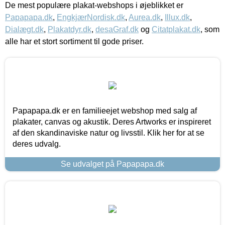
De mest populære plakat-webshops i øjeblikket er
Papapapa.dk
,
EngkjærNordisk.dk
,
Aurea.dk
,
Illux.dk
,
Dialægt.dk
,
Plakatdyr.dk
,
desaGraf.dk
og
Citatplakat.dk
, som
alle har et stort sortiment til gode priser.
Papapapa.dk er en familieejet webshop med salg af
plakater, canvas og akustik. Deres Artworks er inspireret
af den skandinaviske natur og livsstil. Klik her for at se
deres udvalg.
Se udvalget på Papapapa.dk