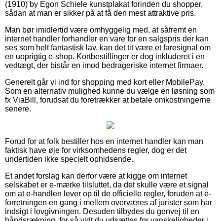
(1910) by Egon Schiele kunstplakat forinden du shopper,
sådan at man er sikker på at få den mest attraktive pris.
Man bør imidlertid være omhyggelig med, at såfremt en
internet handler forhandler en vare for en salgspris der kan
ses som helt fantastisk lav, kan det tit være et faresignal om
en uoprigtig e-shop. Kortbestillinger er dog inkluderet i en
vedtægt, der bistår en imod bedrageriske internet firmaer.
Generelt går vi ind for shopping med kort eller MobilePay.
Som en alternativ mulighed kunne du vælge en løsning som
fx ViaBill, forudsat du foretrækker at betale omkostningerne
senere.
Forud for at folk bestiller hos en internet handler kan man
faktisk have øje for virksomhedens regler, dog er det
undertiden ikke specielt ophidsende.
Et andet forslag kan derfor være at kigge om internet
selskabet er e-mærke tilsluttet, da det skulle være et signal
om at e-handlen lever op til de officielle regler, foruden at e-
forretningen en gang i mellem overværes af jurister som har
indsigt i lovgivningen. Desuden tilbydes du genvej til en
håndsrækning, for så vidt du udsættes for vanskeligheder i