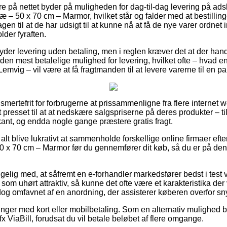
e på nettet byder på muligheden for dag-til-dag levering på adsk
æ – 50 x 70 cm – Marmor, hvilket står og falder med at bestilling
en til at de har udsigt til at kunne nå at få de nye varer ordnet 
der fyraften.
yder levering uden betaling, men i reglen kræver det at der hand
en mest betalelige mulighed for levering, hvilket ofte – hvad e
emvig – vil være at få fragtmanden til at levere varerne til en 
 smertefrit for forbrugerne at prissammenligne fra flere internet
t presset til at at nedskære salgspriserne på deres produkter – ti
kant, og endda nogle gange præstere gratis fragt.
alt blive lukrativt at sammenholde forskellige online firmaer efte
 x 70 cm – Marmor før du gennemfører dit køb, så du er på den si
ig med, at såfremt en e-forhandler markedsfører bedst i test var
om uhørt attraktiv, så kunne det ofte være et karakteristika der
dog omfavnet af en anordning, der assisterer køberen overfor sn
linger med kort eller mobilbetaling. Som en alternativ mulighed 
fx ViaBill, forudsat du vil betale beløbet af flere omgange.