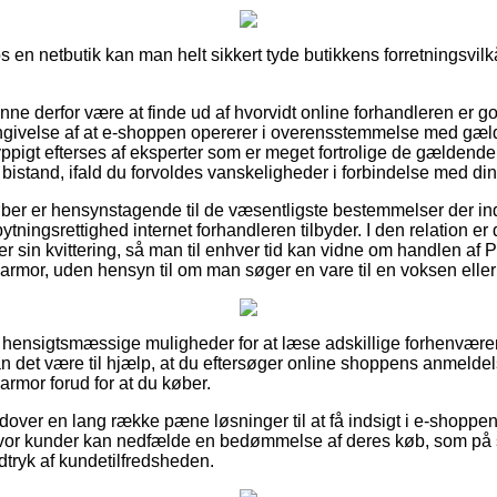
os en netbutik kan man helt sikkert tyde butikkens forretningsvilk
nne derfor være at finde ud af hvorvidt online forhandleren er g
ngivelse af at e-shoppen opererer i overensstemmelse med gæl
yppigt efterses af eksperter som er meget fortrolige de gældende
å bistand, ifald du forvoldes vanskeligheder i forbindelse med di
øber er hensynstagende til de væsentligste bestemmelser der in
ningsrettighed internet forhandleren tilbyder. I den relation er d
 sin kvittering, så man til enhver tid kan vidne om handlen af P
rmor, uden hensyn til om man søger en vare til en voksen eller 
es hensigtsmæssige muligheder for at læse adskillige forhenvær
n det være til hjælp, at du eftersøger online shoppens anmeldels
rmor forud for at du køber.
ver en lang række pæne løsninger til at få indsigt i e-shoppens
r hvor kunder kan nedfælde en bedømmelse af deres køb, som p
ndtryk af kundetilfredsheden.