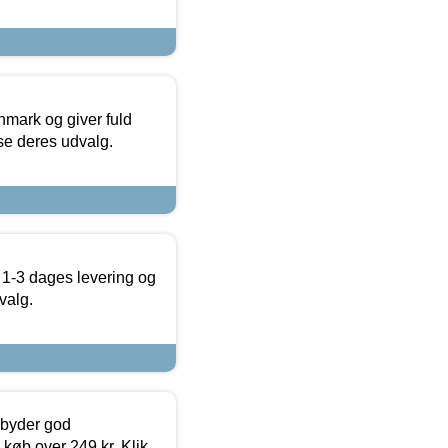
nmark og giver fuld
t se deres udvalg.
 1-3 dages levering og
valg.
ilbyder god
 køb over 249 kr. Klik