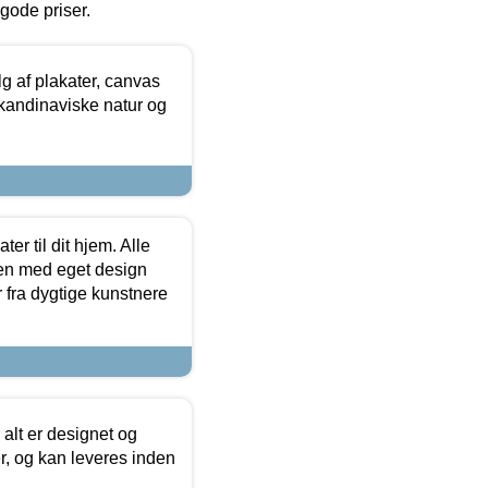
l gode priser.
 af plakater, canvas
skandinaviske natur og
er til dit hjem. Alle
ten med eget design
r fra dygtige kunstnere
 alt er designet og
r, og kan leveres inden