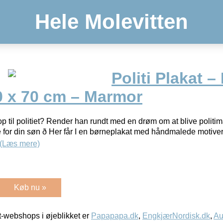
Hele Molevitten
Politi Plakat –
0 x 70 cm – Marmor
op til politiet? Render han rundt med en drøm om at blive politim
 for din søn ð Her får I en børneplakat med håndmalede motiver, 
(Læs mere)
Køb nu »
-webshops i øjeblikket er
Papapapa.dk
,
EngkjærNordisk.dk
,
Au