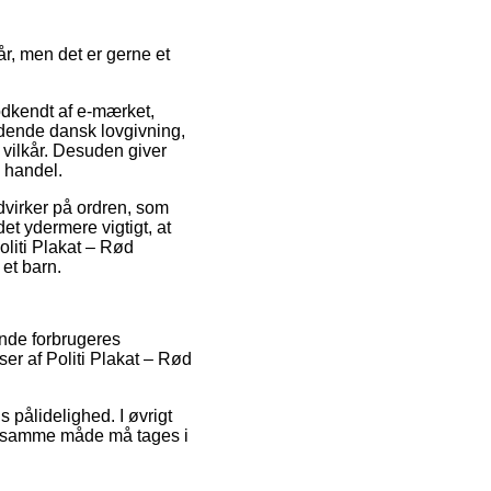
år, men det er gerne et
odkendt af e-mærket,
dende dansk lovgivning,
 vilkår. Desuden giver
n handel.
dvirker på ordren, som
et ydermere vigtigt, at
oliti Plakat – Rød
et barn.
ende forbrugeres
er af Politi Plakat – Rød
 pålidelighed. I øvrigt
å samme måde må tages i