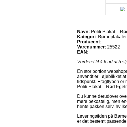
Navn:
Politi Plakat – R
Kategori:
Børneplakater
Producent:
Varenummer:
25522
EAN:
Vurderet til
4.6
ud af 5 st
En stor portion webshops 
anvendt er i øjeblikket a
tidspunkt. Fragttypen er
Politi Plakat – Rød Eget
Du kunne derudover overvej
mere bekostelig, men endv
hente pakken selv, hvilk
Leveringstiden på Børnep
er det bestemt passende 