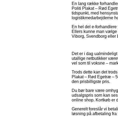
En lang række forhandler
Politi Plakat – Rød Egetr
tidspunkt, med hensynstag
logistikmedarbejderne hol
En hel del e-forhandlere 
Ellers kunne man vælge d
Viborg, Svendborg eller L
Det er i dag ualmindeligt
utallige netbutikker være
vel som til voksne – mar
Trods dette kan det trods 
Plakat – Rød Egetræ – 50
den prisbilligste pris.
Du bør bare være omhyggel
udsalgspris som kan ses s
online shop. Kortkøb er 
Generelt foreslår vi beta
løsning på afbetaling fra 