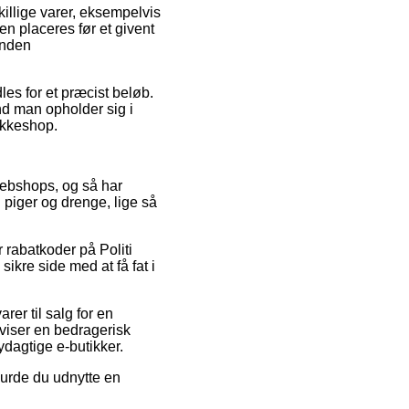
illige varer, eksempelvis
en placeres før et givent
inden
les for et præcist beløb.
nd man opholder sig i
pakkeshop.
 webshops, og så har
l piger og drenge, lige så
r rabatkoder på Politi
kre side med at få fat i
er til salg for en
 viser en bedragerisk
ydagtige e-butikker.
burde du udnytte en