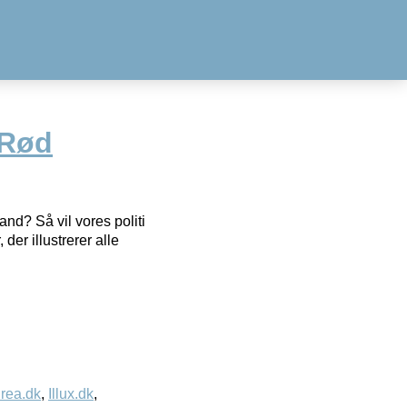
 Rød
and? Så vil vores politi
der illustrerer alle
rea.dk
,
Illux.dk
,