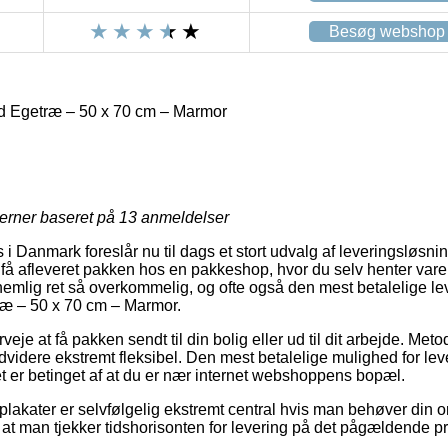
Besøg webshop
ød Egetræ – 50 x 70 cm – Marmor
jerner baseret på
13
anmeldelser
i Danmark foreslår nu til dags et stort udvalg af leveringsløsni
t få afleveret pakken hos en pakkeshop, hvor du selv henter varer
 nemlig ret så overkommelig, og ofte også den mest betalelige 
ræ – 50 x 70 cm – Marmor.
e at få pakken sendt til din bolig eller ud til dit arbejde. Metod
idere ekstremt fleksibel. Den mest betalelige mulighed for leve
et er betinget af at du er nær internet webshoppens bopæl.
lakater er selvfølgelig ekstremt central hvis man behøver din 
at man tjekker tidshorisonten for levering på det pågældende pr