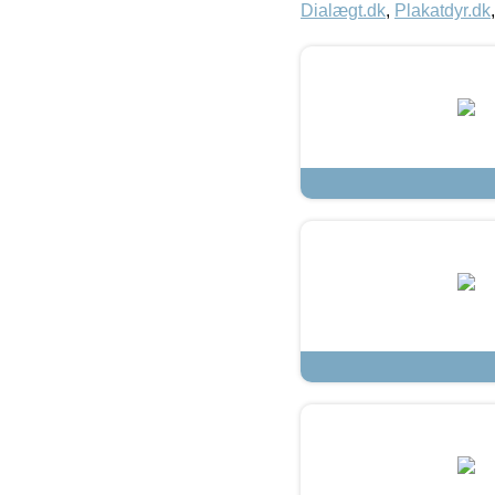
Dialægt.dk
,
Plakatdyr.dk