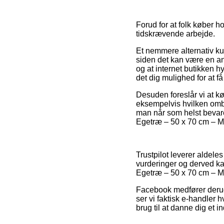
Forud for at folk køber h
tidskrævende arbejde.
Et nemmere alternativ ku
siden det kan være en a
og at internet butikken h
det dig mulighed for at f
Desuden foreslår vi at k
eksempelvis hvilken ombyt
man når som helst bevarer
Egetræ – 50 x 70 cm – Ma
Trustpilot leverer aldel
vurderinger og derved ka
Egetræ – 50 x 70 cm – Ma
Facebook medfører derudo
ser vi faktisk e-handle
brug til at danne dig et i