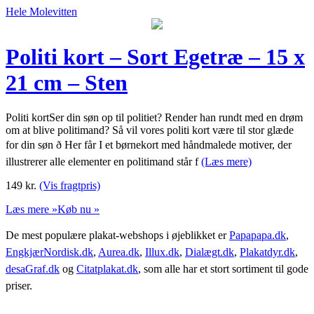
Hele Molevitten
Politi kort – Sort Egetræ – 15 x
21 cm – Sten
Politi kortSer din søn op til politiet? Render han rundt med en drøm
om at blive politimand? Så vil vores politi kort være til stor glæde
for din søn ð Her får I et børnekort med håndmalede motiver, der
illustrerer alle elementer en politimand står f
(Læs mere)
149
kr.
(Vis fragtpris)
Læs mere »
Køb nu »
De mest populære plakat-webshops i øjeblikket er
Papapapa.dk
,
EngkjærNordisk.dk
,
Aurea.dk
,
Illux.dk
,
Dialægt.dk
,
Plakatdyr.dk
,
desaGraf.dk
og
Citatplakat.dk
, som alle har et stort sortiment til gode
priser.