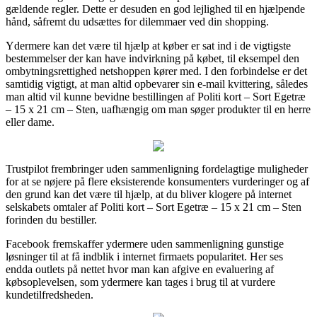
gældende regler. Dette er desuden en god lejlighed til en hjælpende
hånd, såfremt du udsættes for dilemmaer ved din shopping.
Ydermere kan det være til hjælp at køber er sat ind i de vigtigste
bestemmelser der kan have indvirkning på købet, til eksempel den
ombytningsrettighed netshoppen kører med. I den forbindelse er det
samtidig vigtigt, at man altid opbevarer sin e-mail kvittering, således
man altid vil kunne bevidne bestillingen af Politi kort – Sort Egetræ
– 15 x 21 cm – Sten, uafhængig om man søger produkter til en herre
eller dame.
Trustpilot frembringer uden sammenligning fordelagtige muligheder
for at se nøjere på flere eksisterende konsumenters vurderinger og af
den grund kan det være til hjælp, at du bliver klogere på internet
selskabets omtaler af Politi kort – Sort Egetræ – 15 x 21 cm – Sten
forinden du bestiller.
Facebook fremskaffer ydermere uden sammenligning gunstige
løsninger til at få indblik i internet firmaets popularitet. Her ses
endda outlets på nettet hvor man kan afgive en evaluering af
købsoplevelsen, som ydermere kan tages i brug til at vurdere
kundetilfredsheden.