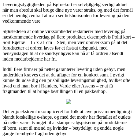
Leveringsdygtigheden på Børnekort er selvfølgelig særligt aktuel
når man absolut skal bruge dine nye varer straks, og med det formål
er det nemlig centralt at man ser tidshorisonten for levering på den
vedkommende vare.
Størstedelen af online virksomheder reklamerer med levering på
næstkommende hverdag på flere produkter, eksempelvis Politi kort –
Sort Egetræ – 15 x 21 cm – Sten, men vær opmærksom på at det
forudsætter at ordren laves før et fastsat tidspunkt, med
hensynstagen til at de sandsynligvis kan nå at få ordren afsendt
inden medarbejderne har fri.
Indtil flere firmaer på nettet garanterer levering uden gebyr, men
undertiden kræves det at du aftager for en konkret sum. I øvrigt
kunne du udse dig den prisbilligste leveringsmulighed, hvilket ofte –
hvad end man bor i Randers, Varde eller Assens – er at få
fragtmanden til at bringe bestillingen til en pakkeshop.
Det er jo ekstremt ukompliceret for folk at lave prissammenligning i
blandt forskellige e-shops, og med det motiv har flertallet af outlets
på nettet været tvunget til at stampe salgspriserne på produkterne –
til børn, samt til mænd og kvinder – betydeligt, og endda nogle
gange frembyde fragt uden gebyr.