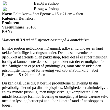
Besøg webshop
Besøg webshop
Navn:
Politi kort – Sort Egetræ – 15 x 21 cm – Sten
Kategori:
Børnekort
Producent:
Varenummer:
26168
EAN:
Vurderet til
3.8
ud af 5 stjerner baseret på
4
anmeldelser
En stor portion netbutikker i Danmark udlover nu til dags en lang
række forskellige leveringsmetoder. Den mest anvendte er i
øjeblikket at afsende til en pakkeshop, fordi det så er super fleksibelt
for dig at kunne hente de bestilte produkter når der er mulighed for
det. Muligheden er jo ret så gnidningsløs, samt ofte desuden den
prisbilligste mulighed for levering ved køb af Politi kort – Sort
Egetræ – 15 x 21 cm – Sten.
Du kan også udse dig at bestille produkterne til levering til din
privatbolig eller ud på din arbejdsplads. Muligheden er almindeligvis
en tak mindre prisbillig, men tillige virkelig ukompliceret. Den
mindst kostelige form for levering er unægtelig at hente varerne selv,
men den løsning beroer på at du bor i kort afstand af netshoppens
bopæl.