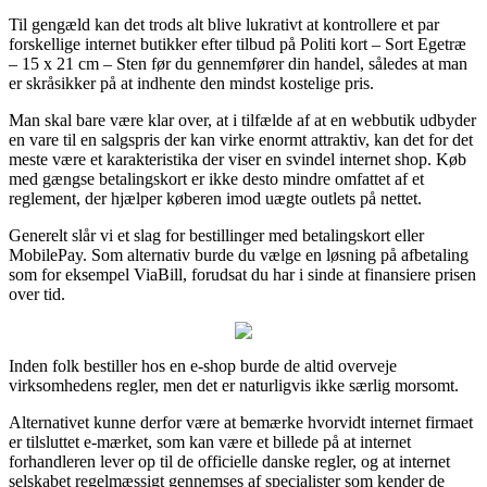
Til gengæld kan det trods alt blive lukrativt at kontrollere et par
forskellige internet butikker efter tilbud på Politi kort – Sort Egetræ
– 15 x 21 cm – Sten før du gennemfører din handel, således at man
er skråsikker på at indhente den mindst kostelige pris.
Man skal bare være klar over, at i tilfælde af at en webbutik udbyder
en vare til en salgspris der kan virke enormt attraktiv, kan det for det
meste være et karakteristika der viser en svindel internet shop. Køb
med gængse betalingskort er ikke desto mindre omfattet af et
reglement, der hjælper køberen imod uægte outlets på nettet.
Generelt slår vi et slag for bestillinger med betalingskort eller
MobilePay. Som alternativ burde du vælge en løsning på afbetaling
som for eksempel ViaBill, forudsat du har i sinde at finansiere prisen
over tid.
Inden folk bestiller hos en e-shop burde de altid overveje
virksomhedens regler, men det er naturligvis ikke særlig morsomt.
Alternativet kunne derfor være at bemærke hvorvidt internet firmaet
er tilsluttet e-mærket, som kan være et billede på at internet
forhandleren lever op til de officielle danske regler, og at internet
selskabet regelmæssigt gennemses af specialister som kender de