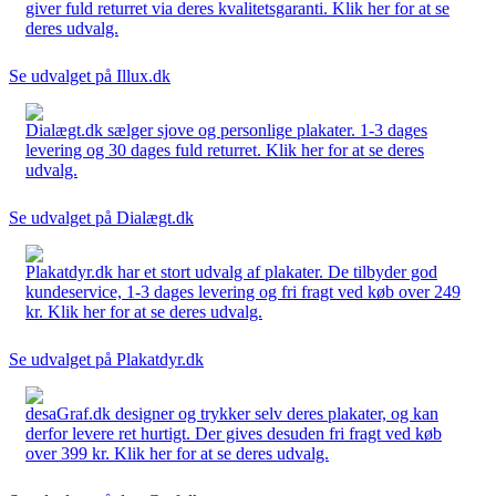
giver fuld returret via deres kvalitetsgaranti. Klik her for at se
deres udvalg.
Se udvalget på Illux.dk
Dialægt.dk sælger sjove og personlige plakater. 1-3 dages
levering og 30 dages fuld returret. Klik her for at se deres
udvalg.
Se udvalget på Dialægt.dk
Plakatdyr.dk har et stort udvalg af plakater. De tilbyder god
kundeservice, 1-3 dages levering og fri fragt ved køb over 249
kr. Klik her for at se deres udvalg.
Se udvalget på Plakatdyr.dk
desaGraf.dk designer og trykker selv deres plakater, og kan
derfor levere ret hurtigt. Der gives desuden fri fragt ved køb
over 399 kr. Klik her for at se deres udvalg.