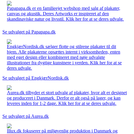
Papapapa.dk er en familieejet webshop med salg af plakater,
canvas og akustik. Deres Artworks er inspireret af den
skandinaviske natur og livsstil. Klik her for at se deres udvalg.
Se udvalget på Papapapa.dk
EngkjærNordisk.dk sælger flotte og stilrene plakater til dit
hjem. Alle plakaterne opsættes internt i virksomheden, enten
med eget design eller kombineret med nøje udvalgte
illustrationer fra dygtige kunstnere i verden. Klik her for at se
deres udvalg.
Se udvalget på EngkjærNordisk.dk
Aurea.dk tilbyder et stort udvalg af plakater, hvor alt er designet
og produceret i Danmark. Derfor er alt også på lager, og kan
leveres inden for 1-2 dage. Klik her for at se deres udvalg.
Se udvalget på Aurea.dk
Illux.dk fokuserer på miljøvenlig produktion i Danmark og