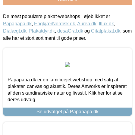
De mest populære plakat-webshops i øjeblikket er
Papapapa.dk
,
EngkjærNordisk.dk
,
Aurea.dk
,
Illux.dk
,
Dialægt.dk
,
Plakatdyr.dk
,
desaGraf.dk
og
Citatplakat.dk
, som
alle har et stort sortiment til gode priser.
Papapapa.dk er en familieejet webshop med salg af
plakater, canvas og akustik. Deres Artworks er inspireret
af den skandinaviske natur og livsstil. Klik her for at se
deres udvalg.
Se udvalget på Papapapa.dk