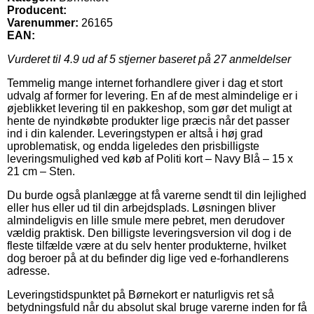
Producent:
Varenummer:
26165
EAN:
Vurderet til
4.9
ud af 5 stjerner baseret på
27
anmeldelser
Temmelig mange internet forhandlere giver i dag et stort
udvalg af former for levering. En af de mest almindelige er i
øjeblikket levering til en pakkeshop, som gør det muligt at
hente de nyindkøbte produkter lige præcis når det passer
ind i din kalender. Leveringstypen er altså i høj grad
uproblematisk, og endda ligeledes den prisbilligste
leveringsmulighed ved køb af Politi kort – Navy Blå – 15 x
21 cm – Sten.
Du burde også planlægge at få varerne sendt til din lejlighed
eller hus eller ud til din arbejdsplads. Løsningen bliver
almindeligvis en lille smule mere pebret, men derudover
vældig praktisk. Den billigste leveringsversion vil dog i de
fleste tilfælde være at du selv henter produkterne, hvilket
dog beroer på at du befinder dig lige ved e-forhandlerens
adresse.
Leveringstidspunktet på Børnekort er naturligvis ret så
betydningsfuld når du absolut skal bruge varerne inden for få