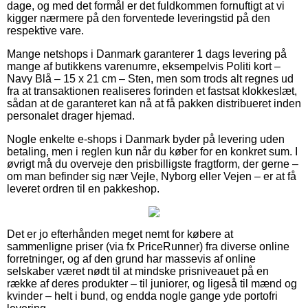
dage, og med det formål er det fuldkommen fornuftigt at vi
kigger nærmere på den forventede leveringstid på den
respektive vare.
Mange netshops i Danmark garanterer 1 dags levering på
mange af butikkens varenumre, eksempelvis Politi kort –
Navy Blå – 15 x 21 cm – Sten, men som trods alt regnes ud
fra at transaktionen realiseres forinden et fastsat klokkeslæt,
sådan at de garanteret kan nå at få pakken distribueret inden
personalet drager hjemad.
Nogle enkelte e-shops i Danmark byder på levering uden
betaling, men i reglen kun når du køber for en konkret sum. I
øvrigt må du overveje den prisbilligste fragtform, der gerne –
om man befinder sig nær Vejle, Nyborg eller Vejen – er at få
leveret ordren til en pakkeshop.
Det er jo efterhånden meget nemt for købere at
sammenligne priser (via fx PriceRunner) fra diverse online
forretninger, og af den grund har massevis af online
selskaber været nødt til at mindske prisniveauet på en
række af deres produkter – til juniorer, og ligeså til mænd og
kvinder – helt i bund, og endda nogle gange yde portofri