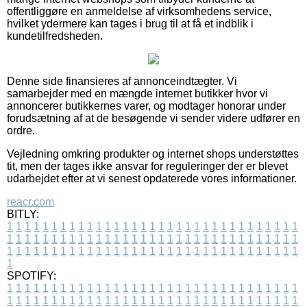
offentliggøre en anmeldelse af virksomhedens service,
hvilket ydermere kan tages i brug til at få et indblik i
kundetilfredsheden.
Denne side finansieres af annonceindtægter. Vi
samarbejder med en mængde internet butikker hvor vi
annoncerer butikkernes varer, og modtager honorar under
forudsætning af at de besøgende vi sender videre udfører en
ordre.
Vejledning omkring produkter og internet shops understøttes
tit, men der tages ikke ansvar for reguleringer der er blevet
udarbejdet efter at vi senest opdaterede vores informationer.
reacr.com
BITLY:
1
1
1
1
1
1
1
1
1
1
1
1
1
1
1
1
1
1
1
1
1
1
1
1
1
1
1
1
1
1
1
1
1
1
1
1
1
1
1
1
1
1
1
1
1
1
1
1
1
1
1
1
1
1
1
1
1
1
1
1
1
1
1
1
1
1
1
1
1
1
1
1
1
1
1
1
1
1
1
1
1
1
1
1
1
1
1
1
1
1
1
1
1
1
1
1
1
1
1
1
SPOTIFY:
1
1
1
1
1
1
1
1
1
1
1
1
1
1
1
1
1
1
1
1
1
1
1
1
1
1
1
1
1
1
1
1
1
1
1
1
1
1
1
1
1
1
1
1
1
1
1
1
1
1
1
1
1
1
1
1
1
1
1
1
1
1
1
1
1
1