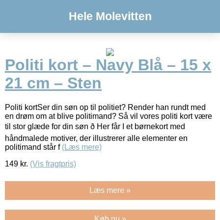
Hele Molevitten
Politi kort – Navy Blå – 15 x
21 cm – Sten
Politi kortSer din søn op til politiet? Render han rundt med
en drøm om at blive politimand? Så vil vores politi kort være
til stor glæde for din søn ð Her får I et børnekort med
håndmalede motiver, der illustrerer alle elementer en
politimand står f
(Læs mere)
149
kr.
(Vis fragtpris)
Læs mere »
Køb nu »