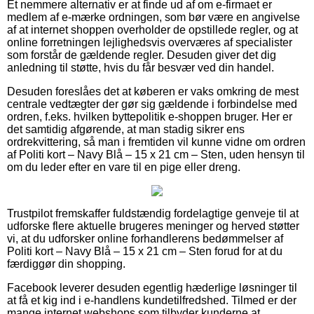
Et nemmere alternativ er at finde ud af om e-firmaet er
medlem af e-mærke ordningen, som bør være en angivelse
af at internet shoppen overholder de opstillede regler, og at
online forretningen lejlighedsvis overværes af specialister
som forstår de gældende regler. Desuden giver det dig
anledning til støtte, hvis du får besvær ved din handel.
Desuden foreslåes det at køberen er vaks omkring de mest
centrale vedtægter der gør sig gældende i forbindelse med
ordren, f.eks. hvilken byttepolitik e-shoppen bruger. Her er
det samtidig afgørende, at man stadig sikrer ens
ordrekvittering, så man i fremtiden vil kunne vidne om ordren
af Politi kort – Navy Blå – 15 x 21 cm – Sten, uden hensyn til
om du leder efter en vare til en pige eller dreng.
Trustpilot fremskaffer fuldstændig fordelagtige genveje til at
udforske flere aktuelle brugeres meninger og herved støtter
vi, at du udforsker online forhandlerens bedømmelser af
Politi kort – Navy Blå – 15 x 21 cm – Sten forud for at du
færdiggør din shopping.
Facebook leverer desuden egentlig hæderlige løsninger til
at få et kig ind i e-handlens kundetilfredshed. Tilmed er der
mange internet webshops som tilbyder kunderne at