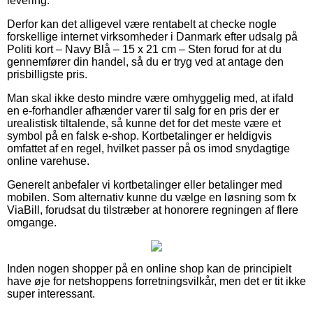
levering.
Derfor kan det alligevel være rentabelt at checke nogle
forskellige internet virksomheder i Danmark efter udsalg på
Politi kort – Navy Blå – 15 x 21 cm – Sten forud for at du
gennemfører din handel, så du er tryg ved at antage den
prisbilligste pris.
Man skal ikke desto mindre være omhyggelig med, at ifald
en e-forhandler afhænder varer til salg for en pris der er
urealistisk tiltalende, så kunne det for det meste være et
symbol på en falsk e-shop. Kortbetalinger er heldigvis
omfattet af en regel, hvilket passer på os imod snydagtige
online varehuse.
Generelt anbefaler vi kortbetalinger eller betalinger med
mobilen. Som alternativ kunne du vælge en løsning som fx
ViaBill, forudsat du tilstræber at honorere regningen af flere
omgange.
Inden nogen shopper på en online shop kan de principielt
have øje for netshoppens forretningsvilkår, men det er tit ikke
super interessant.